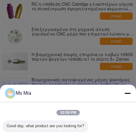
RC η υπόθεση CNC Catridge ελικοπτέρων γύρισε
τη συγκέντρωση σφυρηλατημένων κομματιών
ρίψης τόρνου μερών
επαφή
Επεξεργασμένα στη μηχανή άλεση
γυρισμένα CNC μέρη που επιμεταλλώνουν με
ηλεκτρόλυση το επίστρωμα σκονών
επαφή
Η βιομηχανική σαφής επιφάνεια λαβών 1050S
πορτών ψυγείων τοποθετεί το σύρτη 5» Zamac
επαφή
Βιομηχανικός κατεψυγμένος μέρος ψυκτήρας
πορτών αυτοκινήτων φορτηγών αρθρώσεων
ψυγείων φούρνων αποθήκευσης χώρων
επαφή
κατάψυξης
Ms Mia
οι λαβές πορτών ψυγείων μήκους 145mm
αντανακλούν το γυαλισμένο ανοξείδωτο
10:59 PM
επαφή
Good day, what product are you looking for?
κρύα αποθήκευση αρθρώσεων ψυγείων μήκους
230mm και λαβή τραβήγματος πορτών