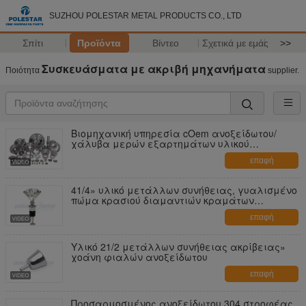
SUZHOU POLESTAR METAL PRODUCTS CO., LTD
Σπίτι
Προϊόντα
Βίντεο
Σχετικά με εμάς
>>
Συσκευάσματα με ακριβή μηχανήματα
Ποιότητα
supplier.
Βιομηχανική υπηρεσία cOem ανοξείδωτου/
χάλυβα μερών εξαρτημάτων υλικού
μετάλλων συνήθειας
επαφή
41/4» υλικό μετάλλων συνήθειας, γυαλισμένο
πώμα κρασιού διαμαντιών κραμάτων
ψευδάργυρου χρωμίου
επαφή
Υλικό 21/2 μετάλλων συνήθειας ακρίβειας»
χοάνη φιαλών ανοξείδωτου
επαφή
Προσαρμοσμένος ανοξείδωτου 304 στροφέας