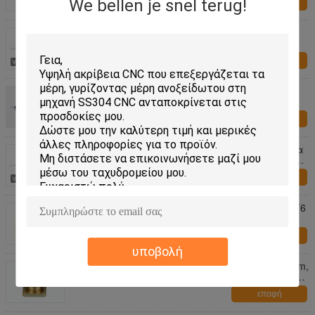
We bellen je snel terug!
επαφή
Σύνδεσμοι υλικού ειδικότητας υψηλής
ακρίβειας, ειδικοί σύνδεσμοι καρυδιών
επαφή
Βίδες καθρεφτών ορείχαλκου μ3 συνδέσμων
υλικού ειδικότητας του ISO/ορείχαλκος
ακρίβειας που αυλακώνεται γύρω από τις
επαφή
επικεφαλής ξύλινες βίδες
Ανθεκτικοί σύνδεσμοι υλικού ειδικότητας, βίδα
ανοξείδωτου για CNC υψηλής ακρίβειας την
κατεργασία
επαφή
Κίτρινο CNC γύρισε το μέρη αλουμίνιο 6061 T6
για το σώμα αυτοκινήτων
επαφή
υποβολή
ουδέτερα ακριβή CNC γυρίζοντας μέρη 120mm,
τόρνος CNC που επεξεργάζονται τα μέρη στη
μηχανή
επαφή