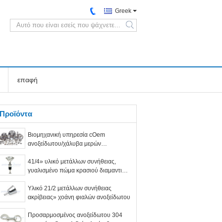
Greek
search
επαφή
Προϊόντα
Βιομηχανική υπηρεσία cOem
ανοξείδωτου/χάλυβα μερών
εξαρτημάτων υλικού μετάλλων
συνήθειας
41/4» υλικό μετάλλων συνήθειας,
γυαλισμένο πώμα κρασιού διαμαντιών
κραμάτων ψευδάργυρου χρωμίου
Υλικό 21/2 μετάλλων συνήθειας
ακρίβειας» χοάνη φιαλών ανοξείδωτου
Προσαρμοσμένος ανοξείδωτου 304