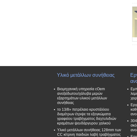
Υλικό μετάλλων συνήθειας
Ερ
αν
Βιομηχανική υπηρεσία cOem
Εμπ
ανοξείδωτου/χάλυβα μερών
λεμ
εξαρτημάτων υλικού μετάλλων
χει
συνήθειας
Εργ
το 13/8» πετρέλαιο κρυστάλλου
καθ
διαμέτρων έτριψε τα εξογκώματα
ανο
γραφείου τραβήγματος δαχτυλιδιών
304
κραμάτων ψευδάργυρου χαλκού
σκό
Υλικό μετάλλων συνήθειας 128mm των
ανο
CC κίτρινη παιδιών λαβή τραβήγματος
Εργ