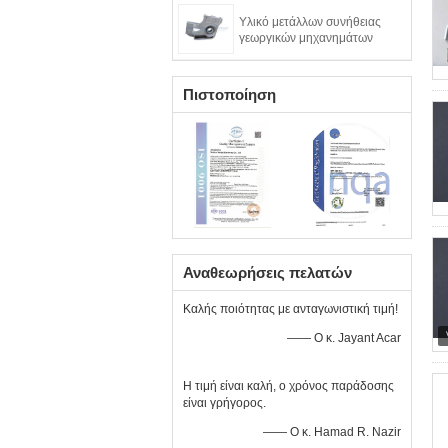
Υλικό μετάλλων συνήθειας
γεωργικών μηχανημάτων
Πιστοποίηση
Αναθεωρήσεις πελατών
Καλής ποιότητας με ανταγωνιστική τιμή!
—— Ο κ. Jayant Acar
Η τιμή είναι καλή, ο χρόνος παράδοσης
είναι γρήγορος.
—— Ο κ. Hamad R. Nazir