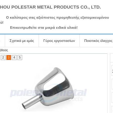
HOU POLESTAR METAL PRODUCTS CO., LTD.
Ο καλύτερος σας αξιόπιστος προμηθευτής εξατομικευμένου
ύ!
Επικεντρωθείτε στα μικρά ειδικά υλικά!
ο
Σχετικά με εμάς
Γύρος εργοστασίων
Ποιοτικός έλεγχος
ήθειας
2
3
4
5