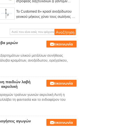
στροφέας δαχτυλιδιών Δ γάντζων
Carabiner αιφνιδιαστικός για την
τσάντα
Το Customed 8» κρασί ανοξείδωτου
γενικού μήκους χύνει τους σωλήνες με
το πώμα
υβα μερών
Επικοινωνία
εξαρτημάτων υλικού μετάλλων συνήθειας
χάλυβα κραμάτων, ανοξείδωτου, ορείχαλκου,
ινη παιδιών λαβή
Επικοινωνία
 ακρυλική
φραγμών τραίνων γωνιών ακρυλική Αυτή η
υλλάβει τη φαντασία και το ενδιαφέρον του
ολογήσεις αγωγών
Επικοινωνία