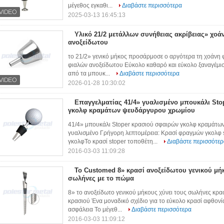
μέγεθος εγκαθι...
Διαβάστε περισσότερα
2025-03-13 16:45:13
Υλικό 21/2 μετάλλων συνήθειας ακρίβειας» χοά
ανοξείδωτου
το 21/2» γενικό μήκος προσάρμοσε ο αργότερα τη χοάνη
φιαλών ανοξείδωτου Εύκολο καθαρό και εύκολο ξαναγέμισ
από τα μπουκ...
Διαβάστε περισσότερα
2026-01-28 10:30:02
Επαγγελματίας 41/4» γυαλισμένο μπουκάλι St
γκολφ κραμάτων ψευδάργυρου χρωμίου
41/4» μπουκάλι Stoper κρασιού σφαιρών γκολφ κραμάτω
γυαλισμένο Γρήγορη λεπτομέρεια: Κρασί φραγμών γκολφ 
γκολφΤο κρασί stoper τοποθέτη...
Διαβάστε περισσότερ
2016-03-03 11:09:28
Το Customed 8» κρασί ανοξείδωτου γενικού μήκ
σωλήνες με το πώμα
8» το ανοξείδωτο γενικού μήκους χύνει τους σωλήνες κρα
κρασιού Ένα μοναδικό σχέδιο για το εύκολο κρασί αφθονί
ασφάλεια Το μέγεθ...
Διαβάστε περισσότερα
2016-03-03 11:09:12