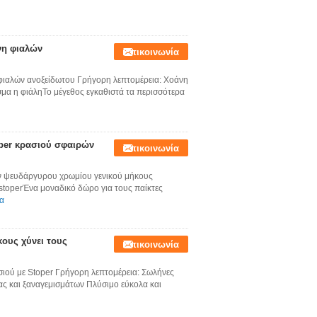
νη φιαλών
Επικοινωνία
 φιαλών ανοξείδωτου Γρήγορη λεπτομέρεια: Χοάνη
μα η φιάληΤο μέγεθος εγκαθιστά τα περισσότερα
oper κρασιού σφαιρών
Επικοινωνία
ν ψευδάργυρου χρωμίου γενικού μήκους
stoperΈνα μοναδικό δώρο για τους παίκτες
α
ους χύνει τους
Επικοινωνία
σιού με Stoper Γρήγορη λεπτομέρεια: Σωλήνες
ας και ξαναγεμισμάτων Πλύσιμο εύκολα και