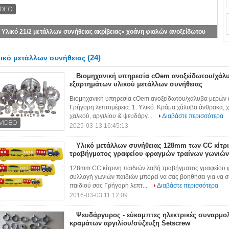
Προσαρμοσμένος ανοξείδωτου 304 στροφέας δαχτυλιδιών Δ γάντζων
Carabiner αιφνιδιαστικός για την τσάντα
(24)
ικό μετάλλων συνήθειας
Βιομηχανική υπηρεσία cOem ανοξείδωτου/χάλ
εξαρτημάτων υλικού μετάλλων συνήθειας
Βιομηχανική υπηρεσία cOem ανοξείδωτου/χάλυβα μερών 
Γρήγορη λεπτομέρεια: 1. Υλικό: Κράμα χάλυβα άνθρακα, 
χαλκού, αργιλίου & ψευδάργ...
Διαβάστε περισσότερα
2025-03-13 16:45:13
Υλικό μετάλλων συνήθειας 128mm των CC κίτρ
τραβήγματος γραφείου φραγμών τραίνων γωνιών
128mm CC κίτρινη παιδιών λαβή τραβήγματος γραφείου 
συλλογή γωνιών παιδιών μπορεί να σας βοηθήσει για να σ
παιδιού σας Γρήγορη λεπτ...
Διαβάστε περισσότερα
2016-03-03 11:12:09
Ψευδάργυρος - εύκαμπτες ηλεκτρικές συναρμ
κραμάτων αργιλίου/σύζευξη Setscrew