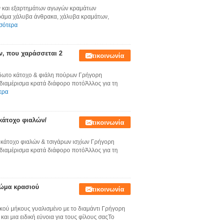
ν και εξαρτημάτων αγωγών κραμάτων
Κράμα χάλυβα άνθρακα, χάλυβα κραμάτων,
σότερα
ν, που χαράσσεται 2
Επικοινωνία
δωτο κάτοχο & φιάλη πούρων Γρήγορη
διαμέρισμα κρατά διάφορο ποτόΆλλος για τη
ερα
κάτοχο φιαλών/
Επικοινωνία
κάτοχο φιαλών & τσιγάρων ισχίων Γρήγορη
διαμέρισμα κρατά διάφορο ποτόΆλλος για τη
πώμα κρασιού
Επικοινωνία
κού μήκους γυαλισμένο με το διαμάντι Γρήγορη
αι μια ειδική εύνοια για τους φίλους σαςΤο