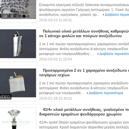
Εύκαμπτη ηλεκτρική σύζευξη Setscrew συναρμολογήσεω
ψευδάργυρος-αργιλίου Γρήγορη λεπτομέρεια: 1. Υλικό: 
ανοξείδωτου, ορείχαλκου, χαλκού, αρ...
Διαβάστε περισ
2016-03-03 11:09:01
Πολωνικό υλικό μετάλλων συνήθειας καθρεφτώ
σε 1 κάτοχο φιαλών και πούρων ανοξείδωτου
2 σε 1 πιό πρώην προσαρμοσμένους χαραγμένους ανοξεί
λεπτομέρεια: Φιάλη ανοξείδωτου & κάτοχος τσιγάρωνΈνα 
μεταφορά των τσιγάρωνΜέγεθος: ...
Διαβάστε περισσότ
2016-03-03 11:10:54
Προσαρμοσμένα 2 σε 1 χαραγμένο ανοξείδωτο 
τσιγάρων ισχίων
2 σε 1 πιό πρώην προσαρμοσμένο χαραγμένο ανοξείδωτο 
λεπτομέρεια: Φιάλη ανοξείδωτου & κάτοχος τσιγάρωνΈνα 
μεταφορά των τσιγάρωνΜέ...
Διαβάστε περισσότερα
2026-01-28 10:30:02
41/4» υλικό μετάλλων συνήθειας, γυαλισμένο 
διαμαντιών κραμάτων ψευδάργυρου χρωμίου
41/4» κρασί Stoper κραμάτων ψευδάργυρου χρωμίου γενι
λεπτομέρεια: Κρασί διαμαντιών stoperΜια μεγάλη έκπληξη κ