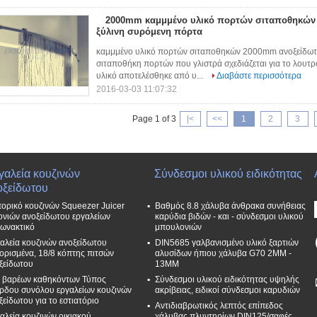
2000mm καμμμένο υλικό πορτών σιταποθηκών 
ξύλινη συρόμενη πόρτα
καμμμένο υλικό πορτών σιταποθηκών 2000mm ανοξείδωτο 
σιταποθήκη πορτών που γλιστρά σχεδιάζεται για το λουτρ
υλικό αποτελέσθηκε από υ...
Διαβάστε περισσότερα
2016-03-03 11:07:32
Page 1 of 3
|<
<<
1
2
3
γαλεία κουζινών
Σύνδεσμοι υλικού ειδικότητας
οξείδωτου
ορικό κουζινών Squeezer Juicer
Βαθμός 8.8 χάλυβα άνθρακα συνήθειας
ονιών ανοξείδωτου εργαλείων
καρύδια βιδών - και - σύνδεσμοι υλικού
ρωνακτικό
μπουλονιών
αλεία κουζινών ανοξείδωτου
DIN5685 γαλβανισμένο υλικό ξαρτιών
ορισμένα, 18/8 κόπτης πιτσών
αλυσίδων ήπιου χάλυβα G70 2MM -
ξείδωτου
13MM
 βαρέων καθηκόντων Τύπος
Σύνδεσμοι υλικού ειδικότητας υψηλής
ρδου συνόλου εργαλείων κουζινών
ακρίβειας, ειδικοί σύνδεσμοι καρυδιών
ξείδωτου για το εστιατόριο
Αντιδιαβρωτικός λεπτός επίπεδος
αλεία κουζινών οικιακού
χάλυβας πλυντηρίων DIN125/σαφές