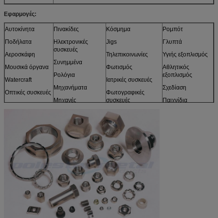
Εφαρμογές:
Αυτοκίνητα
Πινακίδες
Κόσμημα
Ρομπότ
Ποδήλατα
Ηλεκτρονικές
Jigs
Γλυπτά
συσκευές
Αεροσκάφη
Τηλεπικοινωνίες
Υγιής εξοπλισμός
Συνημμένα
Μουσικά όργανα
Φωτισμός
Αθλητικός
Ρολόγια
εξοπλισμός
Watercraft
Ιατρικές συσκευές
Μηχανήματα
Σχεδίαση
Οπτικές συσκευές
Φωτογραφικές
Μηχανές
συσκευές
Παιχνίδια
Αισθητήρες
Έπιπλα
και περισσότεροι
Πρότυπα