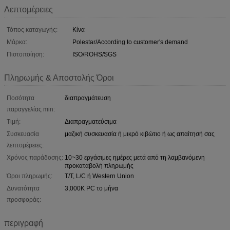
Λεπτομέρειες
Τόπος καταγωγής:
Κίνα
Μάρκα:
Polestar/According to customer's demand
Πιστοποίηση:
ISO/ROHS/SGS
Πληρωμής & Αποστολής Όροι
Ποσότητα
διαπραγμάτευση
παραγγελίας min:
Τιμή:
Διαπραγματεύσιμα
Συσκευασία
μαζική συσκευασία ή μικρό κιβώτιο ή ως απαίτησή σας
λεπτομέρειες:
Χρόνος παράδοσης:
10~30 εργάσιμες ημέρες μετά από τη λαμβανόμενη
προκαταβολή πληρωμής
Όροι πληρωμής:
T/T, L/C ή Western Union
Δυνατότητα
3,000K PC το μήνα
προσφοράς:
περιγραφή