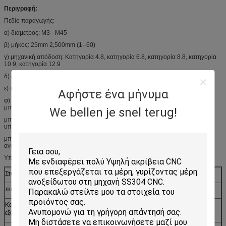
Περιγραφή:
Πεδίο παραγωγής:
α) διάμετρος: Μ3 - M45
β) μήκος: 25mm 2,500mm (1--60)
γ) μηχανική απόδοση: Κατηγορία 4.8, κατηγορία 6.8, κατηγορία 8.8, κατηγορία
10.9, κατηγορία 12.9
δ) επιφάνεια: πεδιάδα, ψευδάργυρος που καλύπτεται (Cr3+), HDG, νικέλιο.
ε) πρότυπα: IFI, ISO, JIS, ΜΒ, BS, DIN
Αφήστε ένα μήνυμα
φ) προϊόντα διαθέσιμα: τετραγωνικά μπουλόνια, μπουλόνια δεκαεξαδικού,
μπουλόνια Τ, σύνδεσμος, περασμένες κλωστή ράβδοι,
We bellen je snel terug!
μπουλόνια μεταφορών, μπουλόνια φλαντζών, καρύδια, μπουλόνια Λ, hexagon
υποδοχές, μπουλόνια στηριγμάτων, υψηλά
μπουλόνια δύναμης, μπουλόνια του U, μπουλόνια ματιών, προϊόντα
ανοξείδωτου, DIN931, DIN601, DIN933, DIN603, καρύδια
Υπηρεσία cOem:
Στοιχείο
Κατεργασία των μερών
πιστοποίηση
ISO9001: 2008
Κατεργασία των
CNC κέντρο, CNC μηχανή άλεσης, CNC μηχανή στροφής,
εξοπλισμών
CNC τόρνοι, τόρνος, μηχανή κ.λπ. 4 άξονα.