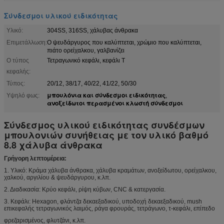
Σύνδεσμοι υλικού ειδικότητας
Υλικό:
304SS, 316SS, χάλυβας άνθρακα
Επιμετάλλωση:
Ο ψευδάργυρος που καλύπτεται, χρώμιο που καλύπτεται,
πιάτο ορείχαλκου, γαλβανίζει
Ο τύπος
Τετραγωνικό κεφάλι, κεφάλι Τ
κεφαλής:
Τύπος:
20/12, 38/17, 40/22, 41/22, 50/30
μπουλόνια και σύνδεσμοι ειδικότητας
Υψηλό φως:
,
ανοξείδωτοι περασμένοι κλωστή σύνδεσμοι
Σύνδεσμος υλικού ειδικότητας συνδέσμων
μπουλονιών συνήθειας με τον υλικό βαθμό
8.8 χάλυβα άνθρακα
Γρήγορη λεπτομέρεια:
1. Υλικό: Κράμα χάλυβα άνθρακα, χάλυβα κραμάτων, ανοξείδωτου, ορείχαλκου,
χαλκού, αργιλίου & ψευδάργυρου, κ.λπ.
2. Διαδικασία: Κρύο κεφάλι, ρίψη κύβων, CNC & κατεργασία.
3. Κεφάλι: Hexagon, φλάντζα δεκαεξαδικού, υποδοχή δεκαεξαδικού, mush
επικεφαλής τετραγωνικός λαιμός, ράγα φρουράς, τετράγωνο, τ-κεφάλι, επίπεδο
φρεζαρισμένος, φλυτζάνι, κ.λπ.