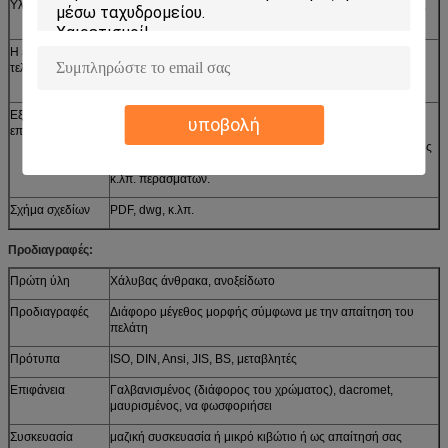
Υλικά
Αργίλιο, χάλυβας, ανοξείδωτο, ορείχαλκος, χαλκός, χαλκός,
ABS, PC, PO, POM, νάυλον, τεφλόν κ.λπ.
Η επιφάνεια
Υποβάλτε σε ανοδική οξείδωση, επίστρωση, βούρτσισμα,
τελειώνει
στίλβωση, μαυρισμένο, επίστρωμα σκονών, αμμόστρωση,
χάραξη κ.λπ. λέιζερ.
Εξοπλισμός
CMM, προβολή, παχυμετρικοί διαβήτες, παχυμετρικός
υποβολή
επιθεώρησης
διαβήτης μικροϋπολογιστών, παχυμετρικός διαβήτης
μικροϋπολογιστών νημάτων, μετρητής καρφιτσών, μετρητής
παχυμετρικών διαβητών, μετρητής περασμάτων, μετρητής
κ.λπ. περασμάτων.
Σχήμα σχεδίων
PDF, dwg, κ.λπ.
Προδιαγραφές:
Πρώτη ύλη
Χάλυβας άνθρακα, ανοξείδωτο
Προδιαγραφές
Διάφορο μέγεθος μορφής σύμφωνα με την απαίτηση του
πελάτη
Πρότυπα
ISO, DIN, Ansi, JIS, BS, μεταβλητές
Επιφάνεια
Γαλβανισμένος (διάφορος του χρώματος), dacromet,
μαυρισμένος, να φωσφοριήσει
Συσκευασία
μαζική συσκευασία ή μικρό κιβώτιο ή ως απαίτησή σας