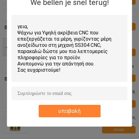
We bellen je snel terug!
επαφή
Σύνδεσμοι υλικού ειδικότητας υψηλής
ακρίβειας, ειδικοί σύνδεσμοι καρυδιών
επαφή
Βίδες καθρεφτών ορείχαλκου μ3 συνδέσμων
υλικού ειδικότητας του ISO/ορείχαλκος
ακρίβειας που αυλακώνεται γύρω από τις
επαφή
επικεφαλής ξύλινες βίδες
Ανθεκτικοί σύνδεσμοι υλικού ειδικότητας, βίδα
ανοξείδωτου για CNC υψηλής ακρίβειας την
κατεργασία
επαφή
Κίτρινο CNC γύρισε το μέρη αλουμίνιο 6061 T6
για το σώμα αυτοκινήτων
επαφή
υποβολή
ουδέτερα ακριβή CNC γυρίζοντας μέρη 120mm,
τόρνος CNC που επεξεργάζονται τα μέρη στη
μηχανή
επαφή