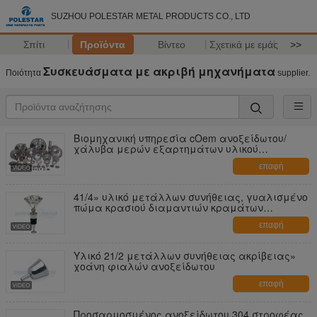
SUZHOU POLESTAR METAL PRODUCTS CO., LTD
Σπίτι
Προϊόντα
Βίντεο
Σχετικά με εμάς
>>
Συσκευάσματα με ακριβή μηχανήματα
Ποιότητα
supplier.
Βιομηχανική υπηρεσία cOem ανοξείδωτου/
χάλυβα μερών εξαρτημάτων υλικού
μετάλλων συνήθειας
επαφή
41/4» υλικό μετάλλων συνήθειας, γυαλισμένο
πώμα κρασιού διαμαντιών κραμάτων
ψευδάργυρου χρωμίου
επαφή
Υλικό 21/2 μετάλλων συνήθειας ακρίβειας»
χοάνη φιαλών ανοξείδωτου
επαφή
Προσαρμοσμένος ανοξείδωτου 304 στροφέας