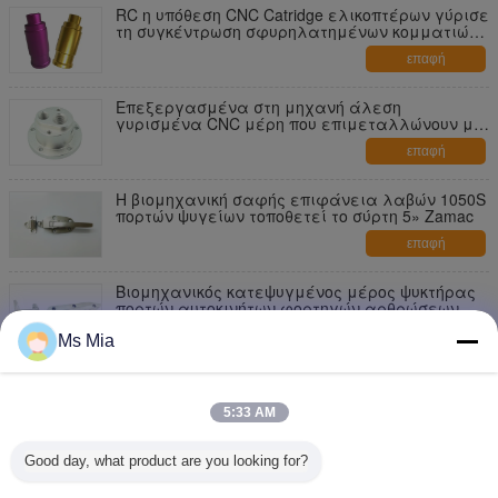
RC η υπόθεση CNC Catridge ελικοπτέρων γύρισε
τη συγκέντρωση σφυρηλατημένων κομματιών
ρίψης τόρνου μερών
επαφή
Επεξεργασμένα στη μηχανή άλεση
γυρισμένα CNC μέρη που επιμεταλλώνουν με
ηλεκτρόλυση το επίστρωμα σκονών
επαφή
Η βιομηχανική σαφής επιφάνεια λαβών 1050S
πορτών ψυγείων τοποθετεί το σύρτη 5» Zamac
επαφή
Βιομηχανικός κατεψυγμένος μέρος ψυκτήρας
πορτών αυτοκινήτων φορτηγών αρθρώσεων
ψυγείων φούρνων αποθήκευσης χώρων
επαφή
κατάψυξης
Ms Mia
οι λαβές πορτών ψυγείων μήκους 145mm
αντανακλούν το γυαλισμένο ανοξείδωτο
5:33 AM
επαφή
Good day, what product are you looking for?
κρύα αποθήκευση αρθρώσεων ψυγείων μήκους
230mm και λαβή τραβήγματος πορτών