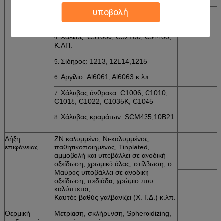
υποβολή
C27200CuZn37),
C28000 (CuZn40)
Χαλκός: C51000, C52100, C54400,
4.
Κ.ΛΠ.
Σίδηρος: 1213, 12L14,1215
5.
Αργίλιο: Al6061, Al6063 κ.λπ.
6.
Χάλυβας άνθρακα: C1006, C1010,
7.
C1018, C1022, C1035K, C1045
Χάλυβας κραμάτων: SCM435,10B21
8.
Λήξη
ZN καλυμμένο, Νι-καλυμμένος,
επιφάνειας
παθητικοποιημένος, Tinplated,
αμμοβολή και υποβάλλει σε ανοδική
οξείδωση, χρωμικό άλας, στίλβωση, ο
Μαύρος υποβάλλει σε ανοδική
οξείδωση, πεδιάδα, χρώμιο που
καλύπτεται,
Καυτός βαθύς γαλβανίζει (Χ. Γ.Δ.) κ.λπ.
Θερμική
Μετρίαση, σκλήρυνση, Spheroidizing,