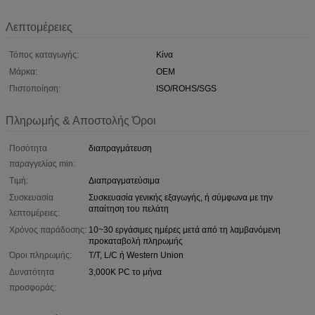
Λεπτομέρειες
Τόπος καταγωγής:
Κίνα
Μάρκα:
OEM
Πιστοποίηση:
ISO/ROHS/SGS
Πληρωμής & Αποστολής Όροι
Ποσότητα
διαπραγμάτευση
παραγγελίας min:
Τιμή:
Διαπραγματεύσιμα
Συσκευασία
Συσκευασία γενικής εξαγωγής, ή σύμφωνα με την
απαίτηση του πελάτη
λεπτομέρειες:
Χρόνος παράδοσης:
10~30 εργάσιμες ημέρες μετά από τη λαμβανόμενη
προκαταβολή πληρωμής
Όροι πληρωμής:
T/T, L/C ή Western Union
Δυνατότητα
3,000K PC το μήνα
προσφοράς: