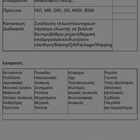
επεξεργασία
ανακούφιση πίεσης.
Πρότυπα
ISO, ΜΒ, DIN, JIS, ANSI, BSW
Κατασκευή
Συνέλευση τίτλων/πλυντηρίων/
Διαδικασία
πέρασμα κλωστής σε βελόνα/
δευτεροβάθμια μηχανή/θερμική
επεξεργασία/επένδυση/αντι-
ολίσθηση/Baking/QA/Package/Shipping
Εφαρμογές:
Αυτοκίνητα
Πινακίδες
Κόσμημα
Ρομπότ
Ποδήλατα
Ηλεκτρονικές
Jigs
Γλυπτά
Αεροσκάφη
συσκευές
Τηλεπικοινωνίες
Υγιής εξοπλισμός
Μουσικά όργανα
Συνημμένα
Φωτισμός
Αθλητικός
Watercraft
Ρολόγια
Ιατρικές συσκευές
εξοπλισμός
Οπτικές συσκευές
Μηχανήματα
Φωτογραφικές
Σχεδίαση
Αισθητήρες
Μηχανές
συσκευές
Παιχνίδια
Πρότυπα
Έπιπλα
και περισσότεροι