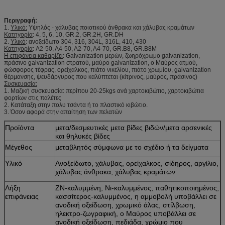
Περιγραφή:
1.
Υλικό:
Υψηλός - χάλυβας ποιοτικού άνθρακα και χάλυβας κραμάτων
Κατηγορία
: 4, 5, 6, 10, GR.2, GR.2H, GR.DH
2.
Υλικό
: ανοξείδωτο 304, 316, 304L, 316L, 410, 430
Κατηγορία
: A2-50, A4-50, A2-70, A4-70, GR.B8, GR.B8M
Η επιφάνεια καθαρίζει
: Galvanization μερών, ζωηρόχρωμο galvanization,
πράσινο galvanization στρατού, μαύρο galvanization, ο Μαύρος ατμού,
φώσφορος τέφρας, ορείχαλκος, πιάτο νικελίου, πιάτο χρωμίου, galvanization
θέρμανσης, ψευδάργυρος που καλύπτεται (κίτρινος, μαύρος, πράσινος)
Συσκευασία:
1. Μαζική συσκευασία: περίπου 20-25kgs ανά χαρτοκιβώτιο, χαρτοκιβώτια
φορτίων στις παλέτες
2. Κατάταξη στην πολυ τσάντα ή το πλαστικό κιβώτιο.
3. Όσον αφορά στην απαίτηση των πελατών
Προϊόντα
μετα/δεσμευτικές μετα βίδες βιδών/μετα αρσενικές
και θηλυκές βίδες
Μέγεθος
μεταβλητός σύμφωνα με το σχέδιο ή τα δείγματα
Υλικό
Ανοξείδωτο, χάλυβας, ορείχαλκος, σίδηρος, αργίλιο,
χάλυβας άνθρακα, χάλυβας κραμάτων
Λήξη
ZN-καλυμμένη, Νι-καλυμμένος, παθητικοποιημένος,
επιφάνειας
κασσίτερος-καλυμμένος, η αμμοβολή υποβάλλει σε
ανοδική οξείδωση, χρωμικό άλας, στίλβωση,
ηλεκτρο-ζωγραφική, ο Μαύρος υποβάλλει σε
ανοδική οξείδωση, πεδιάδα, χρώμιο που