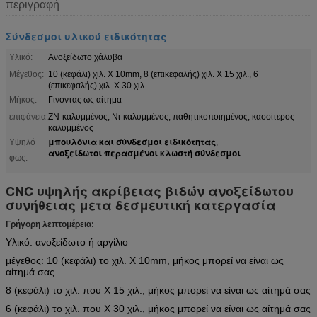
περιγραφή
Σύνδεσμοι υλικού ειδικότητας
Υλικό:
Ανοξείδωτο χάλυβα
Μέγεθος:
10 (κεφάλι) χιλ. Χ 10mm, 8 (επικεφαλής) χιλ. Χ 15 χιλ., 6
(επικεφαλής) χιλ. Χ 30 χιλ.
Μήκος:
Γίνοντας ως αίτημα
επιφάνεια:
ZN-καλυμμένος, Νι-καλυμμένος, παθητικοποιημένος, κασσίτερος-
καλυμμένος
μπουλόνια και σύνδεσμοι ειδικότητας
Υψηλό
,
ανοξείδωτοι περασμένοι κλωστή σύνδεσμοι
φως:
CNC υψηλής ακρίβειας βιδών ανοξείδωτου
συνήθειας μετα δεσμευτική κατεργασία
Γρήγορη λεπτομέρεια:
Υλικό: ανοξείδωτο ή αργίλιο
μέγεθος: 10 (κεφάλι) το χιλ. Χ 10mm, μήκος μπορεί να είναι ως
αίτημά σας
8 (κεφάλι) το χιλ. που Χ 15 χιλ., μήκος μπορεί να είναι ως αίτημά σας
6 (κεφάλι) το χιλ. που Χ 30 χιλ., μήκος μπορεί να είναι ως αίτημά σας