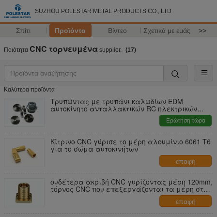
SUZHOU POLESTAR METAL PRODUCTS CO., LTD
Σπίτι
Προϊόντα
Βίντεο
Σχετικά με εμάς
>>
CNC τορνευμένα
Ποιότητα
supplier.
(17)
Καλύτερα προϊόντα
Τρυπώντας με τρυπάνι καλωδίων EDM
αυτοκίνητο ανταλλακτικών RC ηλεκτρικών
μηχανών μερών συγκόλλησης γυρισμένο CNC
Ερώτηση τώρα
Κίτρινο CNC γύρισε το μέρη αλουμίνιο 6061 T6
για το σώμα αυτοκινήτων
επαφή
ουδέτερα ακριβή CNC γυρίζοντας μέρη 120mm,
τόρνος CNC που επεξεργάζονται τα μέρη στη
μηχανή
επαφή