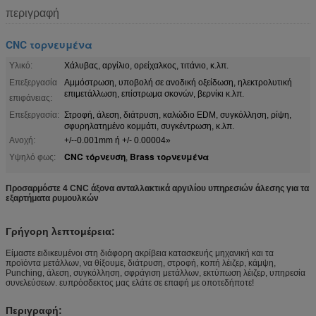
περιγραφή
CNC τορνευμένα
Υλικό:
Χάλυβας, αργίλιο, ορείχαλκος, τιτάνιο, κ.λπ.
Επεξεργασία
Αμμόστρωση, υποβολή σε ανοδική οξείδωση, ηλεκτρολυτική
επιμετάλλωση, επίστρωμα σκονών, βερνίκι κ.λπ.
επιφάνειας:
Επεξεργασία:
Στροφή, άλεση, διάτρυση, καλώδιο EDM, συγκόλληση, ρίψη,
σφυρηλατημένο κομμάτι, συγκέντρωση, κ.λπ.
Ανοχή:
+/--0.001mm ή +/- 0.00004»
CNC τόρνευση
Brass τορνευμένα
Υψηλό φως:
,
Προσαρμόστε 4 CNC άξονα ανταλλακτικά αργιλίου υπηρεσιών άλεσης για τα
εξαρτήματα ρυμουλκών
Γρήγορη λεπτομέρεια:
Είμαστε ειδικευμένοι στη διάφορη ακρίβεια κατασκευής μηχανική και τα
προϊόντα μετάλλων, να θίξουμε, διάτρυση, στροφή, κοπή λέιζερ, κάμψη,
Punching, άλεση, συγκόλληση, σφράγιση μετάλλων, εκτύπωση λέιζερ, υπηρεσία
συνελεύσεων. ευπρόσδεκτος μας ελάτε σε επαφή με οποτεδήποτε!
Περιγραφή: