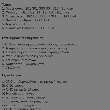
Υλικό
1. Ανοξείδωτο: 201 301 303 304 316 416 κ.λπ.
2. Χαλκός: TU1, TU2, T1, T2, T3, TP1, TP2
3. Ορείχαλκος: H62 H65 H68 H70 H85 H90 Κ.ΛΠ.
4. Χάλυβας άνθρακα 1214 1215
5. Αργίλιο 6061 6063
6. Πλαστικό: Bakelite PC PE POM
Επεξεργασία επιφάνειας
Cr6+ επένδυση χρωμίου/ψευδάργυρου/νικελίου
1.
2. Ασήμι, χρυσός, κασσίτερος, επίστρωση
3. Επένδυση κραμάτων κασσίτερου χαλκού
4. Υποβολή σε ανοδική οξείδωση
5. Επίστρωμα σκονών
6. Καυτός που γαλβανίζεται
7. Στίλβωση.
Εξοπλισμοί
CNC επεξεργαμένος στη μηχανή κέντρο
a)
β) CNC τόρνοι
γ) CNC μηχανές άλεσης
δ) Punching μηχανές
ε) τέμνουσες μηχανές λέιζερ
φ) μηχανές συγκόλλησης αργού
γ) κάμπτοντας μηχανή
χ) CNC πιέζοντας μηχανή