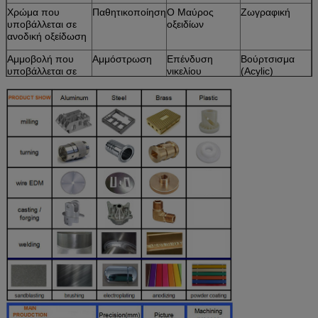
Χρώμα που
Παθητικοποίηση
Ο Μαύρος
Ζωγραφική
υποβάλλεται σε
οξειδίων
ανοδική οξείδωση
Αμμοβολή που
Αμμόστρωση
Επένδυση
Βούρτσισμα
υποβάλλεται σε
νικελίου
(Acylic)
ανοδική οξείδωση
Χημική ταινία
Χάραξη λέιζερ
Επιχρωμίωση
Χάραξη λέιζερ
Βούρτσισμα
Ανθρακιασμένος
Στίλβωση
Καυτή
επεξεργασία
Επιχρωμίωση
Σκόνη που
ντύνεται