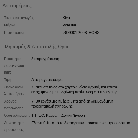
Λεπτομέρειες
Τόπος καταγωγής:
Κίνα
Μάρκα:
Polestar
Πιστοποίηση:
ISO9001:2008, ROHS
Πληρωμής & Αποστολής Όροι
Ποσότητα
διαπραγμάτευση
παραγγελίας
min:
Τιμή:
Διαπραγματεύσιμα
Συσκευασία
Συσκευασμένος στο χαρτοκιβώτιο αρχικά, και έπειτα
ενισχυμένος με την ξύλινη περίπτωση για την εξωτερ
λεπτομέρειες:
Χρόνος
7~30 εργάσιμες ημέρες μετά από τη λαμβανόμενη
προκαταβολή πληρωμής
παράδοσης:
Όροι πληρωμής:
T/T, L/C, Paypal ή Δυτική Ένωση
Δυνατότητα
Εξαρτηθείτε από τα διαφορετικά προϊόντα και την ποσότητα
προσφοράς: