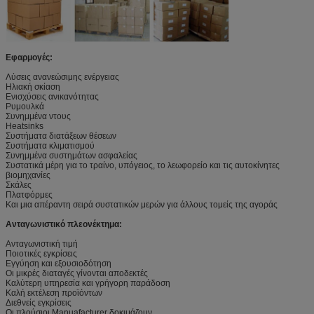
Εφαρμογές:
Λύσεις ανανεώσιμης ενέργειας
Ηλιακή σκίαση
Ενισχύσεις ανικανότητας
Ρυμουλκά
Συνημμένα ντους
Heatsinks
Συστήματα διατάξεων θέσεων
Συστήματα κλιματισμού
Συνημμένα συστημάτων ασφαλείας
Συστατικά μέρη για το τραίνο, υπόγειος, το λεωφορείο και τις αυτοκίνητες
βιομηχανίες
Σκάλες
Πλατφόρμες
Και μια απέραντη σειρά συστατικών μερών για άλλους τομείς της αγοράς
Ανταγωνιστικό πλεονέκτημα:
Ανταγωνιστική τιμή
Ποιοτικές εγκρίσεις
Εγγύηση και εξουσιοδότηση
Οι μικρές διαταγές γίνονται αποδεκτές
Καλύτερη υπηρεσία και γρήγορη παράδοση
Καλή εκτέλεση προϊόντων
Διεθνείς εγκρίσεις
Οι πλούσιοι Manuafacturer δοκιμάζουν