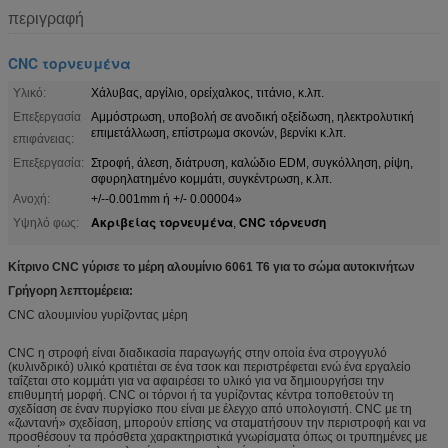
περιγραφή
CNC τορνευμένα
Υλικό:
Χάλυβας, αργίλιο, ορείχαλκος, τιτάνιο, κ.λπ.
Επεξεργασία
Αμμόστρωση, υποβολή σε ανοδική οξείδωση, ηλεκτρολυτική
επιμετάλλωση, επίστρωμα σκονών, βερνίκι κ.λπ.
επιφάνειας:
Επεξεργασία:
Στροφή, άλεση, διάτρυση, καλώδιο EDM, συγκόλληση, ρίψη,
σφυρηλατημένο κομμάτι, συγκέντρωση, κ.λπ.
Ανοχή:
+/--0.001mm ή +/- 0.00004»
Ακριβείας τορνευμένα
CNC τόρνευση
Υψηλό φως:
,
Κίτρινο CNC γύρισε το μέρη αλουμίνιο 6061 T6 για το σώμα αυτοκινήτων
Γρήγορη λεπτομέρεια:
CNC αλουμινίου γυρίζοντας μέρη
CNC η στροφή είναι διαδικασία παραγωγής στην οποία ένα στρογγυλό
(κυλινδρικό) υλικό κρατιέται σε ένα τσοκ και περιστρέφεται ενώ ένα εργαλείο
ταΐζεται στο κομμάτι για να αφαιρέσει το υλικό για να δημιουργήσει την
επιθυμητή μορφή. CNC οι τόρνοι ή τα γυρίζοντας κέντρα τοποθετούν τη
σχεδίαση σε έναν πυργίσκο που είναι με έλεγχο από υπολογιστή. CNC με τη
«ζωντανή» σχεδίαση, μπορούν επίσης να σταματήσουν την περιστροφή και να
προσθέσουν τα πρόσθετα χαρακτηριστικά γνωρίσματα όπως οι τρυπημένες με