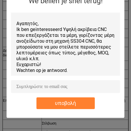
We bellen je snel terug!
Σφράγιση
Κοπή Laster
Εξώθηση
Πλαστικό σχήμα εγχύσεων
Ρίψη κύβων, ρίψη άμμου
Δευτεροβάθμιες
Συγκόλληση, ένωση
διαδικασίες
Knurling
Αυλάκωση
Τρύπημα
Πέρασμα κλωστής σε βελόνα
Επεξεργασία επιφάνειας
Υποβάλτε σε ανοδική οξείδωση, υποβάλτε σε ανοδική
υποβολή
οξείδωση σκληρά
Αμμόστρωση
Στίλβωση