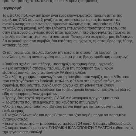
τρυπάνι τρύπες, οι αυλακώσεις και οι αλεσμένες επιφάνειες.
Περιγραφή:
Το μέταλλο πολικών αστέρων είναι ένας επαγγελματικός προμηθευτής της
ακρίβειας CNC που επεξεργάζεται τις υπηρεσίες με τις ταχείες ικανότητες
ανακύκλωσης και μια ανώτερη προσανατολισμένη στις υπηρεσίες ομάδα
πελατών στη μηχανή. Από την ελάχιστη επεξεργασία ποσότητας τα τρεξίματα
στην επεξεργασία μεγάλης ποσότητας τρέχουν, η περιστροφή/λεπτό παρέχει τα
υψηλής ποιότητας μέρη και τα συστατικά. Τείνουμε να σκεφτούμε μας δεδομένου
ότι περισσότερο από ακριβώς ένα κατάστημα μηχανών, είμαστε μέρος της λύσης
κατασκευής σας.
Οι υπηρεσίες μας περιλαμβάνουν την άλεση, τη στροφή, τη λείανση, τη
συνέλευση, και τη συντεταγμένη που μετρά για τη βραχυπρόθεσμη παραγωγή.
• Βοήθεια σχεδίου και πλήρης υποστήριξη εφαρμοσμένης μηχανικής
• Η μια κατασκευή στάσεων περιλαμβάνει την πρόσβαση των μικρών
εξαρτημάτων και των υπερπόντιων PA rtners υλικού
• Οι πλήρεις γραμμές παραγωγής για τη συνήθεια που γυρίζει, που αλέθει, cnc
που επεξεργάζονται το fabricati μετάλλων φύλλων στη μηχανή επάνω, που
σφραγίζει, που κάμπτει, συγκόλληση αργού και επιφάνεια τελειώνουν
• Υποβάλτε σε ανοδική οξείδωση και το επίστρωμα δύναμης τελειώνει με όλα τα
είδη προσαρμοσμένων χρωμάτων
• Προηγμένες εργαλειομηχανές, CAD/CAM λογισμικό προγραμματισμού
• Πρωτότυπο που επεξεργάζεται τις ικανότητες στη μηχανή
• Ακριβή πρότυπα ποιοτικού ελέγχου με ένα ιδιαίτερα καταρτισμένο τμήμα
επιθεώρησης
• Συνεχώς βελτιωτικός και προωθώντας τον εξοπλισμό μας για να παραμείνει
ανταγωνιστικός
• Εκτενής ικανότητα — μπορούμε να τρέξουμε 24 ώρες, 6 ημέρες εβδομαδιαίως
• Ο κύριος σκοπός μας είναι ΣΥΝΟΛΙΚΗ ΙΚΑΝΟΠΟΊΗΣΗ ΠΕΛΑΤΏΝ καθιστώντας
την εργασία σας εύκολη!