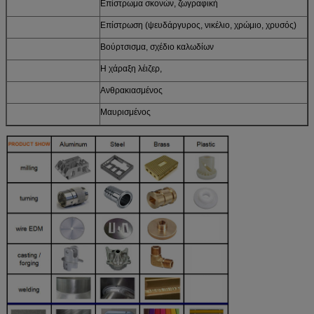
Επίστρωμα σκονών, ζωγραφική
Επίστρωση (ψευδάργυρος, νικέλιο, χρώμιο, χρυσός)
Βούρτσισμα, σχέδιο καλωδίων
Η χάραξη λέιζερ,
Ανθρακιασμένος
Μαυρισμένος