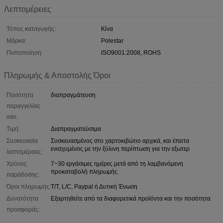
Λεπτομέρειες
Τόπος καταγωγής:
Κίνα
Μάρκα:
Polestar
Πιστοποίηση:
ISO9001:2008, ROHS
Πληρωμής & Αποστολής Όροι
Ποσότητα
διαπραγμάτευση
παραγγελίας
min:
Τιμή:
Διαπραγματεύσιμα
Συσκευασία
Συσκευασμένος στο χαρτοκιβώτιο αρχικά, και έπειτα
ενισχυμένος με την ξύλινη περίπτωση για την εξωτερ
λεπτομέρειες:
Χρόνος
7~30 εργάσιμες ημέρες μετά από τη λαμβανόμενη
προκαταβολή πληρωμής
παράδοσης:
Όροι πληρωμής:
T/T, L/C, Paypal ή Δυτική Ένωση
Δυνατότητα
Εξαρτηθείτε από τα διαφορετικά προϊόντα και την ποσότητα
προσφοράς: