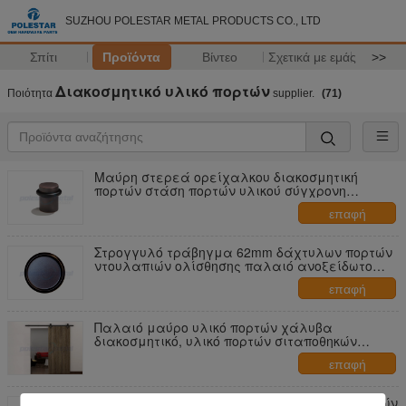
SUZHOU POLESTAR METAL PRODUCTS CO., LTD
Σπίτι
Προϊόντα
Βίντεο
Σχετικά με εμάς
>>
Διακοσμητικό υλικό πορτών
Ποιότητα
supplier.
(71)
Μαύρη στερεά ορείχαλκου διακοσμητική
πορτών στάση πορτών υλικού σύγχρονη
επίπεδης κορυφής
επαφή
Στρογγυλό τράβηγμα 62mm δάχτυλων πορτών
ντουλαπιών ολίσθησης παλαιό ανοξείδωτο
χρωμίου
επαφή
Παλαιό μαύρο υλικό πορτών χάλυβα
διακοσμητικό, υλικό πορτών σιταποθηκών
2000mm γλιστρώντας
επαφή
1» εσωτερικό διευθετήσιμο Drive υλικού πορτών