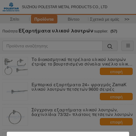
SUZHOU POLESTAR METAL PRODUCTS CO., LTD
Σπίτι
Προϊόντα
Βίντεο
Σχετικά με εμάς
>>
Εξαρτήματα υλικού λουτρών
Ποιότητα
supplier.
(57)
Το διακοσμητικό πετρέλαιο υλικού λουτρών
έτριψε το βουρτσισμένο σύνολα νικέλιο υλικού
εξαρτήσεων χαλκού/λουτρό
επαφή
Εμπορικά εξαρτήματα 24» φραγμός ZamaK
υλικού λουτρών πετσετών 9600 σειρές
επαφή
Σύγχρονα εξαρτήματα υλικού λουτρών,
δαχτυλίδια 73/32» πλάτους πετσετών λουτρών
επαφή
Σύγχρονο κράμα 18 ψευδάργυρου