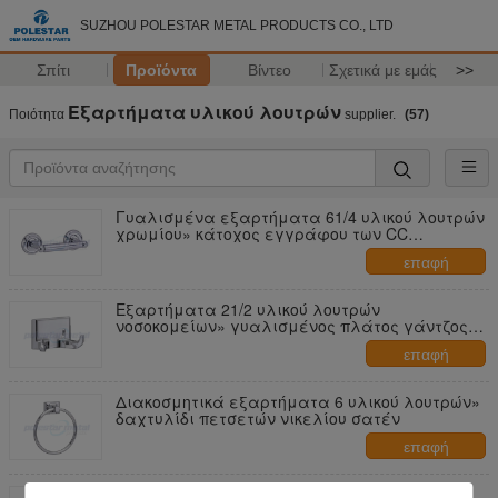
SUZHOU POLESTAR METAL PRODUCTS CO., LTD
Σπίτι
Προϊόντα
Βίντεο
Σχετικά με εμάς
>>
Εξαρτήματα υλικού λουτρών
Ποιότητα
supplier.
(57)
Γυαλισμένα εξαρτήματα 61/4 υλικού λουτρών
χρωμίου» κάτοχος εγγράφου των CC
τυποποιημένος
επαφή
Εξαρτήματα 21/2 υλικού λουτρών
νοσοκομείων» γυαλισμένος πλάτος γάντζος
τηβέννων χρωμίου διπλός
επαφή
Διακοσμητικά εξαρτήματα 6 υλικού λουτρών»
δαχτυλίδι πετσετών νικελίου σατέν
επαφή
Αγροτικό υλικό 61/4 λουτρών» κάτοχος