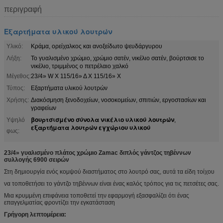
περιγραφή
Εξαρτήματα υλικού λουτρών
Υλικό:
Κράμα, ορείχαλκος και ανοξείδωτο ψευδάργυρου
Λήξη:
Το γυαλισμένο χρώμιο, χρώμιο σατέν, νικέλιο σατέν, βούρτσισε το
νικέλιο, τριμμένος ο πετρέλαιο χαλκό
Μέγεθος:
23/4» W Χ 115/16» Δ Χ 115/16» Χ
Τύπος:
Εξαρτήματα υλικού λουτρών
Χρήσης:
Διακόσμηση ξενοδοχείων, νοσοκομείων, σπιτιών, εργοστασίων και
γραφείων
βουρτσισμένο σύνολα νικέλιο υλικού λουτρών
Υψηλό
,
εξαρτήματα λουτρών εγχώριου υλικού
φως:
23/4» γυαλισμένο πλάτος χρώμιο Zamac διπλός γάντζος τηβέννων
συλλογής 6900 σειρών
Στη δημιουργία ενός κομψού διαστήματος στο λουτρό σας, αυτά τα είδη τοίχου
να τοποθετήσει το γάντζο τηβέννων είναι ένας καλός τρόπος για τις πετσέτες σας.
Μια κρυμμένη επιφάνεια τοποθετεί την εφαρμογή εξασφαλίζει ότι ένας
επαγγελματίας φροντίζει την εγκατάσταση
Γρήγορη λεπτομέρεια: