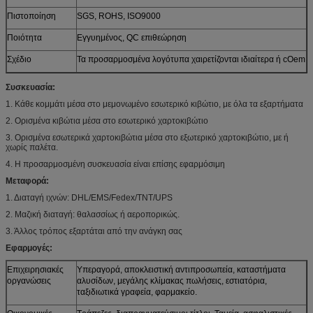
Πιστοποίηση
SGS, ROHS, ISO9000
Ποιότητα
Εγγυημένος, QC επιθεώρηση
Σχέδιο
Τα προσαρμοσμένα λογότυπα χαιρετίζονται ιδιαίτερα ή cOem
Συσκευασία:
1. Κάθε κομμάτι μέσα στο μεμονωμένο εσωτερικό κιβώτιο, με όλα τα εξαρτήματα
2. Ορισμένα κιβώτια μέσα στο εσωτερικό χαρτοκιβώτιο
3. Ορισμένα εσωτερικά χαρτοκιβώτια μέσα στο εξωτερικό χαρτοκιβώτιο, με ή
χωρίς παλέτα.
4. Η προσαρμοσμένη συσκευασία είναι επίσης εφαρμόσιμη
Μεταφορά:
1. Διαταγή ιχνών: DHL/EMS/Fedex/TNT/UPS
2. Μαζική διαταγή: θαλασσίως ή αεροπορικώς.
3. Άλλος τρόπος εξαρτάται από την ανάγκη σας
Εφαρμογές:
Επιχειρησιακές
Υπεραγορά, αποκλειστική αντιπροσωπεία, καταστήματα
οργανώσεις
αλυσίδων, μεγάλης κλίμακας πωλήσεις, εστιατόρια,
ταξιδιωτικά γραφεία, φαρμακείο.