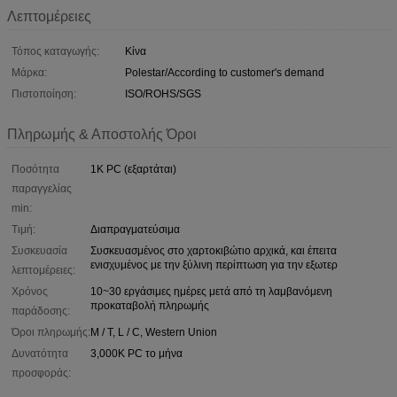
Λεπτομέρειες
Τόπος καταγωγής:
Κίνα
Μάρκα:
Polestar/According to customer's demand
Πιστοποίηση:
ISO/ROHS/SGS
Πληρωμής & Αποστολής Όροι
Ποσότητα
1K PC (εξαρτάται)
παραγγελίας
min:
Τιμή:
Διαπραγματεύσιμα
Συσκευασία
Συσκευασμένος στο χαρτοκιβώτιο αρχικά, και έπειτα
ενισχυμένος με την ξύλινη περίπτωση για την εξωτερ
λεπτομέρειες:
Χρόνος
10~30 εργάσιμες ημέρες μετά από τη λαμβανόμενη
προκαταβολή πληρωμής
παράδοσης:
Όροι πληρωμής:
Μ / Τ, L / C, Western Union
Δυνατότητα
3,000K PC το μήνα
προσφοράς: