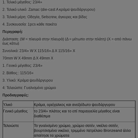
1. Τελικό μέγεθος: 23/4»
2. Τελικό υλικό: Zamac (die-cast Α κράμα ψευδάργυρου)
3. Τελικά μέρη: Οδηγία, Setscrew, άγκυρες και βίδες
4. Συσκευασία: 1pcs κάθε πακέτο
Περιγραφή:
Διάσταση: (W = πλευρά στην πλευρά) (Δ = μέτωπο στην πλάτη) (Χ = από πάνω
έως κάτω)
Συνολικά: 23/4» W Χ 115/16» Δ Χ 115/16» Χ
70mm W Χ 49mm Δ Χ 49mm Χ
1. Γενικό μέγεθος: 23/4»
2. Βάθος:: 115/16»
3. Υλικό: Κράμα ψευδάργυρου
4: Τελειώστε: Γυαλισμένο χρώμιο
Προδιαγραφές:
Υλικό
Κράμα, ορείχαλκος και ανοξείδωτο ψευδάργυρου
Γενικό μέγεθος
το 23/4» πλάτος και το επί παραγγελία μέγεθος είναι
διαθέσιμα
Τελειώστε
Το γυαλισμένο χρώμιο, χρώμιο σατέν, νικέλιο σατέν,
βουρτσισμένο νικέλιο, τριμμένο πετρέλαιο Bronzeand άλλο
απαίτησε τα χρώματα