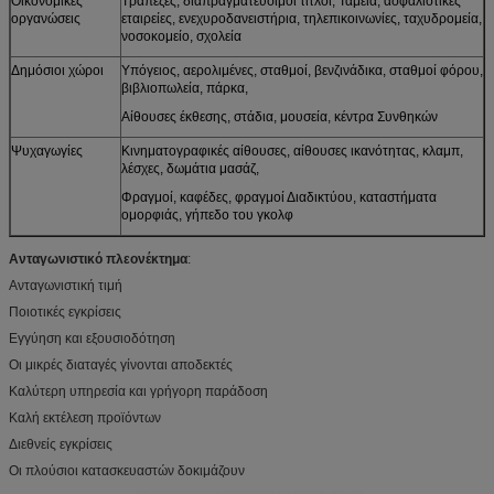
Οικονομικές
Τράπεζες, διαπραγματεύσιμοι τίτλοι, Ταμεία, ασφαλιστικές
οργανώσεις
εταιρείες, ενεχυροδανειστήρια, τηλεπικοινωνίες, ταχυδρομεία,
νοσοκομείο, σχολεία
Δημόσιοι χώροι
Υπόγειος, αερολιμένες, σταθμοί, βενζινάδικα, σταθμοί φόρου,
βιβλιοπωλεία, πάρκα,
Αίθουσες έκθεσης, στάδια, μουσεία, κέντρα Συνθηκών
Ψυχαγωγίες
Κινηματογραφικές αίθουσες, αίθουσες ικανότητας, κλαμπ,
λέσχες, δωμάτια μασάζ,
Φραγμοί, καφέδες, φραγμοί Διαδικτύου, καταστήματα
ομορφιάς, γήπεδο του γκολφ
Ανταγωνιστικό πλεονέκτημα
:
Ανταγωνιστική τιμή
Ποιοτικές εγκρίσεις
Εγγύηση και εξουσιοδότηση
Οι μικρές διαταγές γίνονται αποδεκτές
Καλύτερη υπηρεσία και γρήγορη παράδοση
Καλή εκτέλεση προϊόντων
Διεθνείς εγκρίσεις
Οι πλούσιοι κατασκευαστών δοκιμάζουν