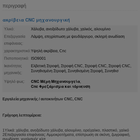
περιγραφή
ακρίβεια CNC μηχανουργική
Υλικό:
Χάλυβα, ανοξείδωτο χάλυβα, χαλκός, αλουμίνιο
Επεξεργασία
Λάμψη, επιχρίστωση με ψευδάργυρο, σκληρή ανωδίαση
επιφάνειας:
χαρακτηριστικό:
Υψηλή ακρίβεια, Cnc
Πιστοποιητικό:
ISO9001
Ικανότητες
Ελβετική Στροφή, Στροφή CNC, Στροφή CNC, Στροφή CNC,
Συνηθισμένη Στροφή, Συνηθισμένη Στροφή, Συνηθισ
μηχανικής:
CNC Μέρη Μηχανουργεία
Υψηλό φως:
,
Cnc Φρεζάρισμα και τόρνευση
Εργαλεία μηχανικής / αυτοκινήτων CNC, CNC
Γρήγορη λεπτομέρεια:
1Υλικά: χάλυβα, ανοξείδωτο χάλυβα, αλουμίνιο, ορείχαλκο, πλαστικό, χαλκό
2Επεξεργασία επιφάνειας: Αμμοκροτήματα, επίστρωση σε σκόνη, ζωγραφική,
ανωδίαση, γυαλισμός κλπ.