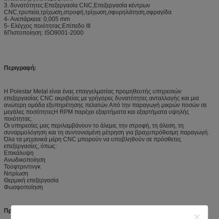
3. δυνατότητες:Επεξεργασία CNC,Επεξεργασία κέντρων
CNC,τρυπεία,τρίχωση,στροφή,τρίχωση,σφυρηλάτηση,σφραγίδα
4- Ανεπάρκεια: 0,005 mm
5- Ελέγχος ποιότητας:Επίπεδο ΙΙΙ
6Πιστοποίηση: ISO9001-2000
Περιγραφή:
Η Polestar Metal είναι ένας επαγγελματίας προμηθευτής υπηρεσιών
επεξεργασίας CNC ακριβείας με γρήγορες δυνατότητες ανταλλαγής και μια
ανώτερη ομάδα εξυπηρέτησης πελατών.Από την παραγωγή μικρών ποσών σε
μεγάλες ποσότητεςΗ RPM παρέχει εξαρτήματα και εξαρτήματα υψηλής
ποιότητας.
Οι υπηρεσίες μας περιλαμβάνουν το άλεμα, την στροφή, τη άλεση, τη
συναρμολόγηση και τη συντονισμένη μέτρηση για βραχυπρόθεσμη παραγωγή.
Όλα τα μηχανικά μέρη CNC μπορούν να υποβληθούν σε πρόσθετες
επεξεργασίες, όπως:
Επικάλυψη
Ανωδικοποίηση
Τούφτριντινγκ
Νιτρίωση
Θερμική επεξεργασία
Φωσφοποίηση
Προδιαγραφές: