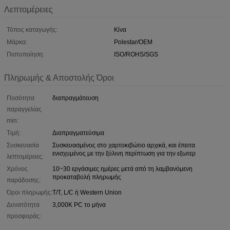
Λεπτομέρειες
Τόπος καταγωγής:
Κίνα
Μάρκα:
Polestar/OEM
Πιστοποίηση:
ISO/ROHS/SGS
Πληρωμής & Αποστολής Όροι
Ποσότητα
διαπραγμάτευση
παραγγελίας
min:
Τιμή:
Διαπραγματεύσιμα
Συσκευασία
Συσκευασμένος στο χαρτοκιβώτιο αρχικά, και έπειτα
ενισχυμένος με την ξύλινη περίπτωση για την εξωτερ
λεπτομέρειες:
Χρόνος
10~30 εργάσιμες ημέρες μετά από τη λαμβανόμενη
προκαταβολή πληρωμής
παράδοσης:
Όροι πληρωμής:
T/T, L/C ή Western Union
Δυνατότητα
3,000K PC το μήνα
προσφοράς: