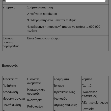
Υπηρεσία
1. άμεση απάντηση
2. γρήγορη παράδοση
3. 24ωρη υπηρεσία μετά την πώληση
4. κάθε μήνα η παραγωγή μπορεί να φτάσει τα 600.000
τεμάχια
Ελάχιστη
Είναι διαπραγματεύσιμο.
ποσότητα
παραγγελίας
Εφαρμογές:
Αυτοκίνητα
Πλακέτες
Κοσμήματα
Ρομπότ
ονομάτων
Ποδήλατα
Τσιγάρα
Γλυπτά
Ηλεκτρονικές
Αεροσκάφη
Τηλεπικοινωνίες
Ηχολογικός
συσκευές
εξοπλισμός
Μουσικά όργανα
Φωτισμός
Κλειστήρια
Αθλητικό εξοπλισμό
Πλωτά σκάφη
Ιατρικές συσκευές
Ρυθμισμένα
Εργαλεία