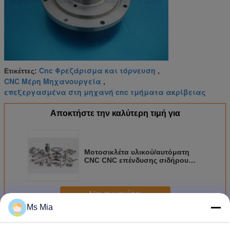
Cnc Φρεζάρισμα και τόρνευση
Ετικέττες:
,
CNC Μέρη Μηχανουργεία
,
επεξεργασμένα στη μηχανή cnc τμήματα ακρίβειας
Αποκτήστε την καλύτερη τιμή για
Μοτοσικλέτα υλικού/αυτόματη
CNC CNC επένδυσης σιδήρου
μερών άλεσης γυρίζοντας
κατεργασία
Να συνεχίσει
Ms Mia
ακρίβεια CNC μηχανουργική
Περισσότεροι