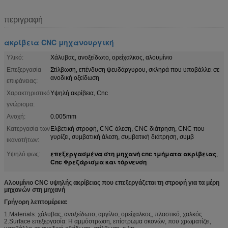
περιγραφή
ακρίβεια CNC μηχανουργική
Υλικό:
Χάλυβας, ανοξείδωτο, ορείχαλκος, αλουμίνιο
Επεξεργασία
Στίλβωση, επένδυση ψευδάργυρου, σκληρά που υποβάλλει σε
ανοδική οξείδωση
επιφάνειας:
Χαρακτηριστικό
Υψηλή ακρίβεια, Cnc
γνώρισμα:
Ανοχή:
0.005mm
Κατεργασία των
Ελβετική στροφή, CNC άλεση, CNC διάτρηση, CNC που
γυρίζει, συμβατική άλεση, συμβατική διάτρηση, συμβ
ικανοτήτων:
επεξεργασμένα στη μηχανή cnc τμήματα ακρίβειας
Υψηλό φως:
,
Cnc Φρεζάρισμα και τόρνευση
Αλουμίνιο CNC υψηλής ακρίβειας που επεξεργάζεται τη στροφή για τα μέρη
μηχανών στη μηχανή
Γρήγορη λεπτομέρεια:
1.Materials: χάλυβας, ανοξείδωτο, αργίλιο, ορείχαλκος, πλαστικό, χαλκός
2.Surface επεξεργασία: Η αμμόστρωση, επίστρωμα σκονών, που χρωματίζει,