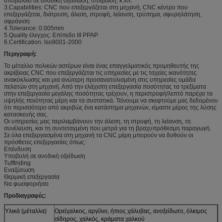
υποβάλλει σε ανοδική οξείδωση, στίλβωση, κ.λπ.
3.Capabilities: CNC που επεξεργάζεται στη μηχανή, CNC κέντρο που
επεξεργάζεται, διάτρυση, άλεση, στροφή, λείανση, τρύπημα, σφυρηλάτηση,
σφράγιση
4.Tolerance: 0.005mm
5.Quality έλεγχος: Επίπεδο ΙΙΙ PPAP
6.Certification: Iso9001-2000
Περιγραφή:
Το μέταλλο πολικών αστέρων είναι ένας επαγγελματικός προμηθευτής της
ακρίβειας CNC που επεξεργάζεται τις υπηρεσίες με τις ταχείες ικανότητες
ανακύκλωσης και μια ανώτερη προσανατολισμένη στις υπηρεσίες ομάδα
πελατών στη μηχανή. Από την ελάχιστη επεξεργασία ποσότητας τα τρεξίματα
στην επεξεργασία μεγάλης ποσότητας τρέχουν, η περιστροφή/λεπτό παρέχει τα
υψηλής ποιότητας μέρη και τα συστατικά. Τείνουμε να σκεφτούμε μας δεδομένου
ότι περισσότερο από ακριβώς ένα κατάστημα μηχανών, είμαστε μέρος της λύσης
κατασκευής σας.
Οι υπηρεσίες μας περιλαμβάνουν την άλεση, τη στροφή, τη λείανση, τη
συνέλευση, και τη συντεταγμένη που μετρά για τη βραχυπρόθεσμη παραγωγή.
Σε όλα επεξεργασμένα στη μηχανή τα CNC μέρη μπορούν να δοθούν οι
πρόσθετες επεξεργασίες όπως:
Επένδυση
Υποβολή σε ανοδική οξείδωση
Tufftriding
Εναζώτωση
Θερμική επεξεργασία
Να φωσφοριήσει
Προδιαγραφές:
Υλικά (μέταλλα)
Ορείχαλκος, αργίλιο, ήπιος χάλυβας, ανοξείδωτο, όλκιμος
σίδηρος, χαλκός, κράματα χαλκού