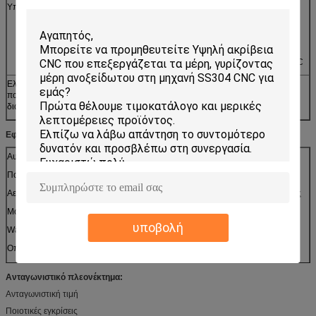
Υπηρεσία
1. γρήγορη απάντηση
. γρήγορα παράδοση 2
υπηρεσία 3. 24 μεταπωλήσεων ώρας
. κάθε μήνα η παραγωγή 4 μπορεί να φθάσει σε 600.000 PC
Ελάχιστη
είναι
ποσότητα
διαταγής
Εφαρμογές:
Αυτοκίνητα
Πινακίδες
Κόσμημα
Ρομπότ
Ποδήλατα
Ηλεκτρονικές
Jigs
Γλυπτά
συσκευές
Αεροσκάφη
Τηλεπικοινωνίες
Υγιής εξοπλισμός
Συνημμένα
Μουσικά όργανα
Φωτισμός
Αθλητικός
Ρολόγια
εξοπλισμός
υποβολή
Watercraft
Ιατρικές συσκευές
Μηχανήματα
Σχεδίαση
Οπτικές συσκευές
Φωτογραφικές
Μηχανές
συσκευές
Παιχνίδια
Αισθητήρες
Ανταγωνιστικό πλεονέκτημα:
Έπιπλα
και περισσότεροι
Πρότυπα
Ανταγωνιστική τιμή
Ποιοτικές εγκρίσεις