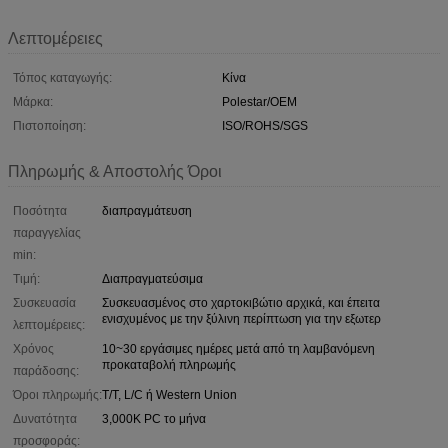
Λεπτομέρειες
Τόπος καταγωγής:
Κίνα
Μάρκα:
Polestar/OEM
Πιστοποίηση:
ISO/ROHS/SGS
Πληρωμής & Αποστολής Όροι
Ποσότητα
διαπραγμάτευση
παραγγελίας
min:
Τιμή:
Διαπραγματεύσιμα
Συσκευασία
Συσκευασμένος στο χαρτοκιβώτιο αρχικά, και έπειτα
ενισχυμένος με την ξύλινη περίπτωση για την εξωτερ
λεπτομέρειες:
Χρόνος
10~30 εργάσιμες ημέρες μετά από τη λαμβανόμενη
προκαταβολή πληρωμής
παράδοσης:
Όροι πληρωμής:
T/T, L/C ή Western Union
Δυνατότητα
3,000K PC το μήνα
προσφοράς: