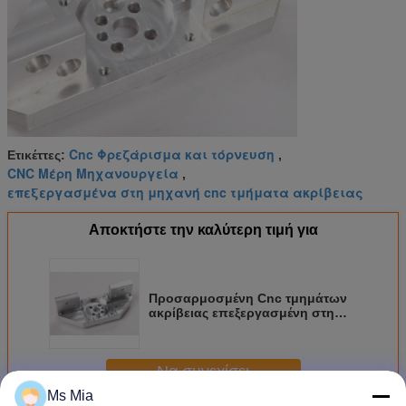
Cnc Φρεζάρισμα και τόρνευση
Ετικέττες:
,
CNC Μέρη Μηχανουργεία
,
επεξεργασμένα στη μηχανή cnc τμήματα ακρίβειας
Αποκτήστε την καλύτερη τιμή για
Προσαρμοσμένη Cnc τμημάτων
ακρίβειας επεξεργασμένη στη
μηχανή Cnc άλεση και στροφή
Να συνεχίσει
Ms Mia