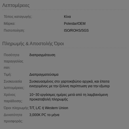
Λεπτομέρειες
Τόπος καταγωγής:
Κίνα
Μάρκα:
Polestar/OEM
Πιστοποίηση:
ISO/ROHS/SGS
Πληρωμής & Αποστολής Όροι
Ποσότητα
διαπραγμάτευση
παραγγελίας
min:
Τιμή:
Διαπραγματεύσιμα
Συσκευασία
Συσκευασμένος στο χαρτοκιβώτιο αρχικά, και έπειτα
ενισχυμένος με την ξύλινη περίπτωση για την εξωτερ
λεπτομέρειες:
Χρόνος
10~30 εργάσιμες ημέρες μετά από τη λαμβανόμενη
προκαταβολή πληρωμής
παράδοσης:
Όροι πληρωμής:
T/T, L/C ή Western Union
Δυνατότητα
3,000K PC το μήνα
προσφοράς: