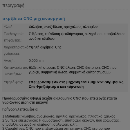
περιγραφή
ακρίβεια CNC μηχανουργική
Υλικό:
Χάλυβας, ανοξείδωτο, ορείχαλκος, αλουμίνιο
Επεξεργασία
Στίλβωση, επένδυση ψευδάργυρου, σκληρά που υποβάλλει σε
ανοδική οξείδωση
επιφάνειας:
Χαρακτηριστικό
Υψηλή ακρίβεια, Cnc
γνώρισμα:
Ανοχή:
0.005mm
Κατεργασία των
Ελβετική στροφή, CNC άλεση, CNC διάτρηση, CNC που
γυρίζει, συμβατική άλεση, συμβατική διάτρηση, συμβ
ικανοτήτων:
επεξεργασμένα στη μηχανή cnc τμήματα ακρίβειας
Υψηλό φως:
,
Cnc Φρεζάρισμα και τόρνευση
Προσαρμοσμένο υψηλή ακρίβεια αλουμίνιο CNC που επεξεργάζεται τα
γυρίζοντας μέρη στη μηχανή
Γρήγορη λεπτομέρεια:
1.Materials: χάλυβας, ανοξείδωτο, αργίλιο, ορείχαλκος, πλαστικό, χαλκός
2.Surface επεξεργασία: Η αμμόστρωση, επίστρωμα σκονών, που χρωματίζει,
υποβάλλει σε ανοδική οξείδωση, στίλβωση, κ.λπ.
3.Capabilities: CNC που επεξεργάζεται στη μηχανή, CNC κέντρο που