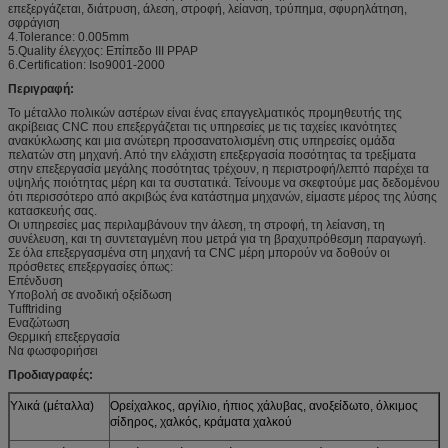
επεξεργάζεται, διάτρυση, άλεση, στροφή, λείανση, τρύπημα, σφυρηλάτηση,
σφράγιση
4.Tolerance: 0.005mm
5.Quality έλεγχος: Επίπεδο ΙΙΙ PPAP
6.Certification: Iso9001-2000
Περιγραφή:
Το μέταλλο πολικών αστέρων είναι ένας επαγγελματικός προμηθευτής της
ακρίβειας CNC που επεξεργάζεται τις υπηρεσίες με τις ταχείες ικανότητες
ανακύκλωσης και μια ανώτερη προσανατολισμένη στις υπηρεσίες ομάδα
πελατών στη μηχανή. Από την ελάχιστη επεξεργασία ποσότητας τα τρεξίματα
στην επεξεργασία μεγάλης ποσότητας τρέχουν, η περιστροφή/λεπτό παρέχει τα
υψηλής ποιότητας μέρη και τα συστατικά. Τείνουμε να σκεφτούμε μας δεδομένου
ότι περισσότερο από ακριβώς ένα κατάστημα μηχανών, είμαστε μέρος της λύσης
κατασκευής σας.
Οι υπηρεσίες μας περιλαμβάνουν την άλεση, τη στροφή, τη λείανση, τη
συνέλευση, και τη συντεταγμένη που μετρά για τη βραχυπρόθεσμη παραγωγή.
Σε όλα επεξεργασμένα στη μηχανή τα CNC μέρη μπορούν να δοθούν οι
πρόσθετες επεξεργασίες όπως:
Επένδυση
Υποβολή σε ανοδική οξείδωση
Tufftriding
Εναζώτωση
Θερμική επεξεργασία
Να φωσφοριήσει
Προδιαγραφές:
Υλικά (μέταλλα)
Ορείχαλκος, αργίλιο, ήπιος χάλυβας, ανοξείδωτο, όλκιμος
σίδηρος, χαλκός, κράματα χαλκού