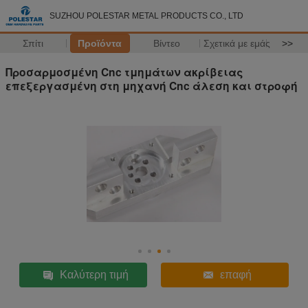
SUZHOU POLESTAR METAL PRODUCTS CO., LTD
Σπίτι
Προϊόντα
Βίντεο
Σχετικά με εμάς
>>
Προσαρμοσμένη Cnc τμημάτων ακρίβειας
επεξεργασμένη στη μηχανή Cnc άλεση και στροφή
Καλύτερη τιμή
επαφή