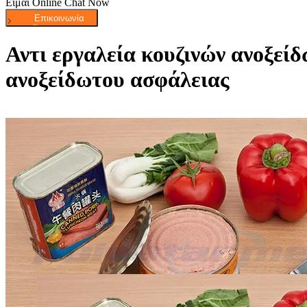
Είμαι Online Chat Now
Αντι εργαλεία κουζινών ανοξεί
ανοξείδωτου ασφάλειας