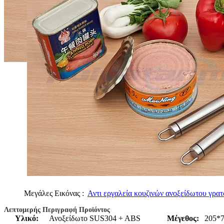
Μεγάλες Εικόνας :
Αντι εργαλεία κουζινών ανοξείδωτου γρατ
Λεπτομερής Περιγραφή Προϊόντος
Υλικό:
Ανοξείδωτο SUS304 + ABS
Μέγεθος:
205*