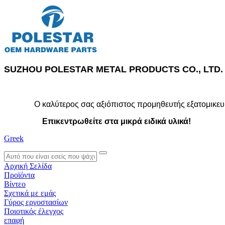
SUZHOU POLESTAR METAL PRODUCTS CO., LTD.
Ο καλύτερος σας αξιόπιστος προμηθευτής εξατομικευ
Επικεντρωθείτε στα μικρά ειδικά υλικά!
Greek
search
Αρχική Σελίδα
Προϊόντα
Βίντεο
Σχετικά με εμάς
Γύρος εργοστασίων
Ποιοτικός έλεγχος
επαφή