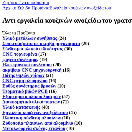
Ζητήστε ένα απόσπασμα
Αρχική Σελίδα
Προϊόντα
Εργαλεία κουζινών ανοξείδωτου
Αντι εργαλεία κουζινών ανοξείδωτου γρατσ
Όλα τα Προϊόντα
Υλικό μετάλλων συνήθειας
(24)
Συσκευάσματα με ακριβή μηχανήματα
(20)
Σύνδεσμοι υλικού ειδικότητας
(30)
CNC τορνευμένα
(17)
ψυγείο σύνδεσμος
(19)
Ηλεκτρονικοί σύνδεσμοι
(20)
ακρίβεια CNC μηχανουργική
(16)
Πότης θηλών χοίρων
(21)
CNC μέρη αλουμινίου
(16)
Ευθύς συνδετήρας βρυσών
(10)
Τερματικό βιδών PCB
(16)
Εξαρτήματα υλικού λουτρών
(57)
Διακοσμητικό υλικό πορτών
(71)
Υλικό κατασκευής
(40)
Εργαλεία κουζινών ανοξείδωτου
(45)
Πλαστική σύνδεση αλυσίδων
(10)
Ζυθοποιία πλαισίων από αλουμίνιο
(10)
Μεταλλουργία σκόνης τιτανίου
(10)