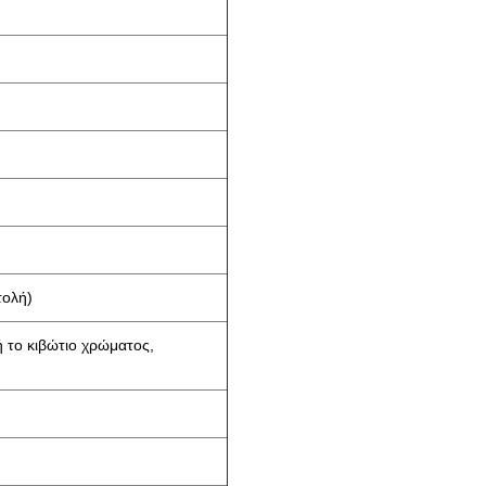
τολή)
ή το κιβώτιο χρώματος,