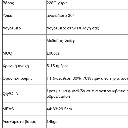
Βάρος
228G γύρω
Υλικό
ανοξείδωτο 304
Λογότυπο
Λογότυπο: στην επιλογή σας
Μέθοδος: λέιζερ
MOQ
100pcs
Χρονική ανοχή
5-15 ημέρες
Όρος πληρωμής
TT (κατάθεση 30%, 70% πριν από την αποσ
1pcs με μια φυσαλίδα σε ένα άσπρο κιβώτιο 
Qty/CTN
50pcs/carton
MEAS
44*33*29.5cm
Ακαθάριστο βάρος
14kgs