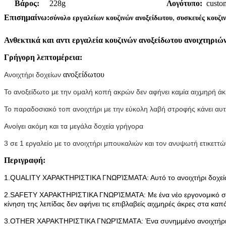
Βάρος:
228g
Λογότυπο:
custo
,
Επισημαίνω:
σύνολο εργαλείων κουζινών ανοξείδωτου
συσκευές κουζι
Ανθεκτικά και αντι εργαλεία κουζινών ανοξείδωτου ανοιχτηριώ
Γρήγορη λεπτομέρεια:
ανοξείδωτου
Ανοιχτήρι δοχείων
Το ανοξείδωτο με την ομαλή κοπή ακρών δεν αφήνει καμία αιχμηρή ά
Το παραδοσιακό τοπ ανοιχτήρι με την εύκολη λαβή στροφής κάνει αυτό
Ανοίγει ακόμη και τα μεγάλα δοχεία γρήγορα
3 σε 1 εργαλείο με το ανοιχτήρι μπουκαλιών και τον ανυψωτή ετικεττ
Περιγραφή:
1.QUALITY ΧΑΡΑΚΤΗΡΙΣΤΙΚΑ ΓΝΩΡΊΣΜΑΤΑ: Αυτό το ανοιχτήρι δοχείων α
2.SAFETY ΧΑΡΑΚΤΗΡΙΣΤΙΚΑ ΓΝΩΡΊΣΜΑΤΑ: Με ένα νέο εργονομικό σχέδι
κίνηση της λεπίδας δεν αφήνει τις επιβλαβείς αιχμηρές άκρες στα καπά
3.OTHER ΧΑΡΑΚΤΗΡΙΣΤΙΚΑ ΓΝΩΡΊΣΜΑΤΑ: Ένα συνημμένο ανοιχτήρι Κ