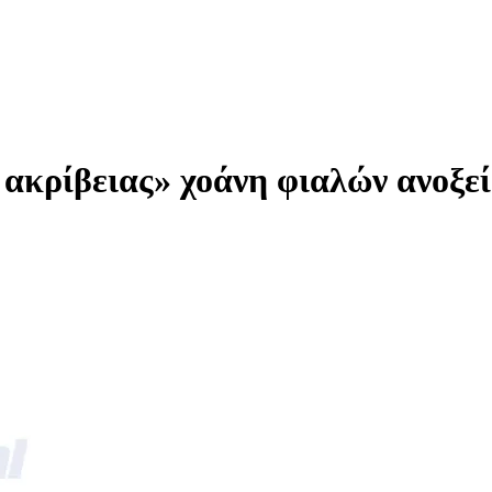
 ακρίβειας» χοάνη φιαλών ανοξε