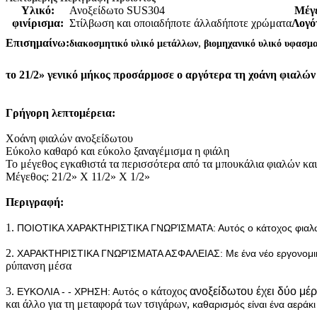
Υλικό:
Ανοξείδωτο SUS304
Μέγε
φινίρισμα:
Στίλβωση και οποιαδήποτε άλλαδήποτε χρώματα
Λογό
,
Επισημαίνω:
διακοσμητικό υλικό μετάλλων
βιομηχανικό υλικό υφασμ
το 21/2» γενικό μήκος προσάρμοσε ο αργότερα τη χοάνη φιαλών
Γρήγορη λεπτομέρεια:
Χοάνη φιαλών ανοξείδωτου
Εύκολο καθαρό και εύκολο ξαναγέμισμα η φιάλη
Το μέγεθος εγκαθιστά τα περισσότερα από τα μπουκάλια φιαλών κα
Μέγεθος: 21/2» Χ 11/2» Χ 1/2»
Περιγραφή:
1.
ΠΟΙΟΤΙΚΑ ΧΑΡΑΚΤΗΡΙΣΤΙΚΑ ΓΝΩΡΊΣΜΑΤΑ: Αυτός ο κάτοχος φιαλών & 
2.
ΧΑΡΑΚΤΗΡΙΣΤΙΚΑ ΓΝΩΡΊΣΜΑΤΑ ΑΣΦΑΛΕΙΑΣ: Με ένα νέο εργονομικό σχ
ρύπανση μέσα
3.
κάτοχος
ανοξείδωτου έχει δύο μέ
ΕΥΚΟΛΙΑ - - ΧΡΗΣΗ: Αυτός ο
και άλλο για τη μεταφορά των τσιγάρων,
καθαρισμός είναι ένα αεράκι