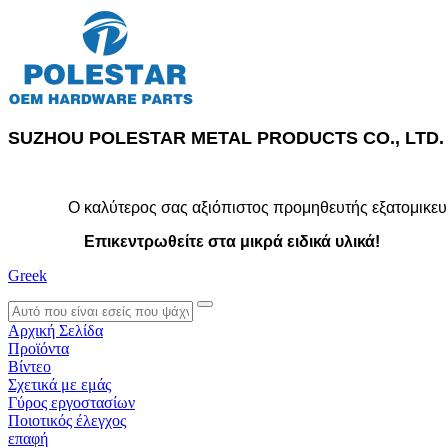
SUZHOU POLESTAR METAL PRODUCTS CO., LTD.
Ο καλύτερος σας αξιόπιστος προμηθευτής εξατομικευ
Επικεντρωθείτε στα μικρά ειδικά υλικά!
Greek
search
Αρχική Σελίδα
Προϊόντα
Βίντεο
Σχετικά με εμάς
Γύρος εργοστασίων
Ποιοτικός έλεγχος
επαφή