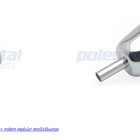
ς» χοάνη φιαλών ανοξείδωτου