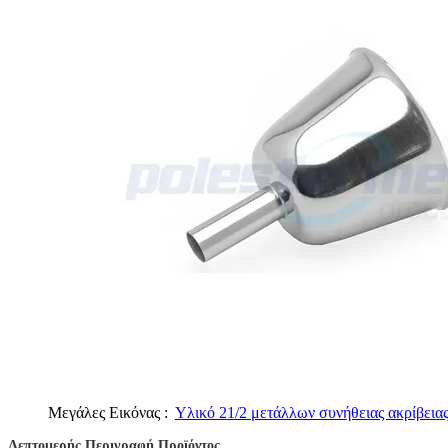
Μεγάλες Εικόνας :
Υλικό 21/2 μετάλλων συνήθειας ακρίβεια
Λεπτομερής Περιγραφή Προϊόντος