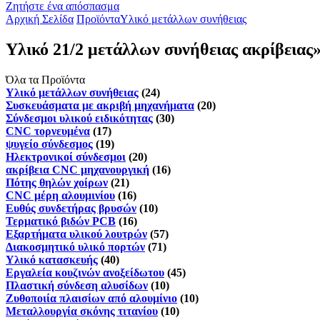
Ζητήστε ένα απόσπασμα
Αρχική Σελίδα
Προϊόντα
Υλικό μετάλλων συνήθειας
Υλικό 21/2 μετάλλων συνήθειας ακρίβειας
Όλα τα Προϊόντα
Υλικό μετάλλων συνήθειας
(24)
Συσκευάσματα με ακριβή μηχανήματα
(20)
Σύνδεσμοι υλικού ειδικότητας
(30)
CNC τορνευμένα
(17)
ψυγείο σύνδεσμος
(19)
Ηλεκτρονικοί σύνδεσμοι
(20)
ακρίβεια CNC μηχανουργική
(16)
Πότης θηλών χοίρων
(21)
CNC μέρη αλουμινίου
(16)
Ευθύς συνδετήρας βρυσών
(10)
Τερματικό βιδών PCB
(16)
Εξαρτήματα υλικού λουτρών
(57)
Διακοσμητικό υλικό πορτών
(71)
Υλικό κατασκευής
(40)
Εργαλεία κουζινών ανοξείδωτου
(45)
Πλαστική σύνδεση αλυσίδων
(10)
Ζυθοποιία πλαισίων από αλουμίνιο
(10)
Μεταλλουργία σκόνης τιτανίου
(10)