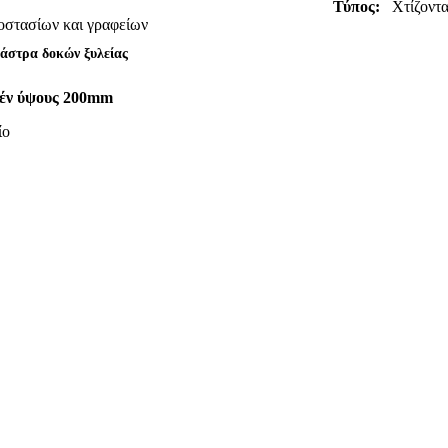
Τύπος:
Χτίζοντ
οστασίων και γραφείων
άστρα δοκών ξυλείας
τέν ύψους 200mm
ίο