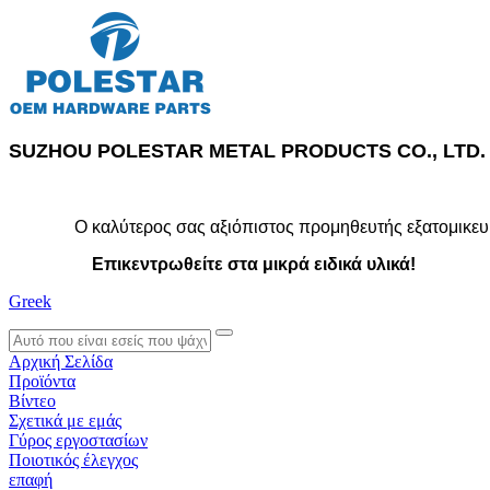
SUZHOU POLESTAR METAL PRODUCTS CO., LTD.
Ο καλύτερος σας αξιόπιστος προμηθευτής εξατομικευ
Επικεντρωθείτε στα μικρά ειδικά υλικά!
Greek
search
Αρχική Σελίδα
Προϊόντα
Βίντεο
Σχετικά με εμάς
Γύρος εργοστασίων
Ποιοτικός έλεγχος
επαφή