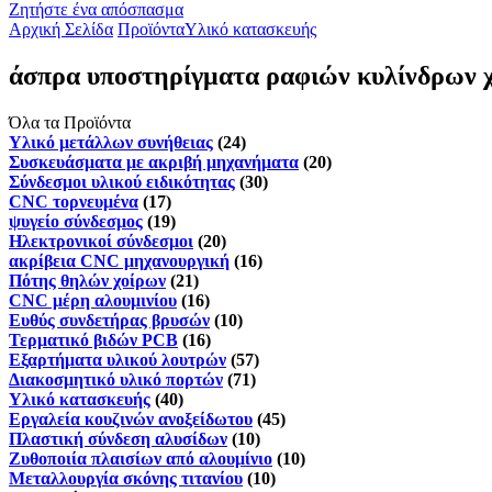
Ζητήστε ένα απόσπασμα
Αρχική Σελίδα
Προϊόντα
Υλικό κατασκευής
άσπρα υποστηρίγματα ραφιών κυλίνδρων 
Όλα τα Προϊόντα
Υλικό μετάλλων συνήθειας
(24)
Συσκευάσματα με ακριβή μηχανήματα
(20)
Σύνδεσμοι υλικού ειδικότητας
(30)
CNC τορνευμένα
(17)
ψυγείο σύνδεσμος
(19)
Ηλεκτρονικοί σύνδεσμοι
(20)
ακρίβεια CNC μηχανουργική
(16)
Πότης θηλών χοίρων
(21)
CNC μέρη αλουμινίου
(16)
Ευθύς συνδετήρας βρυσών
(10)
Τερματικό βιδών PCB
(16)
Εξαρτήματα υλικού λουτρών
(57)
Διακοσμητικό υλικό πορτών
(71)
Υλικό κατασκευής
(40)
Εργαλεία κουζινών ανοξείδωτου
(45)
Πλαστική σύνδεση αλυσίδων
(10)
Ζυθοποιία πλαισίων από αλουμίνιο
(10)
Μεταλλουργία σκόνης τιτανίου
(10)