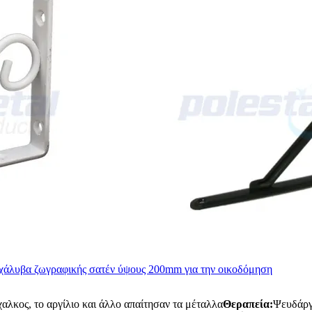
χάλυβα ζωγραφικής σατέν ύψους 200mm για την οικοδόμηση
χαλκος, το αργίλιο και άλλο απαίτησαν τα μέταλλα
Θεραπεία:
Ψευδάργ