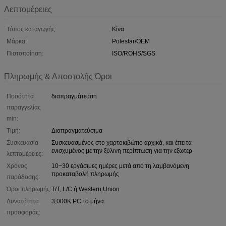
Λεπτομέρειες
Τόπος καταγωγής:
Κίνα
Μάρκα:
Polestar/OEM
Πιστοποίηση:
ISO/ROHS/SGS
Πληρωμής & Αποστολής Όροι
Ποσότητα
διαπραγμάτευση
παραγγελίας
min:
Τιμή:
Διαπραγματεύσιμα
Συσκευασία
Συσκευασμένος στο χαρτοκιβώτιο αρχικά, και έπειτα
ενισχυμένος με την ξύλινη περίπτωση για την εξωτερ
λεπτομέρειες:
Χρόνος
10~30 εργάσιμες ημέρες μετά από τη λαμβανόμενη
προκαταβολή πληρωμής
παράδοσης:
Όροι πληρωμής:
T/T, L/C ή Western Union
Δυνατότητα
3,000K PC το μήνα
προσφοράς: