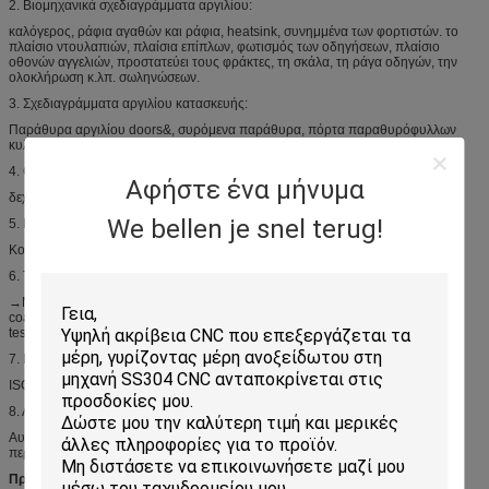
2. Βιομηχανικά σχεδιαγράμματα αργιλίου:
καλόγερος, ράφια αγαθών και ράφια, heatsink, συνημμένα των φορτιστών. το
πλαίσιο ντουλαπιών, πλαίσια επίπλων, φωτισμός των οδηγήσεων, πλαίσιο
οθονών αγγελιών, προστατεύει τους φράκτες, τη σκάλα, τη ράγα οδηγών, την
ολοκλήρωση κ.λπ. σωληνώσεων.
3. Σχεδιαγράμματα αργιλίου κατασκευής:
Παράθυρα αργιλίου doors&, συρόμενα παράθυρα, πόρτα παραθυρόφυλλων
κυλίνδρων, διαδρομή κουρτινών, κ.λπ.
4. COEM & ODM:
Αφήστε ένα μήνυμα
δεχτείτε σχέδια και τα σχέδια των πελατών τα των προϊόντων αργιλίου
We bellen je snel terug!
5. Βαθιά επεξεργασία:
Κοπή, punching, διάτρηση, τρύπημα, άλεση, κάμψη, που ενώνει στενά κ.λπ.
6. Τεχνολογική διαδικασία κατασκευής:
→Melting και casting→Homogenizing →Extrusion→Aging→Powder
coating→Pouring λάστιχο πλινθωμάτων αλουμινίου για το
test→Packing→Warehouse→Delivery insulation→Acceptance θερμότητας.
7. Πιστοποίηση:
ISO 9001 ISO 14001 RoHS
8. Αγορές πωλήσαμε:
Αυστραλία, Γερμανία, Βόρεια Αμερική, Αφρική, και ευρωπαϊκές χώρες και
περιοχή.
Προδιαγραφές: