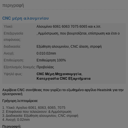
περιγραφή
CNC μέρη αλουμινίου
Υλικό:
Αλουμίνιο 6061 6063 7075 6065 και κ.λπ.
Επεξεργασία
, Αμμόστρωση, που βουρτσίζεται, επίστρωση και έτσι ο
επιφάνειας:
διαδικασία:
Εξώθηση αλουμινίου, CNC άλεση, στροφή
Ανοχή:
0.010.02mm
Επιθεώρηση:
Επιθεώρηση 100%
Εξοπλισμός δοκιμής:
Προβολέας
CNC Μέρη Μηχανουργεία
Υψηλό φως:
,
Κατεργασία CNC Εξαρτήματα
Ακρίβεια CNC συνήθειας που γυρίζει το εξωθημένο αργίλιο Heatsink για την
ηλεκτρονική
Γρήγορη λεπτομέρεια:
1. Υλικό: Αργίλιο 6061, 6063, 6065, 7075
2. Επιφάνεια που τελειώνουν: & Αμμόστρωση
3. Διαδικασία: Εξώθηση αλουμινίου, CNC στροφή
4. Ανοχή: 0.02mm
Περιγραφή: