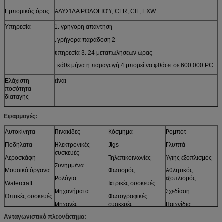
Εμπορικός όρος
ΑΛΥΣΊΔΑ ΡΟΛΟΓΙΟΎ, CFR, CIF, EXW
Υπηρεσία
1. γρήγορη απάντηση
. γρήγορα παράδοση 2
υπηρεσία 3. 24 μεταπωλήσεων ώρας
. κάθε μήνα η παραγωγή 4 μπορεί να φθάσει σε 600.000 PC
Ελάχιστη
είναι
ποσότητα
διαταγής
Εφαρμογές:
Αυτοκίνητα
Πινακίδες
Κόσμημα
Ρομπότ
Ποδήλατα
Ηλεκτρονικές
Jigs
Γλυπτά
συσκευές
Αεροσκάφη
Τηλεπικοινωνίες
Υγιής εξοπλισμός
Συνημμένα
Μουσικά όργανα
Φωτισμός
Αθλητικός
Ρολόγια
εξοπλισμός
Watercraft
Ιατρικές συσκευές
Μηχανήματα
Σχεδίαση
Οπτικές συσκευές
Φωτογραφικές
Μηχανές
συσκευές
Παιχνίδια
Αισθητήρες
Ανταγωνιστικό πλεονέκτημα:
Έπιπλα
και περισσότεροι
Πρότυπα