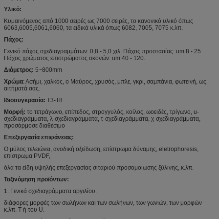
Υλικό:
Κυμαινόμενος από 1000 σειρές ως 7000 σειρές, το κανονικό υλικό όπως
6063,6005,6061,6060, τα ειδικά υλικά όπως 6082, 7005, 7075 κ.λπ.
Πάχος:
Γενικό πάχος σχεδιαγραμμάτων: 0,8 - 5,0 χιλ. Πάχος προστασίας: um 8 - 25
Πάχος χρώματος επιστρώματος σκονών: um 40 - 120.
Διάμετρος:
5~800mm
Χρώμα
: Ασήμι, χαλκός, ο Μαύρος, χρυσός, μπλε, γκρι, σαμπάνια, φωτεινή, ως
αιτήματά σας.
Ιδιοσυγκρασία:
T3-T8
Μορφή:
το τετράγωνο, επίπεδος, στρογγυλός, κοίλος, ωοειδές, τρίγωνο, u-
σχεδιαγράμματα, λ-σχεδιαγράμματα, τ-σχεδιαγράμματα, χ-σχεδιαγράμματα,
προσάρμοσε διαθέσιμο
Επεξεργασία επιφάνειας:
Ο μύλος τελειώνει, ανοδική οξείδωση, επίστρωμα δύναμης, eletrophoresis,
επίστρωμα PVDF,
όλα τα είδη υψηλής επεξεργασίας σιταριού προσομοίωσης ξύλινης, κ.λπ.
Ταξινόμηση προϊόντων:
1. Γενικά σχεδιαγράμματα αργιλίου:
διάφορες μορφές των σωλήνων και των σωλήνων, των γωνιών, των μορφών
κ.λπ. Τ ή του U.