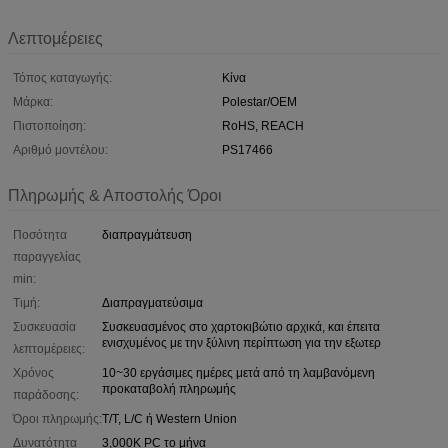
Λεπτομέρειες
Τόπος καταγωγής:
Κίνα
Μάρκα:
Polestar/OEM
Πιστοποίηση:
RoHS, REACH
Αριθμό μοντέλου:
PS17466
Πληρωμής & Αποστολής Όροι
Ποσότητα
διαπραγμάτευση
παραγγελίας
min:
Τιμή:
Διαπραγματεύσιμα
Συσκευασία
Συσκευασμένος στο χαρτοκιβώτιο αρχικά, και έπειτα
ενισχυμένος με την ξύλινη περίπτωση για την εξωτερ
λεπτομέρειες:
Χρόνος
10~30 εργάσιμες ημέρες μετά από τη λαμβανόμενη
προκαταβολή πληρωμής
παράδοσης:
Όροι πληρωμής:
T/T, L/C ή Western Union
Δυνατότητα
3,000K PC το μήνα