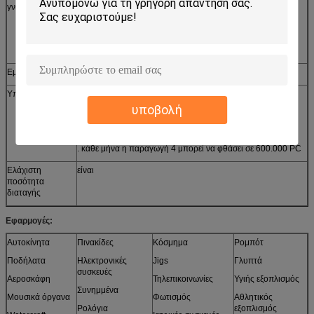
γνωρίσματα
. μικρή διαταγή 2 αποδεκτή
3. ελεύθερα δείγματα παρεχόμενα
4. υψηλά - ποιοτική ανταγωνιστική τιμή
Εμπορικός όρος
ΑΛΥΣΊΔΑ ΡΟΛΟΓΙΟΎ, CFR, CIF, EXW
Υπηρεσία
1. γρήγορη απάντηση
υποβολή
. γρήγορα παράδοση 2
υπηρεσία 3. 24 μεταπωλήσεων ώρας
. κάθε μήνα η παραγωγή 4 μπορεί να φθάσει σε 600.000 PC
Ελάχιστη
είναι
ποσότητα
διαταγής
Εφαρμογές:
Αυτοκίνητα
Πινακίδες
Κόσμημα
Ρομπότ
Ποδήλατα
Ηλεκτρονικές
Jigs
Γλυπτά
συσκευές
Αεροσκάφη
Τηλεπικοινωνίες
Υγιής εξοπλισμός
Συνημμένα
Μουσικά όργανα
Φωτισμός
Αθλητικός
Ρολόγια
εξοπλισμός