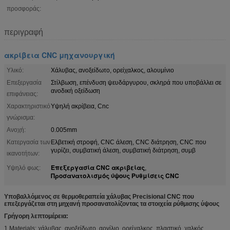
προσφοράς:
περιγραφή
ακρίβεια CNC μηχανουργική
Υλικό:
Χάλυβας, ανοξείδωτο, ορείχαλκος, αλουμίνιο
Επεξεργασία
Στίλβωση, επένδυση ψευδάργυρου, σκληρά που υποβάλλει σε
ανοδική οξείδωση
επιφάνειας:
Χαρακτηριστικό
Υψηλή ακρίβεια, Cnc
γνώρισμα:
Ανοχή:
0.005mm
Κατεργασία των
Ελβετική στροφή, CNC άλεση, CNC διάτρηση, CNC που
γυρίζει, συμβατική άλεση, συμβατική διάτρηση, συμβ
ικανοτήτων:
Επεξεργασία CNC ακριβείας
Υψηλό φως:
,
Προσανατολισμός ύψους Ρυθμίσεις CNC
Υποβαλλόμενος σε θερμοθεραπεία χάλυβας Precisional CNC που
επεξεργάζεται στη μηχανή προσανατολίζοντας τα στοιχεία ρύθμισης ύψους
Γρήγορη λεπτομέρεια:
1.Materials: χάλυβας, ανοξείδωτο, αργίλιο, ορείχαλκος, πλαστικό, χαλκός