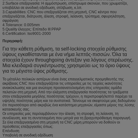
2.Surface επεξεργασία: Η αμμόστρωση, επίστρωμα σκονών, που χρωματίζει,
υποβάλλει σε ανοδική οξείδωση, στίλβωση, κ.λπ.
3.Capabilities: CNC που επεξεργάζεται στη μηχανή, CNC κέντρο που
επεξεργάζεται, διάτρυση, άλεση, στροφή, λείανση, τρύπημα, σφυρηλάτηση,
σφράγιση
4.Tolerance: 0.005mm
5.Quality έλεγχος: Επίπεδο ΙΙΙ PPAP
6.Certification: Iso9001-2000
Περιγραφή:
Για την κάθετη ρύθμιση, τα self-locking στοιχεία ρύθμισης
ύψους εγκαθίστανται με ένα νήμα λεπτός-πισσών. Όλα τα
στοιχεία έχουν throughgoing άντεξαν για λόγους στερέωσης.
Μια κλειδαριά συγκέντρωσης χρησιμεύει ως το όριο ύψους
για το μέγιστο ύψος ρύθμισης.
Το μέταλλο πολικών αστέρων είναι ένας επαγγελματικός προμηθευτής της
ακρίβειας CNC που επεξεργάζεται τις υπηρεσίες με τις ταχείες ικανότητες
ανακύκλωσης και μια ανώτερη προσανατολισμένη στις υπηρεσίες ομάδα
πελατών στη μηχανή. Από την ελάχιστη επεξεργασία ποσότητας τα τρεξίματα
στην επεξεργασία μεγάλης ποσότητας τρέχουν, η περιστροφή/λεπτό παρέχει τα
υψηλής ποιότητας μέρη και τα συστατικά. Τείνουμε να σκεφτούμε μας δεδομένου
ότι περισσότερο από ακριβώς ένα κατάστημα μηχανών, είμαστε μέρος της λύσης
κατασκευής σας.
Οι υπηρεσίες μας περιλαμβάνουν την άλεση, τη στροφή, τη λείανση, τη
συνέλευση, και τη συντεταγμένη που μετρά για τη βραχυπρόθεσμη παραγωγή.
Σε όλα επεξεργασμένα στη μηχανή τα CNC μέρη μπορούν να δοθούν οι
πρόσθετες επεξεργασίες όπως:
Επένδυση
Υποβολή σε ανοδική οξείδωση