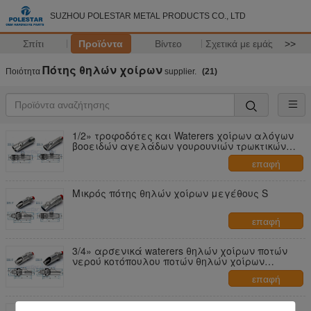
SUZHOU POLESTAR METAL PRODUCTS CO., LTD
Σπίτι
Προϊόντα
Βίντεο
Σχετικά με εμάς
>>
Πότης θηλών χοίρων
Ποιότητα
supplier.
(21)
1/2» τροφοδότες και Waterers χοίρων αλόγων
βοοειδών αγελάδων γουρουνιών τρωκτικών
ποτών θηλών ανοξείδωτου
επαφή
Μικρός πότης θηλών χοίρων μεγέθους S
επαφή
3/4» αρσενικά waterers θηλών χοίρων ποτών
νερού κοτόπουλου ποτών θηλών χοίρων
εξοπλισμού σίτισης μόσχων Λ SUS
επαφή
3/4» αρσενικός πότης θηλών χοίρων