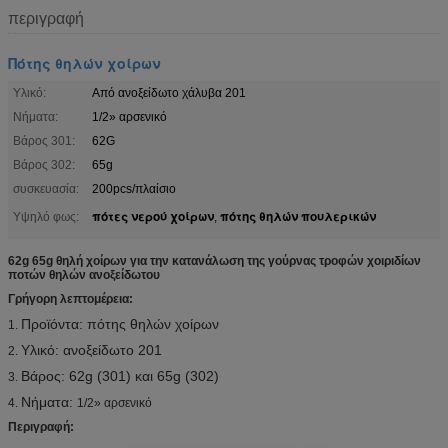
περιγραφή
Πότης θηλών χοίρων
Υλικό:
Από ανοξείδωτο χάλυβα 201
Νήματα:
1/2» αρσενικό
Βάρος 301:
62G
Βάρος 302:
65g
συσκευασία:
200pcs/πλαίσιο
πότες νερού χοίρων
πότης θηλών πουλερικών
Υψηλό φως:
,
62g 65g θηλή χοίρων για την κατανάλωση της γούρνας τροφών χοιριδίων
ποτών θηλών ανοξείδωτου
Γρήγορη λεπτομέρεια:
Προϊόντα: πότης θηλών χοίρων
1.
Υλικό: ανοξείδωτο 201
2.
Βάρος: 62g (301
) και 65g (302)
3.
Νήματα:
4.
1/2» αρσενικό
Περιγραφή: