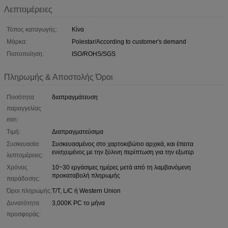
Λεπτομέρειες
Τόπος καταγωγής:
Κίνα
Μάρκα:
Polestar/According to customer's demand
Πιστοποίηση:
ISO/ROHS/SGS
Πληρωμής & Αποστολής Όροι
Ποσότητα
διαπραγμάτευση
παραγγελίας
min:
Τιμή:
Διαπραγματεύσιμα
Συσκευασία
Συσκευασμένος στο χαρτοκιβώτιο αρχικά, και έπειτα
ενισχυμένος με την ξύλινη περίπτωση για την εξωτερ
λεπτομέρειες:
Χρόνος
10~30 εργάσιμες ημέρες μετά από τη λαμβανόμενη
προκαταβολή πληρωμής
παράδοσης:
Όροι πληρωμής:
T/T, L/C ή Western Union
Δυνατότητα
3,000K PC το μήνα
προσφοράς: