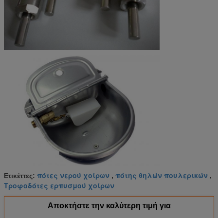
πότες νερού χοίρων
πότης θηλών πουλερικών
Ετικέττες:
,
,
Τροφοδότες ερπυσμού χοίρων
Αποκτήστε την καλύτερη τιμή για