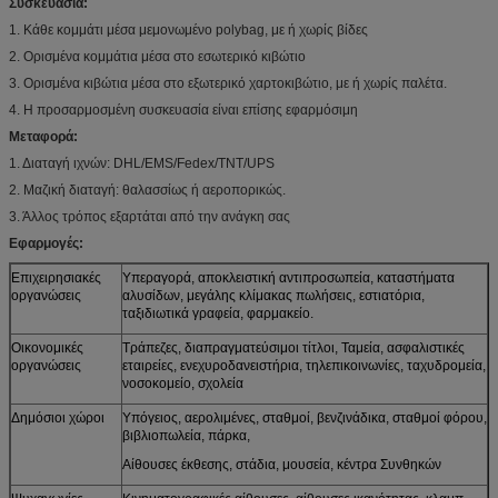
Συσκευασία:
1. Κάθε κομμάτι μέσα μεμονωμένο polybag, με ή χωρίς βίδες
2. Ορισμένα κομμάτια μέσα στο εσωτερικό κιβώτιο
3. Ορισμένα κιβώτια μέσα στο εξωτερικό χαρτοκιβώτιο, με ή χωρίς παλέτα.
4. Η προσαρμοσμένη συσκευασία είναι επίσης εφαρμόσιμη
Μεταφορά:
1. Διαταγή ιχνών: DHL/EMS/Fedex/TNT/UPS
2. Μαζική διαταγή: θαλασσίως ή αεροπορικώς.
3. Άλλος τρόπος εξαρτάται από την ανάγκη σας
Εφαρμογές:
Επιχειρησιακές
Υπεραγορά, αποκλειστική αντιπροσωπεία, καταστήματα
οργανώσεις
αλυσίδων, μεγάλης κλίμακας πωλήσεις, εστιατόρια,
ταξιδιωτικά γραφεία, φαρμακείο.
Οικονομικές
Τράπεζες, διαπραγματεύσιμοι τίτλοι, Ταμεία, ασφαλιστικές
οργανώσεις
εταιρείες, ενεχυροδανειστήρια, τηλεπικοινωνίες, ταχυδρομεία,
νοσοκομείο, σχολεία
Δημόσιοι χώροι
Υπόγειος, αερολιμένες, σταθμοί, βενζινάδικα, σταθμοί φόρου,
βιβλιοπωλεία, πάρκα,
Αίθουσες έκθεσης, στάδια, μουσεία, κέντρα Συνθηκών