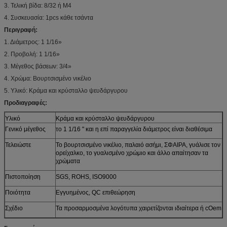
3. Τελική βίδα: 8/32 ή M4
4. Συσκευασία: 1pcs κάθε τσάντα
Περιγραφή:
1. Διάμετρος: 1 1/16»
2. Προβολή: 1 1/16»
3. Μέγεθος βάσεων: 3/4»
4. Χρώμα: Βουρτσισμένο νικέλιο
5. Υλικό: Κράμα και κρύσταλλο ψευδάργυρου
Προδιαγραφές:
Υλικό
Κράμα και κρύσταλλο ψευδάργυρου
Γενικό μέγεθος
το 1 1/16 " και η επί παραγγελία διάμετρος είναι διαθέσιμα
Τελειώστε
Το βουρτσισμένο νικέλιο, παλαιό ασήμι, ΣΦΑΙΡΑ, γυάλισε τον
ορείχαλκο, το γυαλισμένο χρώμιο και άλλο απαίτησαν τα
χρώματα
Πιστοποίηση
SGS, ROHS, ISO9000
Ποιότητα
Εγγυημένος, QC επιθεώρηση
Σχέδιο
Τα προσαρμοσμένα λογότυπα χαιρετίζονται ιδιαίτερα ή cOem