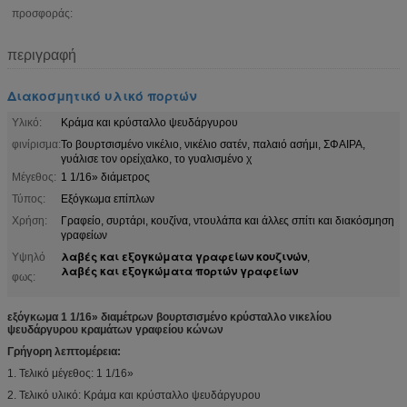
προσφοράς:
περιγραφή
Διακοσμητικό υλικό πορτών
Υλικό:
Κράμα και κρύσταλλο ψευδάργυρου
φινίρισμα:
Το βουρτσισμένο νικέλιο, νικέλιο σατέν, παλαιό ασήμι, ΣΦΑΙΡΑ,
γυάλισε τον ορείχαλκο, το γυαλισμένο χ
Μέγεθος:
1 1/16» διάμετρος
Τύπος:
Εξόγκωμα επίπλων
Χρήση:
Γραφείο, συρτάρι, κουζίνα, ντουλάπα και άλλες σπίτι και διακόσμηση
γραφείων
λαβές και εξογκώματα γραφείων κουζινών
Υψηλό
,
λαβές και εξογκώματα πορτών γραφείων
φως:
εξόγκωμα 1 1/16» διαμέτρων βουρτσισμένο κρύσταλλο νικελίου
ψευδάργυρου κραμάτων γραφείου κώνων
Γρήγορη λεπτομέρεια:
1. Τελικό μέγεθος: 1 1/16»
2. Τελικό υλικό: Κράμα και κρύσταλλο ψευδάργυρου