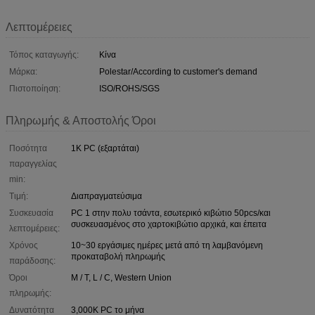
Λεπτομέρειες
Τόπος καταγωγής:
Κίνα
Μάρκα:
Polestar/According to customer's demand
Πιστοποίηση:
ISO/ROHS/SGS
Πληρωμής & Αποστολής Όροι
Ποσότητα
1K PC (εξαρτάται)
παραγγελίας
min:
Τιμή:
Διαπραγματεύσιμα
Συσκευασία
PC 1 στην πολυ τσάντα, εσωτερικό κιβώτιο 50pcs/και
συσκευασμένος στο χαρτοκιβώτιο αρχικά, και έπειτα
λεπτομέρειες:
Χρόνος
10~30 εργάσιμες ημέρες μετά από τη λαμβανόμενη
προκαταβολή πληρωμής
παράδοσης:
Όροι
Μ / Τ, L / C, Western Union
πληρωμής:
Δυνατότητα
3,000K PC το μήνα