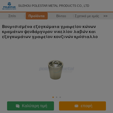
SUZHOU POLESTAR METAL PRODUCTS CO., LTD
Σπίτι
Προϊόντα
Βίντεο
Σχετικά με εμάς
>>
Βουρτσισμένα εξογκώματα γραφείου κώνων
κραμάτων ψευδάργυρου νικελίου λαβών και
εξογκωμάτων γραφείου κουζινών κρύσταλλο
Καλύτερη τιμή
επαφή