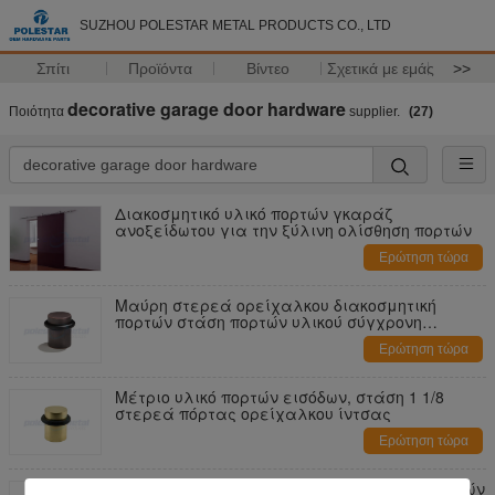
SUZHOU POLESTAR METAL PRODUCTS CO., LTD
Σπίτι
Προϊόντα
Βίντεο
Σχετικά με εμάς
>>
decorative garage door hardware
Ποιότητα
supplier.
(27)
Διακοσμητικό υλικό πορτών γκαράζ
ανοξείδωτου για την ξύλινη ολίσθηση πορτών
Ερώτηση τώρα
Μαύρη στερεά ορείχαλκου διακοσμητική
πορτών στάση πορτών υλικού σύγχρονη
επίπεδης κορυφής
Ερώτηση τώρα
Μέτριο υλικό πορτών εισόδων, στάση 1 1/8
στερεά πόρτας ορείχαλκου ίντσας
Ερώτηση τώρα
1» εσωτερικό διευθετήσιμο Drive υλικού πορτών