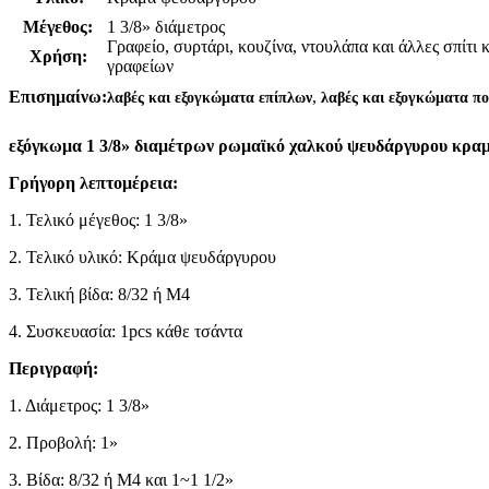
Μέγεθος:
1 3/8» διάμετρος
Γραφείο, συρτάρι, κουζίνα, ντουλάπα και άλλες σπίτι
Χρήση:
γραφείων
,
Επισημαίνω:
λαβές και εξογκώματα επίπλων
λαβές και εξογκώματα π
εξόγκωμα 1 3/8» διαμέτρων ρωμαϊκό χαλκού ψευδάργυρου κρα
Γρήγορη λεπτομέρεια:
1. Τελικό μέγεθος: 1 3/8»
2. Τελικό υλικό: Κράμα ψευδάργυρου
3. Τελική βίδα: 8/32 ή M4
4. Συσκευασία: 1pcs κάθε τσάντα
Περιγραφή:
1. Διάμετρος: 1 3/8»
2. Προβολή: 1»
3. Βίδα: 8/32 ή M4 και 1~1 1/2»