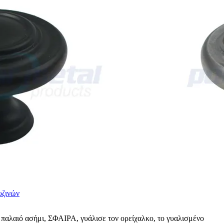
υζινών
, παλαιό ασήμι, ΣΦΑΙΡΑ, γυάλισε τον ορείχαλκο, το γυαλισμένο