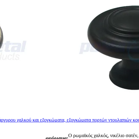
ργυρου χαλκού και εξογκώματα, εξογκώματα πορτών ντουλαπιών κο
Ο ρωμαϊκός χαλκός, νικέλιο σατέν
φινίρισμα: