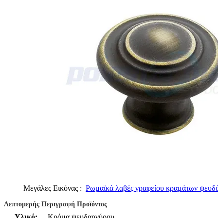
Μεγάλες Εικόνας :
Ρωμαϊκά λαβές γραφείου κραμάτων ψευδά
Λεπτομερής Περιγραφή Προϊόντος
Υλικό:
Κράμα ψευδαργύρου