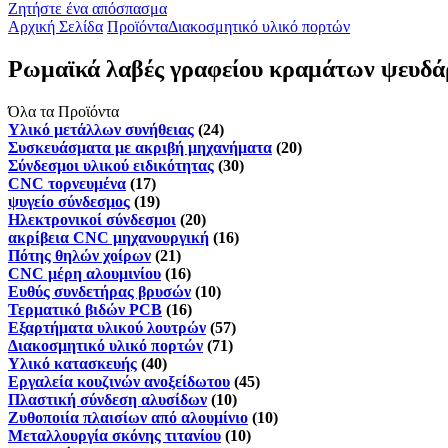
Ζητήστε ένα απόσπασμα
Αρχική Σελίδα
Προϊόντα
Διακοσμητικό υλικό πορτών
Ρωμαϊκά λαβές γραφείου κραμάτων ψευδάρ
Όλα τα Προϊόντα
Υλικό μετάλλων συνήθειας
(24)
Συσκευάσματα με ακριβή μηχανήματα
(20)
Σύνδεσμοι υλικού ειδικότητας
(30)
CNC τορνευμένα
(17)
ψυγείο σύνδεσμος
(19)
Ηλεκτρονικοί σύνδεσμοι
(20)
ακρίβεια CNC μηχανουργική
(16)
Πότης θηλών χοίρων
(21)
CNC μέρη αλουμινίου
(16)
Ευθύς συνδετήρας βρυσών
(10)
Τερματικό βιδών PCB
(16)
Εξαρτήματα υλικού λουτρών
(57)
Διακοσμητικό υλικό πορτών
(71)
Υλικό κατασκευής
(40)
Εργαλεία κουζινών ανοξείδωτου
(45)
Πλαστική σύνδεση αλυσίδων
(10)
Ζυθοποιία πλαισίων από αλουμίνιο
(10)
Μεταλλουργία σκόνης τιτανίου
(10)