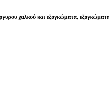
γυρου χαλκού και εξογκώματα, εξογκώματα