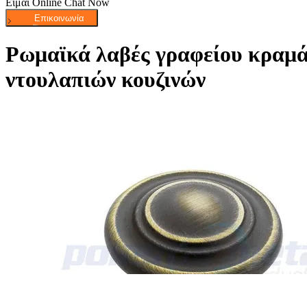
Είμαι Online Chat Now
Ρωμαϊκά λαβές γραφείου κραμά
ντουλαπιών κουζινών