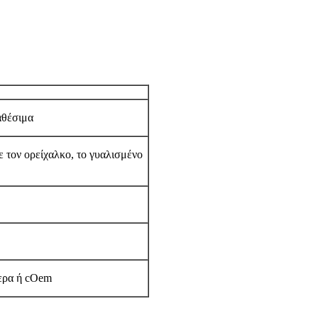
ιαθέσιμα
ε τον ορείχαλκο, το γυαλισμένο
τερα ή cOem