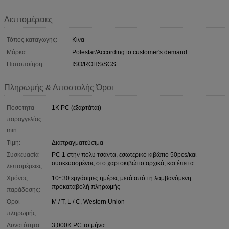
Λεπτομέρειες
Τόπος καταγωγής:
Κίνα
Μάρκα:
Polestar/According to customer's demand
Πιστοποίηση:
ISO/ROHS/SGS
Πληρωμής & Αποστολής Όροι
Ποσότητα
1K PC (εξαρτάται)
παραγγελίας
min:
Τιμή:
Διαπραγματεύσιμα
Συσκευασία
PC 1 στην πολυ τσάντα, εσωτερικό κιβώτιο 50pcs/και
συσκευασμένος στο χαρτοκιβώτιο αρχικά, και έπειτα
λεπτομέρειες:
Χρόνος
10~30 εργάσιμες ημέρες μετά από τη λαμβανόμενη
προκαταβολή πληρωμής
παράδοσης:
Όροι
Μ / Τ, L / C, Western Union
πληρωμής:
Δυνατότητα
3,000K PC το μήνα