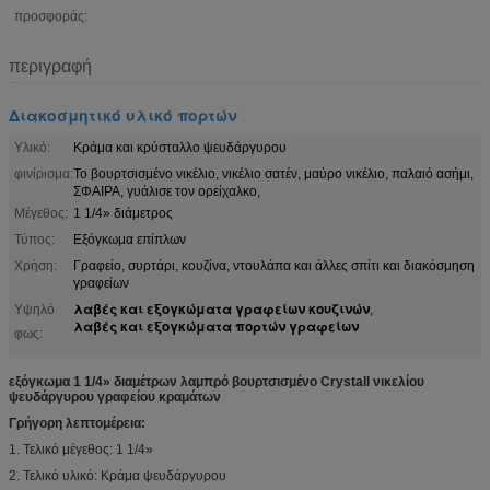
προσφοράς:
περιγραφή
Διακοσμητικό υλικό πορτών
Υλικό:
Κράμα και κρύσταλλο ψευδάργυρου
φινίρισμα:
Το βουρτσισμένο νικέλιο, νικέλιο σατέν, μαύρο νικέλιο, παλαιό ασήμι,
ΣΦΑΙΡΑ, γυάλισε τον ορείχαλκο,
Μέγεθος:
1 1/4» διάμετρος
Τύπος:
Εξόγκωμα επίπλων
Χρήση:
Γραφείο, συρτάρι, κουζίνα, ντουλάπα και άλλες σπίτι και διακόσμηση
γραφείων
λαβές και εξογκώματα γραφείων κουζινών
Υψηλό
,
λαβές και εξογκώματα πορτών γραφείων
φως:
εξόγκωμα 1 1/4» διαμέτρων λαμπρό βουρτσισμένο Crystall νικελίου
ψευδάργυρου γραφείου κραμάτων
Γρήγορη λεπτομέρεια:
1. Τελικό μέγεθος: 1 1/4»
2. Τελικό υλικό: Κράμα ψευδάργυρου