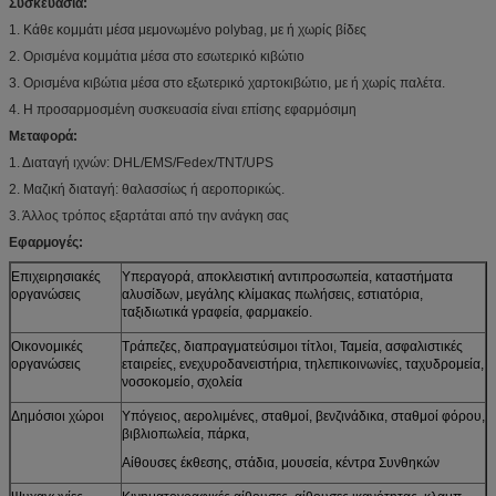
Συσκευασία:
1. Κάθε κομμάτι μέσα μεμονωμένο polybag, με ή χωρίς βίδες
2. Ορισμένα κομμάτια μέσα στο εσωτερικό κιβώτιο
3. Ορισμένα κιβώτια μέσα στο εξωτερικό χαρτοκιβώτιο, με ή χωρίς παλέτα.
4. Η προσαρμοσμένη συσκευασία είναι επίσης εφαρμόσιμη
Μεταφορά:
1. Διαταγή ιχνών: DHL/EMS/Fedex/TNT/UPS
2. Μαζική διαταγή: θαλασσίως ή αεροπορικώς.
3. Άλλος τρόπος εξαρτάται από την ανάγκη σας
Εφαρμογές:
Επιχειρησιακές
Υπεραγορά, αποκλειστική αντιπροσωπεία, καταστήματα
οργανώσεις
αλυσίδων, μεγάλης κλίμακας πωλήσεις, εστιατόρια,
ταξιδιωτικά γραφεία, φαρμακείο.
Οικονομικές
Τράπεζες, διαπραγματεύσιμοι τίτλοι, Ταμεία, ασφαλιστικές
οργανώσεις
εταιρείες, ενεχυροδανειστήρια, τηλεπικοινωνίες, ταχυδρομεία,
νοσοκομείο, σχολεία
Δημόσιοι χώροι
Υπόγειος, αερολιμένες, σταθμοί, βενζινάδικα, σταθμοί φόρου,
βιβλιοπωλεία, πάρκα,
Αίθουσες έκθεσης, στάδια, μουσεία, κέντρα Συνθηκών