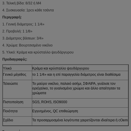
3. Τελική βίδα: 8/32 ή M4
4. Συσκευασία: 1pcs κάθε τσάντα
Περιγραφή:
1. Γενική διάμετρος: 1 1/4»
2. Προβολή: 1 1/8»
3. Διάμετρος βάσεων: 3/4»
4. Χρώμα: Βουρτσισμένο νικέλιο
5. Υλικό: Κράμα και κρύσταλλο ψευδάργυρου
Προδιαγραφές:
Υλικό
Κράμα και κρύσταλλο ψευδάργυρου
Γενικό μέγεθος
το 1 1/4» και η επί παραγγελία διάμετρος είναι διαθέσιμα
Τελειώστε
Το μαύρο νικέλιο, παλαιό ασήμι, ΣΦΑΙΡΑ, γυάλισε τον
ορείχαλκο, το γυαλισμένο χρώμιο και άλλο απαίτησαν τα
χρώματα
Πιστοποίηση
SGS, ROHS, ISO9000
Ποιότητα
Εγγυημένος, QC επιθεώρηση
Σχέδιο
Τα προσαρμοσμένα λογότυπα χαιρετίζονται ιδιαίτερα ή cOem