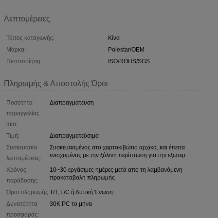
Λεπτομέρειες
Τόπος καταγωγής:
Κίνα
Μάρκα:
Polestar/OEM
Πιστοποίηση:
ISO/ROHS/SGS
Πληρωμής & Αποστολής Όροι
Ποσότητα
Διαπραγμάτευση
παραγγελίας
min:
Τιμή:
Διαπραγματεύσιμα
Συσκευασία
Συσκευασμένος στο χαρτοκιβώτιο αρχικά, και έπειτα
ενισχυμένος με την ξύλινη περίπτωση για την εξωτερ
λεπτομέρειες:
Χρόνος
10~30 εργάσιμες ημέρες μετά από τη λαμβανόμενη
προκαταβολή πληρωμής
παράδοσης:
Όροι πληρωμής:
T/T, L/C ή Δυτική Ένωση
Δυνατότητα
30K PC το μήνα
προσφοράς: