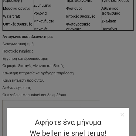
Αεροσκάφη
Τηλεπικοινωνίες
Υγιής εξοπλισμός
Συνημμένα
Μουσικά όργανα
Φωτισμός
Αθλητικός
Ρολόγια
εξοπλισμός
Watercraft
Ιατρικές συσκευές
Μηχανήματα
Σχεδίαση
Οπτικές συσκευές
Φωτογραφικές
Μηχανές
συσκευές
Παιχνίδια
Αισθητήρες
Ανταγωνιστικό πλεονέκτημα:
Έπιπλα
και περισσότεροι
Πρότυπα
Ανταγωνιστική τιμή
Ποιοτικές εγκρίσεις
Εγγύηση και εξουσιοδότηση
Οι μικρές διαταγές γίνονται αποδεκτές
Καλύτερη υπηρεσία και γρήγορη παράδοση
Καλή εκτέλεση προϊόντων
Διεθνείς εγκρίσεις
Οι πλούσιοι Manuafacturer δοκιμάζουν
Αφήστε ένα μήνυμα
We bellen je snel terug!