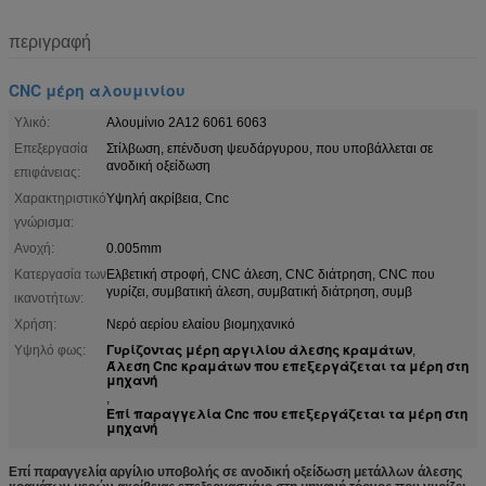
περιγραφή
CNC μέρη αλουμινίου
Υλικό:
Αλουμίνιο 2A12 6061 6063
Επεξεργασία
Στίλβωση, επένδυση ψευδάργυρου, που υποβάλλεται σε
ανοδική οξείδωση
επιφάνειας:
Χαρακτηριστικό
Υψηλή ακρίβεια, Cnc
γνώρισμα:
Ανοχή:
0.005mm
Κατεργασία των
Ελβετική στροφή, CNC άλεση, CNC διάτρηση, CNC που
γυρίζει, συμβατική άλεση, συμβατική διάτρηση, συμβ
ικανοτήτων:
Χρήση:
Νερό αερίου ελαίου βιομηχανικό
Γυρίζοντας μέρη αργιλίου άλεσης κραμάτων
Υψηλό φως:
,
Άλεση Cnc κραμάτων που επεξεργάζεται τα μέρη στη
μηχανή
,
Επί παραγγελία Cnc που επεξεργάζεται τα μέρη στη
μηχανή
Επί παραγγελία αργίλιο υποβολής σε ανοδική οξείδωση μετάλλων άλεσης