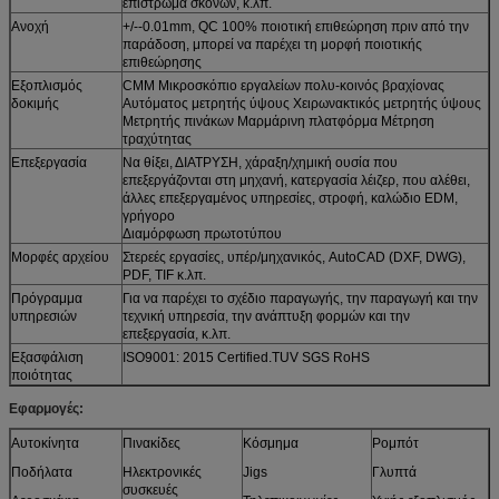
επίστρωμα σκονών, κ.λπ.
Ανοχή
+/--0.01mm, QC 100% ποιοτική επιθεώρηση πριν από την
παράδοση, μπορεί να παρέχει τη μορφή ποιοτικής
επιθεώρησης
Εξοπλισμός
CMM Μικροσκόπιο εργαλείων πολυ-κοινός βραχίονας
δοκιμής
Αυτόματος μετρητής ύψους Χειρωνακτικός μετρητής ύψους
Μετρητής πινάκων Μαρμάρινη πλατφόρμα Μέτρηση
τραχύτητας
Επεξεργασία
Να θίξει, ΔΙΑΤΡΥΣΗ, χάραξη/χημική ουσία που
επεξεργάζονται στη μηχανή, κατεργασία λέιζερ, που αλέθει,
άλλες επεξεργαμένος υπηρεσίες, στροφή, καλώδιο EDM,
γρήγορο
Διαμόρφωση πρωτοτύπου
Μορφές αρχείου
Στερεές εργασίες, υπέρ/μηχανικός, AutoCAD (DXF, DWG),
PDF, TIF κ.λπ.
Πρόγραμμα
Για να παρέχει το σχέδιο παραγωγής, την παραγωγή και την
υπηρεσιών
τεχνική υπηρεσία, την ανάπτυξη φορμών και την
επεξεργασία, κ.λπ.
Εξασφάλιση
ISO9001: 2015 Certified.TUV SGS RoHS
ποιότητας
Εφαρμογές:
Αυτοκίνητα
Πινακίδες
Κόσμημα
Ρομπότ
Ποδήλατα
Ηλεκτρονικές
Jigs
Γλυπτά
συσκευές