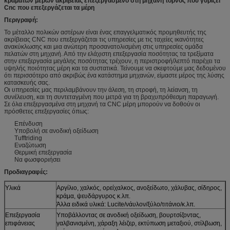
κραμάτων μερών ακρίβειας επεξεργασμένο στη μηχανή τόρνος που γυρίζει
Cnc που επεξεργάζεται τα μέρη
Περιγραφή:
Το μέταλλο πολικών αστέρων είναι ένας επαγγελματικός προμηθευτής της
ακρίβειας CNC που επεξεργάζεται τις υπηρεσίες με τις ταχείες ικανότητες
ανακύκλωσης και μια ανώτερη προσανατολισμένη στις υπηρεσίες ομάδα
πελατών στη μηχανή. Από την ελάχιστη επεξεργασία ποσότητας τα τρεξίματα
στην επεξεργασία μεγάλης ποσότητας τρέχουν, η περιστροφή/λεπτό παρέχει τα
υψηλής ποιότητας μέρη και τα συστατικά. Τείνουμε να σκεφτούμε μας δεδομένου
ότι περισσότερο από ακριβώς ένα κατάστημα μηχανών, είμαστε μέρος της λύσης
κατασκευής σας.
Οι υπηρεσίες μας περιλαμβάνουν την άλεση, τη στροφή, τη λείανση, τη
συνέλευση, και τη συντεταγμένη που μετρά για τη βραχυπρόθεσμη παραγωγή.
Σε όλα επεξεργασμένα στη μηχανή τα CNC μέρη μπορούν να δοθούν οι
πρόσθετες επεξεργασίες όπως:
Επένδυση
Υποβολή σε ανοδική οξείδωση
Tufftriding
Εναζώτωση
Θερμική επεξεργασία
Να φωσφοριήσει
Προδιαγραφές:
Υλικά
Αργίλιο, χαλκός, ορείχαλκος, ανοξείδωτο, χάλυβας, σίδηρος,
κράμα, ψευδάργυρος κ.λπ.
Άλλα ειδικά υλικά: Lucite/νάυλον/ξύλο/τιτάνιο/κ.λπ.
Επεξεργασία
Υποβάλλοντας σε ανοδική οξείδωση, βουρτσίζοντας,
επιφάνειας
γαλβανισμένη, χάραξη λέιζερ, εκτύπωση μεταξιού, στίλβωση,