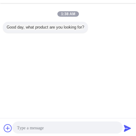
Ερώτηση τώρα
Οι σύγχρονα λαβές γραφείου κώνων και τα
1:38 AM
εξογκώματα/τα εξογκώματα γραφείου
νικελίου σατέν και τραβούν
Ερώτηση τώρα
Good day, what product are you looking for?
1 / 4
Γλώσσα αλλαγής
Greek
Σπίτι
|
Σχετικά με εμάς
|
Επικοινωνήστε μαζί μας
|
Sitemap
|
Privacy Policy
Άποψη υπολογιστών γραφείου
Copyright © 2015 - 2025 SUZHOU POLESTAR METAL PRODUCTS CO., LTD.
All rights reserved.
συζήτηση
Ζητήστε ένα