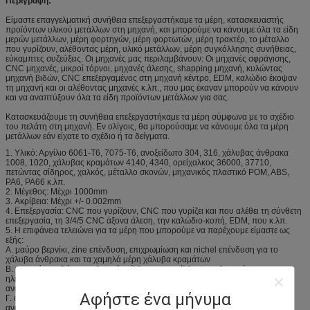
Περιγραφή:
Είμαστε επαγγελματική συνήθεια επεξεργαστήκαμε τα μέρη, κατασκευαστής
προϊόντων υλικού μετάλλων στη μηχανή, και μπορούμε να κάνουμε όλα τα είδη
μερών μετάλλων, μέρη φορτηγών, μέρη φορτωτών, μέρη τρακτέρ, το μέταλλο
που γυρίζουν, αλέθοντας μέρη, υλικό μετάλλων, μέρη συγκόλλησης συνήθειας,
εύκαμπτες συζεύξεις. Οι μηχανές μας περιλαμβάνουν: Οι μηχανές σφράγισης,
CNC μηχανές, μικροί τόρνοι, μηχανές άλεσης, shapping μηχανή, κυλώντας
μηχανή βιδών, CNC επεξεργαμένος στη μηχανή κέντρο, EDM, καλώδιο έκοψαν
τη μηχανή και οι αλέθοντας μηχανές κ.λπ., που μας έκαναν μπορούν να κάνουν
και να αναπτύξουν όλα τα είδη προϊόντων μετάλλων για σας.
Κατασκευάζουμε τη συνήθεια επεξεργαστήκαμε τα μέρη σύμφωνα με το σχέδιο
του πελάτη στη μηχανή. Εν ολίγοις, θα μπορούσαμε να κάνουμε όλα τα μέρη
μετάλλων εάν είχατε το σχέδιο ή τα δείγματα.
1. Υλικό: Αργίλιο 6061-T6, 7075-T6, ανοξείδωτο 304, 316, χάλυβας άνθρακα
1008, 1020, χάλυβας κραμάτων 4140, 4340, ορείχαλκος 36000, 37710,
πετώντας σίδηρος, χαλκός, μέταλλο σκονών, μηχανικός πλαστικό POM, ABS,
PA6, PA66 κ.λπ.
2. Μέγεθος: Μέχρι 1000mm
3. Ακρίβεια: Μέχρι +/- 0.002mm
4. Επεξεργασία: CNC που γυρίζουν, CNC που γυρίζει και που αλέθει τη σύνθετη
επεξεργασία, τη 3/4/5 CNC άξονα άλεση, την καλώδιο-κοπή, EDM, που κ.λπ.
5. Η επιφάνεια τελειώνει για τα μέρη που μπορούμε να παρέχουμε είμαστε ως
εξής:
Α. μαύρο βερνίκι, zine επένδυση, επιχρωμίωση και nichel επένδυση για το
χάλυβα άνθρακα και τα χαμηλά μέρη χάλυβα κραμάτων
Β. που πέφτει, δώστε τη θαμπή στίλβωση, τη στίλβωση καθρεφτών,
ηλεκτρολυτικές στίλβωση και επεξεργασία παθητικότητας για τα μέρη
ανοξείδωτου
Αφήστε ένα μήνυμα
Γ. αμμόστρωση (συμπεριλαμβανομένης της ανατίναξης χαντρών γυαλιού, της
ανατίναξης κορούνδιο-άμμου και της χαλαζίας-άμμου που ανατινάζουν),