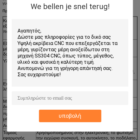
γυαλίζοντας και υποβάλλοντας σε ανοδική οξείδωση για τα μέρη αργιλίου.
We bellen je snel terug!
Προδιαγραφές:
Κύριος
CNC μηχανή στροφής και άλεσης, αυτόματη
εξοπλισμός
μηχανή τόρνου, κυλώντας μηχανή νημάτων,
παραγωγής
μηχανή διατρήσεων, που τρυπούν τη μηχανή,
κ.λπ.
Εξοπλισμός
Προβολέας, concentricity ελεγκτής, ελεγκτής
μέτρησης &
σκληρότητας, ελεγκτής τραχύτητας, torsion
δοκιμής
ελεγκτής, εκτατός ελεγκτής δύναμης, κ.λπ.
Υλικά διαθέσιμα
Ανοξείδωτο (303.304, 316 κ.λπ.), ορείχαλκος
(C3602, C3604, αμόλυβδα, κ.λπ.), αργίλιο
(6061.6063 κ.λπ.), πλαστικό χάλυβα (12L15, 20#,
45# κ.λπ.), POM κ.λπ.
Επεξεργασία
Όλο το είδος χρώματος, ψευδάργυρου που
λήξης
καλύπτονται, νικέλινου, κασσίτερου που
καλύπτονται, χρωμίου, αρχικού, κ.λπ.
Μέγεθος
Από 0.5mm σε 500mm
διαμέτρων
προσαρμοσμένο
Προσαρμοσμένο μέγεθος, σύμφωνα με το
υποβολή
μέγεθος
προσφερθε'ν σχέδιο, cOem
Ανοχή
+/--0.005mm
Τομέας
Χρησιμοποιημένος στην ηλεκτρονική, το φωτισμό,
εφαρμογής
την εγχώρια συσκευή, το αυτοκίνητο, το ποδήλατο,