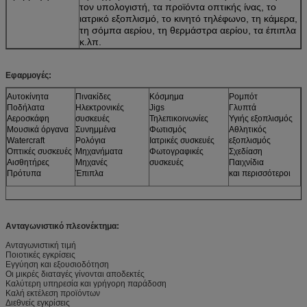
τον υπολογιστή, τα προϊόντα οπτικής ίνας, το
ιατρικό εξοπλισμό, το κινητό τηλέφωνο, τη κάμερα,
τη σόμπα αερίου, τη θερμάστρα αερίου, τα έπιπλα
κ.λπ.
Εφαρμογές:
Αυτοκίνητα
Πινακίδες
Κόσμημα
Ρομπότ
Ποδήλατα
Ηλεκτρονικές
Jigs
Γλυπτά
Αεροσκάφη
συσκευές
Τηλεπικοινωνίες
Υγιής εξοπλισμός
Μουσικά όργανα
Συνημμένα
Φωτισμός
Αθλητικός
Watercraft
Ρολόγια
Ιατρικές συσκευές
εξοπλισμός
Οπτικές συσκευές
Μηχανήματα
Φωτογραφικές
Σχεδίαση
Αισθητήρες
Μηχανές
συσκευές
Παιχνίδια
Πρότυπα
Έπιπλα
και περισσότεροι
Ανταγωνιστικό πλεονέκτημα:
Ανταγωνιστική τιμή
Ποιοτικές εγκρίσεις
Εγγύηση και εξουσιοδότηση
Οι μικρές διαταγές γίνονται αποδεκτές
Καλύτερη υπηρεσία και γρήγορη παράδοση
Καλή εκτέλεση προϊόντων
Διεθνείς εγκρίσεις