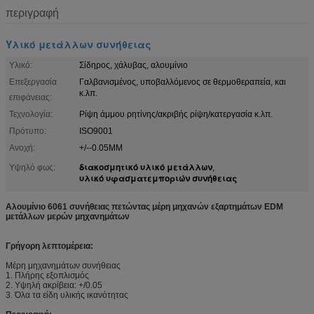
περιγραφή
Υλικό μετάλλων συνήθειας
Υλικό:
Σίδηρος, χάλυβας, αλουμίνιο
Επεξεργασία
Γαλβανισμένος, υποβαλλόμενος σε θερμοθεραπεία, και
κ.λπ.
επιφάνειας:
Τεχνολογία:
Ρίψη άμμου ρητίνης/ακριβής ρίψη/κατεργασία κ.λπ.
Πρότυπο:
ISO9001
Ανοχή:
+/--0.05MM
διακοσμητικό υλικό μετάλλων
Υψηλό φως:
,
υλικό υφασματεμποριών συνήθειας
Αλουμίνιο 6061 συνήθειας πετώντας μέρη μηχανών εξαρτημάτων EDM
μετάλλων μερών μηχανημάτων
Γρήγορη λεπτομέρεια:
Μέρη μηχανημάτων συνήθειας
1. Πλήρης εξοπλισμός
2. Υψηλή ακρίβεια: +/0.05
3. Όλα τα είδη υλικής ικανότητας