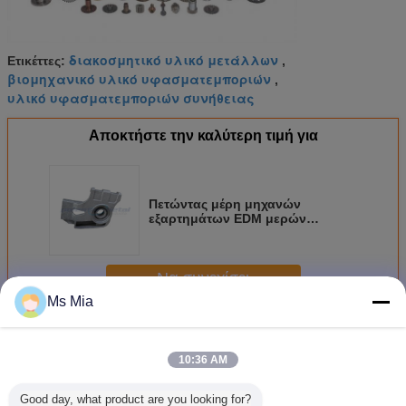
διακοσμητικό υλικό μετάλλων
Ετικέττες:
,
βιομηχανικό υλικό υφασματεμποριών
,
υλικό υφασματεμποριών συνήθειας
Αποκτήστε την καλύτερη τιμή για
Πετώντας μέρη μηχανών
εξαρτημάτων EDM μερών
μηχανημάτων αλουμινίου cOem
6061/μέταλλο
Να συνεχίσει
Ms Mia
Υλικό μετάλλων συνήθειας
Περισσότεροι
10:36 AM
Good day, what product are you looking for?