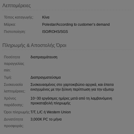
Λεπτομέρειες
Τόπος καταγωγής:
Κίνα
Μάρκα:
Polestar/According to customer’s demand
Πιστοποίηση:
ISO/ROHS/SGS
Πληρωμής & Αποστολής Όροι
Ποσότητα
διαπραγμάτευση
παραγγελίας
min:
Τιμή:
Διαπραγματεύσιμα
Συσκευασία
Συσκευασμένος στο χαρτοκιβώτιο αρχικά, και έπειτα
ενισχυμένος με την ξύλινη περίπτωση για την εξωτερ
λεπτομέρειες:
Χρόνος
10~30 εργάσιμες ημέρες μετά από τη λαμβανόμενη
προκαταβολή πληρωμής
παράδοσης:
Όροι πληρωμής:
T/T, L/C ή Western Union
Δυνατότητα
3,000K PC το μήνα
προσφοράς: