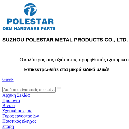
SUZHOU POLESTAR METAL PRODUCTS CO., LTD.
Ο καλύτερος σας αξιόπιστος προμηθευτής εξατομικευ
Επικεντρωθείτε στα μικρά ειδικά υλικά!
Greek
search
Αρχική Σελίδα
Προϊόντα
Βίντεο
Σχετικά με εμάς
Γύρος εργοστασίων
Ποιοτικός έλεγχος
επαφή