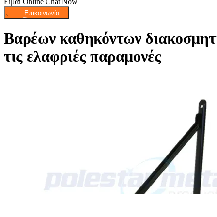
Είμαι Online Chat Now
Βαρέων καθηκόντων διακοσμητι
τις ελαφριές παραμονές