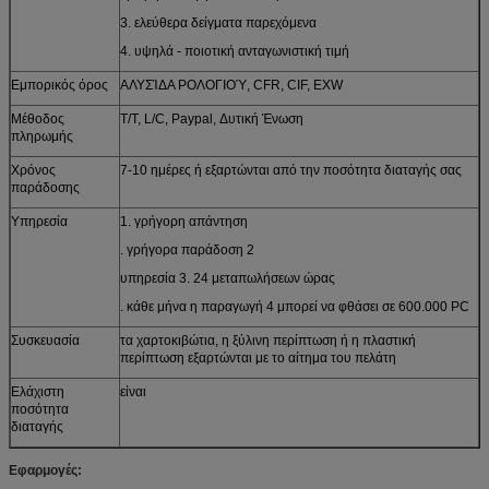
3. ελεύθερα δείγματα παρεχόμενα
4. υψηλά - ποιοτική ανταγωνιστική τιμή
Εμπορικός όρος
ΑΛΥΣΊΔΑ ΡΟΛΟΓΙΟΎ, CFR, CIF, EXW
Μέθοδος
T/T, L/C, Paypal, Δυτική Ένωση
πληρωμής
Χρόνος
7-10 ημέρες ή εξαρτώνται από την ποσότητα διαταγής σας
παράδοσης
Υπηρεσία
1. γρήγορη απάντηση
. γρήγορα παράδοση 2
υπηρεσία 3. 24 μεταπωλήσεων ώρας
. κάθε μήνα η παραγωγή 4 μπορεί να φθάσει σε 600.000 PC
Συσκευασία
τα χαρτοκιβώτια, η ξύλινη περίπτωση ή η πλαστική
περίπτωση εξαρτώνται με το αίτημα του πελάτη
Ελάχιστη
είναι
ποσότητα
διαταγής
Εφαρμογές: