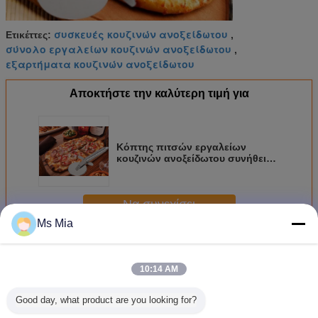
συσκευές κουζινών ανοξείδωτου
Ετικέττες:
,
σύνολο εργαλείων κουζινών ανοξείδωτου
,
εξαρτήματα κουζινών ανοξείδωτου
Αποκτήστε την καλύτερη τιμή για
Κόπτης πιτσών εργαλείων
κουζινών ανοξείδωτου συνήθειας
SS304 με την ξύλινη λαβή PP
Να συνεχίσει
Ms Mia
Εργαλεία κουζινών ανοξείδωτου
Περισσότεροι
10:14 AM
Good day, what product are you looking for?