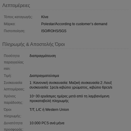
Λεπτομέρειες
Τόπος καταγωγής:
Κίνα
Μάρκα:
Polestar/According to customer’s demand
Πιστοποίηση:
ISO/ROHS/SGS
Πληρωμής & Αποστολής Όροι
Ποσότητα
διαπραγμάτευση
παραγγελίας
min:
Τιμή:
Διαπραγματεύσιμα
Συσκευασία
1: Κανονική συσκευασία: Μαζική συσκευασία 2: Λουξ
συσκευασία: 1pc/a κιβώτιο χρώματος, κιβώτιο 6pcs/s
λεπτομέρειες:
Χρόνος
10~30 εργάσιμες ημέρες μετά από τη λαμβανόμενη
προκαταβολή πληρωμής
παράδοσης:
Όροι
T/T, L/C ή Western Union
πληρωμής:
Δυνατότητα
10.000 PCS ανά μήνα
προσφοράς: