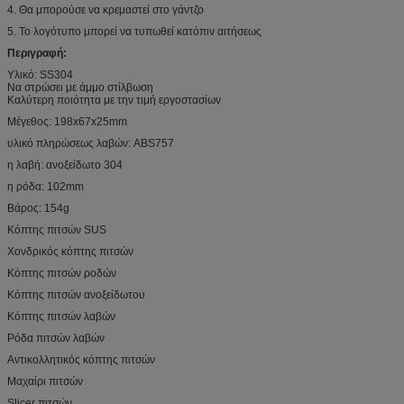
4. Θα μπορούσε να κρεμαστεί στο γάντζο
5. Το λογότυπο μπορεί να τυπωθεί κατόπιν αιτήσεως
Περιγραφή:
Υλικό: SS304
Να στρώσει με άμμο στίλβωση
Καλύτερη ποιότητα με την τιμή εργοστασίων
Μέγεθος: 198x67x25mm
υλικό πληρώσεως λαβών: ABS757
η λαβή: ανοξείδωτο 304
η ρόδα: 102mm
Βάρος: 154g
Κόπτης πιτσών SUS
Χονδρικός κόπτης πιτσών
Κόπτης πιτσών ροδών
Κόπτης πιτσών ανοξείδωτου
Κόπτης πιτσών λαβών
Ρόδα πιτσών λαβών
Αντικολλητικός κόπτης πιτσών
Μαχαίρι πιτσών
Slicer πιτσών