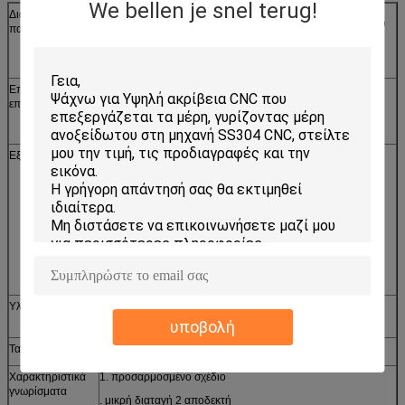
We bellen je snel terug!
Διαδικασία
κοπή λέιζερ/γραμμών, σφράγιση, CNC punching, CNC που
παραγωγής
κάμπτει, ένωση, που συγκεντρώνει,
ρίψη, σφυρηλάτηση, κ.λπ.
Επεξεργασία
Ασήμι, ψευδάργυρος, νικέλιο, κασσίτερος, επιχρωμίωση,
επιφάνειας
επίστρωμα σκονών, καυτός γαλβανισμένος, που γυαλίζει,
βουρτσίζοντας κ.λπ.
Εξοπλισμοί
1. μηχανή σφράγισης, υδραυλική πιέζοντας μηχανή
πετρελαίου, μηχανή καρφώματος, ένωση
μηχανή
2. CNC άλεση και στροφή, λείανση, περιτύλιξη, ακόνισμα,
περιτύλιξη, να θίξει και άλλο
δευτεροβάθμια μηχανή, τόρνος μετρητών
3. Γραμμή-τέμνουσα μηχανή, τέμνουσα μηχανή λέιζερ
Υλικό διαθέσιμο
ανοξείδωτο, αργίλιο, χαλκός, ορείχαλκος, ψευδάργυρος,
χαλκός, χάλυβας άνθρακα κ.λπ.
υποβολή
Τα πιστοποιητικά
SGS, CE, ROHS, ISO9001-2008
Χαρακτηριστικά
1. προσαρμοσμένο σχέδιο
γνωρίσματα
. μικρή διαταγή 2 αποδεκτή