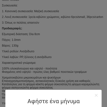
Συσκευασία:
1. Κανονική συσκευασία: Μαζική συσκευασία
2. Λουξ συσκευασία: 1pc/a κιβώτιο χρώματος, κιβώτιο 6pcs/small, 36pcs/carton
3. Όπως οι πελάτες απαιτούν
Προδιαγραφές:
Εξωτερική διάσταση: Dia 8cm
Πάχος: 1.0mm
Βάρος: 130g
Υλικό ροδών: Ανοξείδωτο
Υλικό λαβών: PP, ξύλινος ή ανοξείδωτο
Χαρακτηριστικό γνώρισμα:
100% ολοκαίνουργιο και υψηλό - ποιότητα
Φιαγμένος από υψηλό - πρώτες ύλες βαθμού ποιοτικών τροφίμων
Χρηματοκιβώτιο μικροκυμάτων και ψυκτήρων
Επαναχρησιμοποιήσιμος, αντικολλητικός Εύκολη χρήση και καθαρός
Κατάλληλος για τη φόρμα κέικ/τη φόρμα σοκολάτας/τη φόρμα καραμελών/τη
φόρμα σαπουνιών/τη φόρμα σοκολάτας
Θερμοκρασία: -40F σε +446F (- 40c σε +230c)
Όχι πολλές πετρέλαια και ιδιαίτερη μυρωδιά της φόρμας
Μη εύκολος στην παραμόρφωση και τη μακριά ζωή υπηρεσιών
Αφήστε ένα μήνυμα
Υπηρεσία cOem: