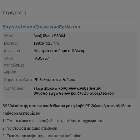
περιγραφή
Εργαλεία κουζινών ανοξείδωτου
Υλικό:
Ανοξείδωτο SS304
Μέγεθος:
198x67x25mm
φινίρισμα:
Να στρώσει με άμμο στίλβωση
Υλικό
: ABS757
πληρώσεως
λαβών:
Χειριστείτε Υλικό:
PP, ξύλινος ή ανοξείδωτο
εξαρτήματα κουζινών ανοξείδωτου
Υψηλό φως:
,
σύνολο εργαλείων κουζινών ανοξείδωτου
SS304 κόπτης πιτσών ανοξείδωτου με τη λαβή PP ξύλινη ή το ανοξείδωτο
Γρήγορη λεπτομέρεια:
1. Όλο το υλικό είναι αντιοξειδωτικό, κανένας αποχρωματίστε
2. Να στρώσει με άμμο στίλβωση
3. Εύκολος να κόψει την πίτσα και να καθαρίσει