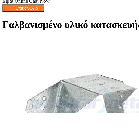
Είμαι Online Chat Now
Γαλβανισμένο υλικό κατασκευή