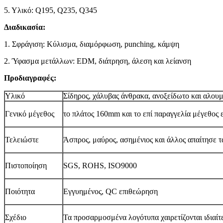
5. Υλικό: Q195, Q235, Q345
Διαδικασία:
1. Σφράγιση: Κύλισμα, διαμόρφωση, punching, κάμψη
2. Ύφασμα μετάλλων: EDM, διάτρηση, άλεση και λείανση
Προδιαγραφές:
Υλικό
Σίδηρος, χάλυβας άνθρακα, ανοξείδωτο και αλουμ
Γενικό μέγεθος
το πλάτος 160mm και το επί παραγγελία μέγεθος ε
Τελειώστε
Άσπρος, μαύρος, ασημένιος και άλλος απαίτησε 
Πιστοποίηση
SGS, ROHS, ISO9000
Ποιότητα
Εγγυημένος, QC επιθεώρηση
Σχέδιο
Τα προσαρμοσμένα λογότυπα χαιρετίζονται ιδιαί