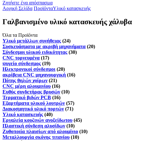
Ζητήστε ένα απόσπασμα
Αρχική Σελίδα
Προϊόντα
Υλικό κατασκευής
Γαλβανισμένο υλικό κατασκευής χάλυβα
Όλα τα Προϊόντα
Υλικό μετάλλων συνήθειας
(24)
Συσκευάσματα με ακριβή μηχανήματα
(20)
Σύνδεσμοι υλικού ειδικότητας
(30)
CNC τορνευμένα
(17)
ψυγείο σύνδεσμος
(19)
Ηλεκτρονικοί σύνδεσμοι
(20)
ακρίβεια CNC μηχανουργική
(16)
Πότης θηλών χοίρων
(21)
CNC μέρη αλουμινίου
(16)
Ευθύς συνδετήρας βρυσών
(10)
Τερματικό βιδών PCB
(16)
Εξαρτήματα υλικού λουτρών
(57)
Διακοσμητικό υλικό πορτών
(71)
Υλικό κατασκευής
(40)
Εργαλεία κουζινών ανοξείδωτου
(45)
Πλαστική σύνδεση αλυσίδων
(10)
Ζυθοποιία πλαισίων από αλουμίνιο
(10)
Μεταλλουργία σκόνης τιτανίου
(10)