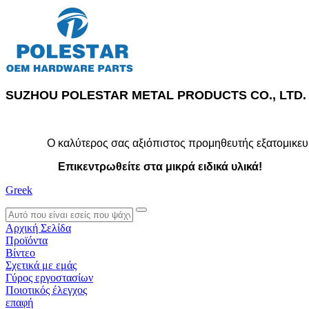
SUZHOU POLESTAR METAL PRODUCTS CO., LTD.
Ο καλύτερος σας αξιόπιστος προμηθευτής εξατομικευ
Επικεντρωθείτε στα μικρά ειδικά υλικά!
Greek
search
Αρχική Σελίδα
Προϊόντα
Βίντεο
Σχετικά με εμάς
Γύρος εργοστασίων
Ποιοτικός έλεγχος
επαφή