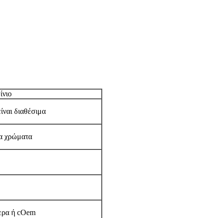
ίνιο
ίναι διαθέσιμα
τα χρώματα
τερα ή cOem