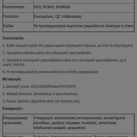
Πιστοποίηση
SGS, ROHS, ISO9000
Ποιότητα
Εγγυημένος, QC επιθεώρηση
Σχέδιο
Τα προσαρμοσμένα λογότυπα χαιρετίζονται ιδιαίτερα ή cOem
Συσκευασία:
1. Κάθε κομμάτι μέσα στο μεμονωμένο εσωτερικό κιβώτιο, με όλα τα εξαρτήματα
2. Ορισμένα κιβώτια μέσα στο εσωτερικό χαρτοκιβώτιο
3. Ορισμένα εσωτερικά χαρτοκιβώτια μέσα στο εξωτερικό χαρτοκιβώτιο, με ή
χωρίς παλέτα.
4. Η προσαρμοσμένη συσκευασία είναι επίσης εφαρμόσιμη
Μεταφορά:
1. Διαταγή ιχνών: DHL/EMS/Fedex/TNT/UPS
2. Μαζική διαταγή: θαλασσίως ή αεροπορικώς.
3. Άλλος τρόπος εξαρτάται από την ανάγκη σας
Εφαρμογές:
Επιχειρησιακές
Υπεραγορά, αποκλειστική αντιπροσωπεία, καταστήματα
οργανώσεις
αλυσίδων, μεγάλης κλίμακας πωλήσεις, εστιατόρια,
ταξιδιωτικά γραφεία, φαρμακείο.