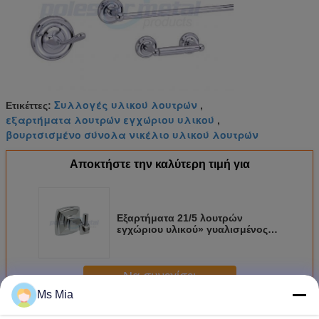
Συλλογές υλικού λουτρών
Ετικέττες:
,
εξαρτήματα λουτρών εγχώριου υλικού
,
βουρτσισμένο σύνολα νικέλιο υλικού λουτρών
Αποκτήστε την καλύτερη τιμή για
Εξαρτήματα 21/5 λουτρών
εγχώριου υλικού» γυαλισμένος
πλάτος γάντζος τηβέννων
χρωμίου
Να συνεχίσει
Ms Mia
Εξαρτήματα υλικού λουτρών
Περισσότεροι