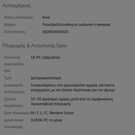
Λεπτομέρειες
Τόπος καταγωγής:
Κίνα
Μάρκα:
Polestar/According to customer's demand
Πιστοποίηση:
ISO/ROHS/SGS
Πληρωμής & Αποστολής Όροι
Ποσότητα
1K PC (εξαρτάται)
παραγγελίας
min:
Τιμή:
Διαπραγματεύσιμα
Συσκευασία
Συσκευασμένος στο χαρτοκιβώτιο αρχικά, και έπειτα
ενισχυμένος με την ξύλινη περίπτωση για την εξωτερ
λεπτομέρειες:
Χρόνος
10~30 εργάσιμες ημέρες μετά από τη λαμβανόμενη
προκαταβολή πληρωμής
παράδοσης:
Όροι πληρωμής:
Μ / Τ, L / C, Western Union
Δυνατότητα
3,000K PC το μήνα
προσφοράς: