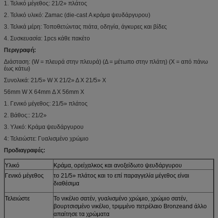
1. Τελικό μέγεθος: 21/2» πλάτος
2. Τελικό υλικό: Zamac (die-cast Α κράμα ψευδάργυρου)
3. Τελικά μέρη: Τοποθετώντας πιάτα, οδηγία, άγκυρες και βίδες
4. Συσκευασία: 1pcs κάθε πακέτο
Περιγραφή:
Διάσταση: (W = πλευρά στην πλευρά) (Δ = μέτωπο στην πλάτη) (Χ = από πάνω
έως κάτω)
Συνολικά: 21/5» W Χ 21/2» Δ Χ 21/5» Χ
56mm W Χ 64mm Δ Χ 56mm Χ
1. Γενικό μέγεθος: 21/5» πλάτος
2. Βάθος:: 21/2»
3. Υλικό: Κράμα ψευδάργυρου
4: Τελειώστε: Γυαλισμένο χρώμιο
Προδιαγραφές:
Υλικό
Κράμα, ορείχαλκος και ανοξείδωτο ψευδάργυρου
Γενικό μέγεθος
το 21/5» πλάτος και το επί παραγγελία μέγεθος είναι
διαθέσιμα
Τελειώστε
Το νικέλιο σατέν, γυαλισμένο χρώμιο, χρώμιο σατέν,
βουρτσισμένο νικέλιο, τριμμένο πετρέλαιο Bronzeand άλλο
απαίτησε τα χρώματα