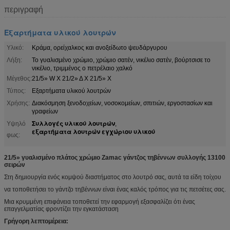
περιγραφή
Εξαρτήματα υλικού λουτρών
Υλικό:
Κράμα, ορείχαλκος και ανοξείδωτο ψευδάργυρου
Λήξη:
Το γυαλισμένο χρώμιο, χρώμιο σατέν, νικέλιο σατέν, βούρτσισε το
νικέλιο, τριμμένος ο πετρέλαιο χαλκό
Μέγεθος:
21/5» W Χ 21/2» Δ Χ 21/5» Χ
Τύπος:
Εξαρτήματα υλικού λουτρών
Χρήσης:
Διακόσμηση ξενοδοχείων, νοσοκομείων, σπιτιών, εργοστασίων και
γραφείων
Συλλογές υλικού λουτρών
Υψηλό
,
εξαρτήματα λουτρών εγχώριου υλικού
φως:
21/5» γυαλισμένο πλάτος χρώμιο Zamac γάντζος τηβέννων συλλογής 13100
σειρών
Στη δημιουργία ενός κομψού διαστήματος στο λουτρό σας, αυτά τα είδη τοίχου
να τοποθετήσει το γάντζο τηβέννων είναι ένας καλός τρόπος για τις πετσέτες σας.
Μια κρυμμένη επιφάνεια τοποθετεί την εφαρμογή εξασφαλίζει ότι ένας
επαγγελματίας φροντίζει την εγκατάσταση
Γρήγορη λεπτομέρεια: