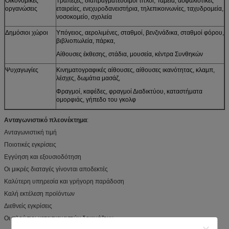
Οικονομικές
Τράπεζες, διαπραγματεύσιμοι τίτλοι, Ταμεία, ασφαλιστικές
οργανώσεις
εταιρείες, ενεχυροδανειστήρια, τηλεπικοινωνίες, ταχυδρομεία,
νοσοκομείο, σχολεία
Δημόσιοι χώροι
Υπόγειος, αερολιμένες, σταθμοί, βενζινάδικα, σταθμοί φόρου,
βιβλιοπωλεία, πάρκα,
Αίθουσες έκθεσης, στάδια, μουσεία, κέντρα Συνθηκών
Ψυχαγωγίες
Κινηματογραφικές αίθουσες, αίθουσες ικανότητας, κλαμπ,
λέσχες, δωμάτια μασάζ,
Φραγμοί, καφέδες, φραγμοί Διαδικτύου, καταστήματα
ομορφιάς, γήπεδο του γκολφ
Ανταγωνιστικό πλεονέκτημα
:
Ανταγωνιστική τιμή
Ποιοτικές εγκρίσεις
Εγγύηση και εξουσιοδότηση
Οι μικρές διαταγές γίνονται αποδεκτές
Καλύτερη υπηρεσία και γρήγορη παράδοση
Καλή εκτέλεση προϊόντων
Διεθνείς εγκρίσεις
Οι πλούσιοι κατασκευαστών δοκιμάζουν