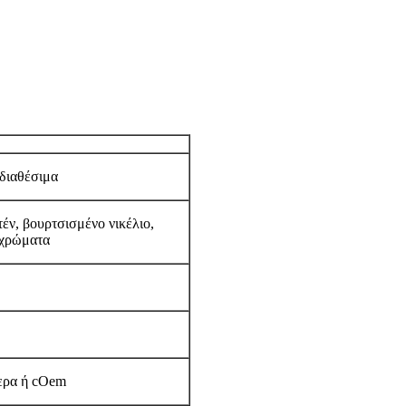
 διαθέσιμα
έν, βουρτσισμένο νικέλιο,
 χρώματα
τερα ή cOem