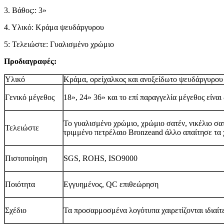
3. Βάθος:: 3»
4. Υλικό: Κράμα ψευδάργυρου
5: Τελειώστε: Γυαλισμένο χρώμιο
Προδιαγραφές:
Υλικό
Κράμα, ορείχαλκος και ανοξείδωτο ψευδάργυρου
Γενικό μέγεθος
18», 24» 36» και το επί παραγγελία μέγεθος είναι
Το γυαλισμένο χρώμιο, χρώμιο σατέν, νικέλιο σατ
Τελειώστε
τριμμένο πετρέλαιο Bronzeand άλλο απαίτησε τα
Πιστοποίηση
SGS, ROHS, ISO9000
Ποιότητα
Εγγυημένος, QC επιθεώρηση
Σχέδιο
Τα προσαρμοσμένα λογότυπα χαιρετίζονται ιδιαί