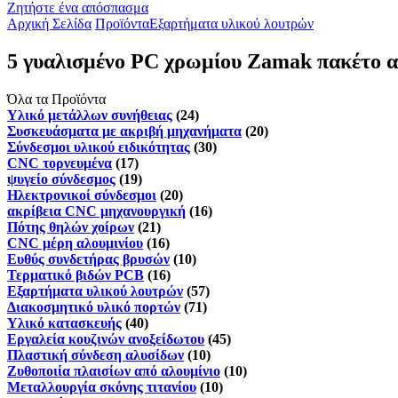
Ζητήστε ένα απόσπασμα
Αρχική Σελίδα
Προϊόντα
Εξαρτήματα υλικού λουτρών
5 γυαλισμένο PC χρωμίου Zamak πακέτο αξ
Όλα τα Προϊόντα
Υλικό μετάλλων συνήθειας
(24)
Συσκευάσματα με ακριβή μηχανήματα
(20)
Σύνδεσμοι υλικού ειδικότητας
(30)
CNC τορνευμένα
(17)
ψυγείο σύνδεσμος
(19)
Ηλεκτρονικοί σύνδεσμοι
(20)
ακρίβεια CNC μηχανουργική
(16)
Πότης θηλών χοίρων
(21)
CNC μέρη αλουμινίου
(16)
Ευθύς συνδετήρας βρυσών
(10)
Τερματικό βιδών PCB
(16)
Εξαρτήματα υλικού λουτρών
(57)
Διακοσμητικό υλικό πορτών
(71)
Υλικό κατασκευής
(40)
Εργαλεία κουζινών ανοξείδωτου
(45)
Πλαστική σύνδεση αλυσίδων
(10)
Ζυθοποιία πλαισίων από αλουμίνιο
(10)
Μεταλλουργία σκόνης τιτανίου
(10)