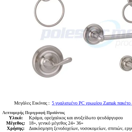
Μεγάλες Εικόνας :
5 γυαλισμένο PC χρωμίου Zamak πακέτο 
Λεπτομερής Περιγραφή Προϊόντος
Υλικό:
Κράμα, ορείχαλκος και ανοξείδωτο ψευδάργυρου
Μέγεθος:
18», γενικό μέγεθος 24» 36»
Χρήσης:
Διακόσμηση ξενοδοχείων, νοσοκομείων, σπιτιών, εργ