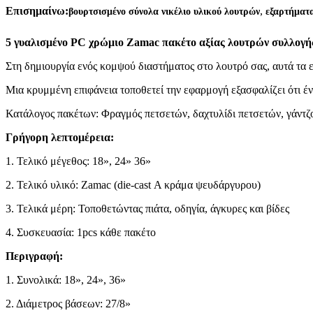
,
Επισημαίνω:
βουρτσισμένο σύνολα νικέλιο υλικού λουτρών
εξαρτήματα
5 γυαλισμένο PC χρώμιο Zamac πακέτο αξίας λουτρών συλλογή
Στη δημιουργία ενός κομψού διαστήματος στο λουτρό σας, αυτά τα εί
Μια κρυμμένη επιφάνεια τοποθετεί την εφαρμογή εξασφαλίζει ότι έν
Κατάλογος πακέτων: Φραγμός πετσετών, δαχτυλίδι πετσετών, γάντζ
Γρήγορη λεπτομέρεια:
1. Τελικό μέγεθος: 18», 24» 36»
2. Τελικό υλικό: Zamac (die-cast Α κράμα ψευδάργυρου)
3. Τελικά μέρη: Τοποθετώντας πιάτα, οδηγία, άγκυρες και βίδες
4. Συσκευασία: 1pcs κάθε πακέτο
Περιγραφή:
1. Συνολικά: 18», 24», 36»
2. Διάμετρος βάσεων: 27/8»