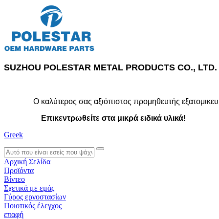
SUZHOU POLESTAR METAL PRODUCTS CO., LTD.
Ο καλύτερος σας αξιόπιστος προμηθευτής εξατομικευ
Επικεντρωθείτε στα μικρά ειδικά υλικά!
Greek
search
Αρχική Σελίδα
Προϊόντα
Βίντεο
Σχετικά με εμάς
Γύρος εργοστασίων
Ποιοτικός έλεγχος
επαφή