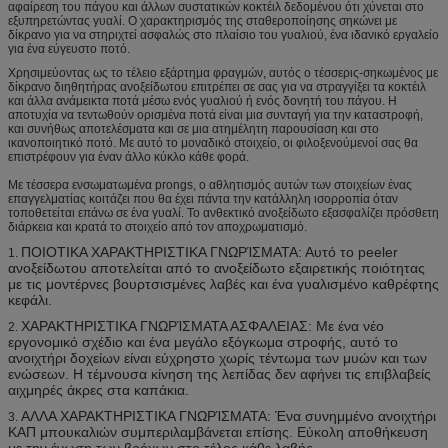
αφαίρεση του πάγου και άλλων συστατικών κοκτέιλ δεδομένου ότι χύνεται στο
εξυπηρετώντας γυαλί. Ο χαρακτηρισμός της σταθεροποίησης σηκώνει με
δίκρανο για να στηριχτεί ασφαλώς στο πλαίσιο του γυαλιού, ένα ιδανικό εργαλείο
για ένα εύγευστο ποτό.
Χρησιμεύοντας ως το τέλειο εξάρτημα φραγμών, αυτός ο τέσσερις-σηκωμένος με
δίκρανο διηθητήρας ανοξείδωτου επιτρέπει σε σας για να στραγγίξει τα κοκτέιλ
και άλλα ανάμεικτα ποτά μέσω ενός γυαλιού ή ενός δονητή του πάγου. Η
αποτυχία να τεντωθούν ορισμένα ποτά είναι μια συνταγή για την καταστροφή,
και συνήθως αποτελέσματα και σε μια ατημέλητη παρουσίαση και στο
ικανοποιητικό ποτό. Με αυτό το μοναδικό στοιχείο, οι φιλοξενούμενοί σας θα
επιστρέφουν για έναν άλλο κύκλο κάθε φορά.
Με τέσσερα ενσωματωμένα prongs, ο αθλητισμός αυτών των στοιχείων ένας
επαγγελματίας κοιτάζει που θα έχει πάντα την κατάλληλη ισορροπία όταν
τοποθετείται επάνω σε ένα γυαλί. Το ανθεκτικό ανοξείδωτο εξασφαλίζει πρόσθετη
διάρκεια και κρατά το στοιχείο από τον αποχρωματισμό.
ΠΟΙΟΤΙΚΑ ΧΑΡΑΚΤΗΡΙΣΤΙΚΑ ΓΝΩΡΊΣΜΑΤΑ: Αυτό το peeler
1.
ανοξείδωτου αποτελείται από το ανοξείδωτο εξαιρετικής ποιότητας
με τις μοντέρνες βουρτσισμένες λαβές και ένα γυαλισμένο καθρέφτης
κεφάλι.
ΧΑΡΑΚΤΗΡΙΣΤΙΚΑ ΓΝΩΡΊΣΜΑΤΑ ΑΣΦΑΛΕΙΑΣ: Με ένα νέο
2.
εργονομικό σχέδιο και ένα μεγάλο εξόγκωμα στροφής, αυτό το
ανοιχτήρι δοχείων είναι εύχρηστο χωρίς τέντωμα των μυών και των
ενώσεων. Η τέμνουσα κίνηση της λεπίδας δεν αφήνει τις επιβλαβείς
αιχμηρές άκρες στα καπάκια.
ΑΛΛΑ ΧΑΡΑΚΤΗΡΙΣΤΙΚΑ ΓΝΩΡΊΣΜΑΤΑ: Ένα συνημμένο ανοιχτήρι
3.
ΚΑΠ μπουκαλιών συμπεριλαμβάνεται επίσης. Εύκολη αποθήκευση
με την ένωση των βρόχων στο τέλος κάθε λαβής.