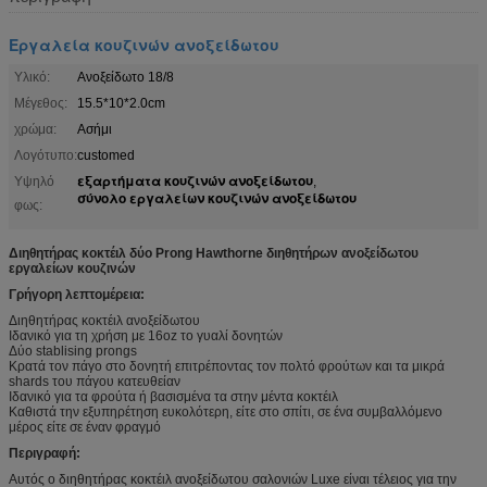
Εργαλεία κουζινών ανοξείδωτου
Υλικό:
Ανοξείδωτο 18/8
Μέγεθος:
15.5*10*2.0cm
χρώμα:
Ασήμι
Λογότυπο:
customed
εξαρτήματα κουζινών ανοξείδωτου
Υψηλό
,
σύνολο εργαλείων κουζινών ανοξείδωτου
φως:
Διηθητήρας κοκτέιλ δύο Prong Hawthorne διηθητήρων ανοξείδωτου
εργαλείων κουζινών
Γρήγορη λεπτομέρεια:
Διηθητήρας κοκτέιλ ανοξείδωτου
Ιδανικό για τη χρήση με 16oz το γυαλί δονητών
Δύο stablising prongs
Κρατά τον πάγο στο δονητή επιτρέποντας τον πολτό φρούτων και τα μικρά
shards του πάγου κατευθείαν
Ιδανικό για τα φρούτα ή βασισμένα τα στην μέντα κοκτέιλ
Καθιστά την εξυπηρέτηση ευκολότερη, είτε στο σπίτι, σε ένα συμβαλλόμενο
μέρος είτε σε έναν φραγμό
Περιγραφή:
Αυτός ο διηθητήρας κοκτέιλ ανοξείδωτου σαλονιών Luxe είναι τέλειος για την