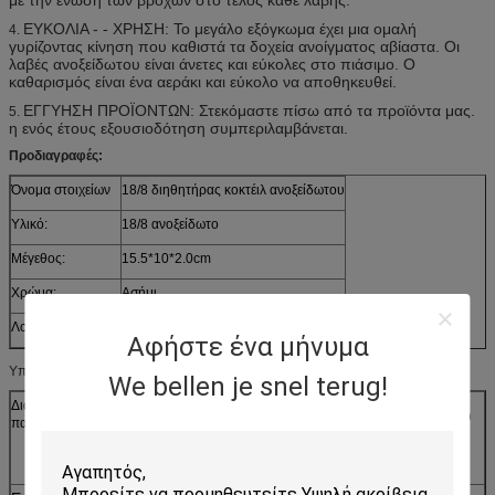
ΕΥΚΟΛΙΑ - - ΧΡΗΣΗ: Το μεγάλο εξόγκωμα έχει μια ομαλή
4.
γυρίζοντας κίνηση που καθιστά τα δοχεία ανοίγματος αβίαστα. Οι
λαβές ανοξείδωτου είναι άνετες και εύκολες στο πιάσιμο. Ο
καθαρισμός είναι ένα αεράκι και εύκολο να αποθηκευθεί.
ΕΓΓΥΗΣΗ ΠΡΟΪΟΝΤΩΝ: Στεκόμαστε πίσω από τα προϊόντα μας.
5.
η ενός έτους εξουσιοδότηση συμπεριλαμβάνεται.
Προδιαγραφές:
Όνομα στοιχείων
18/8 διηθητήρας κοκτέιλ ανοξείδωτου
Υλικό:
18/8 ανοξείδωτο
Μέγεθος:
15.5*10*2.0cm
Χρώμα:
Ασήμι
Λογότυπο:
Customed
Αφήστε ένα μήνυμα
Υπηρεσία cOem:
We bellen je snel terug!
Διαδικασία
κοπή λέιζερ/γραμμών, σφράγιση, CNC punching, CNC που
παραγωγής
κάμπτει, ένωση, που συγκεντρώνει,
κ.λπ.
ρίψη, σφυρηλάτηση,