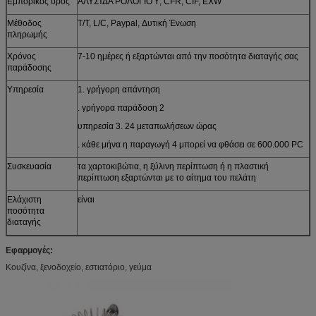
Εμπορικός όρος
ΑΛΥΣΊΔΑ ΡΟΛΟΓΙΟΎ, CFR, CIF, EXW
Μέθοδος
T/T, L/C, Paypal, Δυτική Ένωση
πληρωμής
Χρόνος
7-10 ημέρες ή εξαρτώνται από την ποσότητα διαταγής σας
παράδοσης
Υπηρεσία
1. γρήγορη απάντηση
. γρήγορα παράδοση 2
υπηρεσία 3. 24 μεταπωλήσεων ώρας
. κάθε μήνα η παραγωγή 4 μπορεί να φθάσει σε 600.000 PC
Συσκευασία
τα χαρτοκιβώτια, η ξύλινη περίπτωση ή η πλαστική
περίπτωση εξαρτώνται με το αίτημα του πελάτη
Ελάχιστη
είναι
ποσότητα
διαταγής
Εφαρμογές:
Κουζίνα, ξενοδοχείο, εστιατόριο, γεύμα