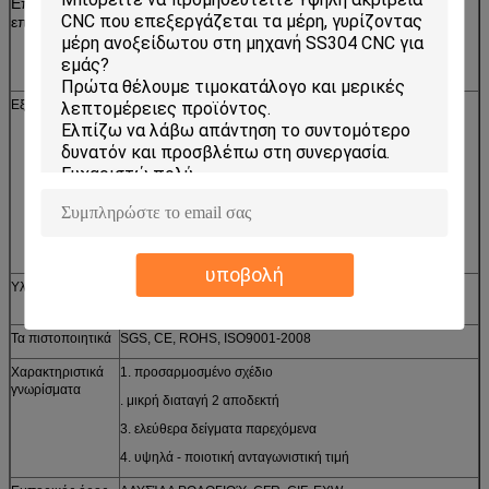
Επεξεργασία
Ασήμι, ψευδάργυρος, νικέλιο, κασσίτερος,
επιφάνειας
επιχρωμίωση, επίστρωμα σκονών, καυτός
γαλβανισμένος, που γυαλίζει,
βουρτσίζοντας κ.λπ.
Εξοπλισμοί
1. μηχανή σφράγισης, υδραυλική πιέζοντας μηχανή
πετρελαίου, μηχανή καρφώματος, ένωση
μηχανή
2. CNC άλεση και στροφή, λείανση, περιτύλιξη, ακόνισμα,
περιτύλιξη, να θίξει και άλλο
δευτεροβάθμια μηχανή, τόρνος μετρητών
3. Γραμμή-τέμνουσα μηχανή, τέμνουσα μηχανή λέιζερ
υποβολή
Υλικό διαθέσιμο
ανοξείδωτο, αργίλιο, χαλκός, ορείχαλκος, ψευδάργυρος,
χαλκός, χάλυβας άνθρακα κ.λπ.
Τα πιστοποιητικά
SGS, CE, ROHS, ISO9001-2008
Χαρακτηριστικά
1. προσαρμοσμένο σχέδιο
γνωρίσματα
. μικρή διαταγή 2 αποδεκτή
3. ελεύθερα δείγματα παρεχόμενα
4. υψηλά - ποιοτική ανταγωνιστική τιμή