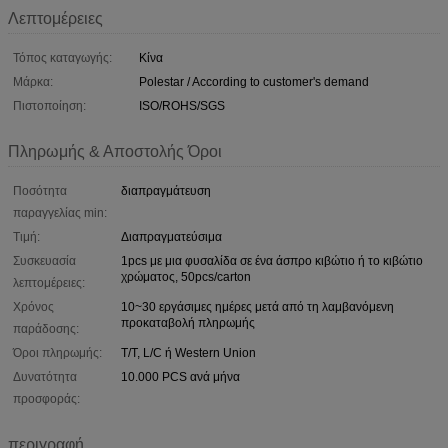
Λεπτομέρειες
Τόπος καταγωγής:
Κίνα
Μάρκα:
Polestar / According to customer's demand
Πιστοποίηση:
ISO/ROHS/SGS
Πληρωμής & Αποστολής Όροι
Ποσότητα
διαπραγμάτευση
παραγγελίας min:
Τιμή:
Διαπραγματεύσιμα
Συσκευασία
1pcs με μια φυσαλίδα σε ένα άσπρο κιβώτιο ή το κιβώτιο
χρώματος, 50pcs/carton
λεπτομέρειες:
Χρόνος
10~30 εργάσιμες ημέρες μετά από τη λαμβανόμενη
προκαταβολή πληρωμής
παράδοσης:
Όροι πληρωμής:
T/T, L/C ή Western Union
Δυνατότητα
10.000 PCS ανά μήνα
προσφοράς:
περιγραφή