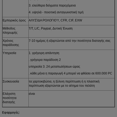
3. ελεύθερα δείγματα παρεχόμενα
4. υψηλά - ποιοτική ανταγωνιστική τιμή
Εμπορικός όρος
ΑΛΥΣΊΔΑ ΡΟΛΟΓΙΟΎ, CFR, CIF, EXW
Μέθοδος
T/T, L/C, Paypal, Δυτική Ένωση
πληρωμής
Χρόνος
7-10 ημέρες ή εξαρτώνται από την ποσότητα διαταγής σας
παράδοσης
Υπηρεσία
1. γρήγορη απάντηση
. γρήγορα παράδοση 2
υπηρεσία 3. 24 μεταπωλήσεων ώρας
. κάθε μήνα η παραγωγή 4 μπορεί να φθάσει σε 600.000 PC
Συσκευασία
τα χαρτοκιβώτια, η ξύλινη περίπτωση ή η πλαστική
περίπτωση εξαρτώνται με το αίτημα του πελάτη
Ελάχιστη
είναι
ποσότητα
διαταγής
Εφαρμογές: