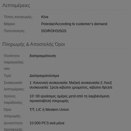
Λεπτομέρειες
Τόπος καταγωγής:
Κίνα
Μάρκα:
Polestar/According to customer’s demand
Πιστοποίηση:
ISO/ROHS/SGS
Πληρωμής & Αποστολής Όροι
Ποσότητα
διαπραγμάτευση
παραγγελίας
min:
Τιμή:
Διαπραγματεύσιμα
Συσκευασία
1: Κανονική συσκευασία: Μαζική συσκευασία 2: Λουξ
συσκευασία: 1pc/a κιβώτιο χρώματος, κιβώτιο 6pcs/s
λεπτομέρειες:
Χρόνος
10~30 εργάσιμες ημέρες μετά από τη λαμβανόμενη
προκαταβολή πληρωμής
παράδοσης:
Όροι
T/T, L/C ή Western Union
πληρωμής:
Δυνατότητα
10.000 PCS ανά μήνα
προσφοράς: