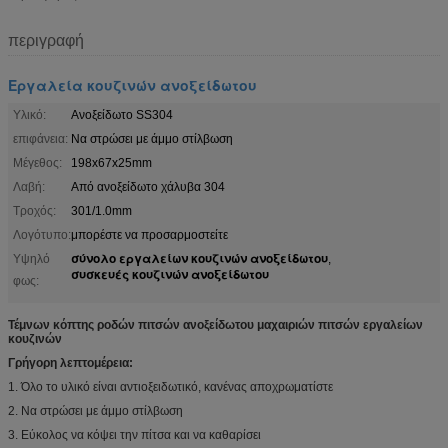
περιγραφή
Εργαλεία κουζινών ανοξείδωτου
Υλικό:
Ανοξείδωτο SS304
επιφάνεια:
Να στρώσει με άμμο στίλβωση
Μέγεθος:
198x67x25mm
Λαβή:
Από ανοξείδωτο χάλυβα 304
Τροχός:
301/1.0mm
Λογότυπο:
μπορέστε να προσαρμοστείτε
σύνολο εργαλείων κουζινών ανοξείδωτου
Υψηλό
,
συσκευές κουζινών ανοξείδωτου
φως:
Τέμνων κόπτης ροδών πιτσών ανοξείδωτου μαχαιριών πιτσών εργαλείων
κουζινών
Γρήγορη λεπτομέρεια:
1. Όλο το υλικό είναι αντιοξειδωτικό, κανένας αποχρωματίστε
2. Να στρώσει με άμμο στίλβωση
3. Εύκολος να κόψει την πίτσα και να καθαρίσει