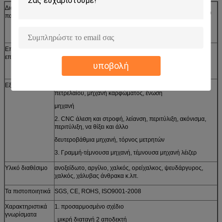
Διαδικασία
κοπή λέιζερ/γραμμών, σφράγιση, CNC punching, CNC που
παραγωγής
κάμπτει, ένωση, που συγκεντρώνει,
ρίψη, σφυρηλάτηση, κ.λπ.
Επεξεργασία
Ασήμι, ψευδάργυρος, νικέλιο, κασσίτερος, επιχρωμίωση,
επιφάνειας
επίστρωμα σκονών, καυτός γαλβανισμένος, που γυαλίζει,
υποβολή
βουρτσίζοντας κ.λπ.
Εξοπλισμοί
1. μηχανή σφράγισης, υδραυλική πιέζοντας μηχανή
πετρελαίου, μηχανή καρφώματος, ένωση
μηχανή
2. CNC άλεση και στροφή, λείανση, περιτύλιξη, ακόνισμα,
περιτύλιξη, να θίξει και άλλο
δευτεροβάθμια μηχανή, τόρνος μετρητών
3. Γραμμή-τέμνουσα μηχανή, τέμνουσα μηχανή λέιζερ
Υλικό διαθέσιμο
ανοξείδωτο, αργίλιο, χαλκός, ορείχαλκος, ψευδάργυρος,
χαλκός, χάλυβας άνθρακα κ.λπ.
Τα πιστοποιητικά
SGS, CE, ROHS, ISO9001-2008
Χαρακτηριστικά
1. προσαρμοσμένο σχέδιο
γνωρίσματα
. μικρή διαταγή 2 αποδεκτή