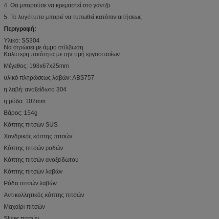
4. Θα μπορούσε να κρεμαστεί στο γάντζο
5. Το λογότυπο μπορεί να τυπωθεί κατόπιν αιτήσεως
Περιγραφή:
Υλικό: SS304
Να στρώσει με άμμο στίλβωση
Καλύτερη ποιότητα με την τιμή εργοστασίων
Μέγεθος: 198x67x25mm
υλικό πληρώσεως λαβών: ABS757
η λαβή: ανοξείδωτο 304
η ρόδα: 102mm
Βάρος: 154g
Κόπτης πιτσών SUS
Χονδρικός κόπτης πιτσών
Κόπτης πιτσών ροδών
Κόπτης πιτσών ανοξείδωτου
Κόπτης πιτσών λαβών
Ρόδα πιτσών λαβών
Αντικολλητικός κόπτης πιτσών
Μαχαίρι πιτσών
Slicer πιτσών