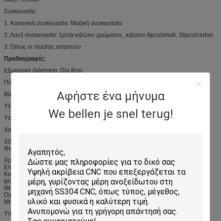
Συσκευασία:
1. Κανονική συσκευασία: Μαζική συσκευασία
2. Λουξ συσκευασία: 1pc/a κιβώτιο χρώματος, κιβώτιο 6pcs/small, 36pcs/carton
3. Όπως οι πελάτες απαιτούν
Προδιαγραφές:
Εξωτερική διάσταση: Dia 8cm
Πάχος: 1.0mm
Αφήστε ένα μήνυμα
Βάρος: 130g
Υλικό ροδών: Ανοξείδωτο
We bellen je snel terug!
Υλικό λαβών: PP, ξύλινος ή ανοξείδωτο
Χαρακτηριστικό γνώρισμα:
100% ολοκαίνουργιο και υψηλό - ποιότητα
Φιαγμένος από υψηλό - πρώτες ύλες βαθμού ποιοτικών τροφίμων
Χρηματοκιβώτιο μικροκυμάτων και ψυκτήρων
Επαναχρησιμοποιήσιμος, αντικολλητικός Εύκολη χρήση και καθαρός
Κατάλληλος για τη φόρμα κέικ/τη φόρμα σοκολάτας/τη φόρμα καραμελών/τη
φόρμα σαπουνιών/τη φόρμα σοκολάτας
Θερμοκρασία: -40F σε +446F (- 40c σε +230c)
Όχι πολλές πετρέλαια και ιδιαίτερη μυρωδιά της φόρμας
Μη εύκολος στην παραμόρφωση και τη μακριά ζωή υπηρεσιών
Υπηρεσία cOem: