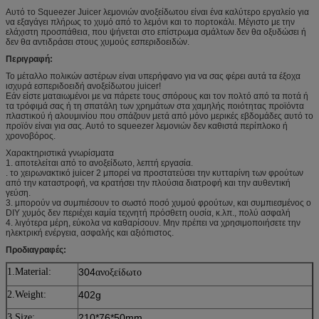
Αυτό το Squeezer Juicer λεμονιών ανοξείδωτου είναι ένα καλύτερο εργαλείο για
να εξαγάγει πλήρως το χυμό από το λεμόνι και το πορτοκάλι. Μέγιστο με την
ελάχιστη προσπάθεια, που ψήνεται στο επίστρωμα σμάλτων δεν θα οξυδώσει ή
δεν θα αντιδράσει στους χυμούς εσπεριδοειδών.
Περιγραφή:
Το μέταλλο πολικών αστέρων είναι υπερήφανο για να σας φέρει αυτά τα έξοχα
ισχυρά εσπεριδοειδή ανοξείδωτου juicer!
Εάν είστε ματαιωμένοι με να πάρετε τους σπόρους και τον πολτό από τα ποτά ή
τα τρόφιμά σας ή τη σπατάλη των χρημάτων στα χαμηλής ποιότητας προϊόντα
πλαστικού ή αλουμινίου που σπάζουν μετά από μόνο μερικές εβδομάδες αυτό το
προϊόν είναι για σας. Αυτό το squeezer λεμονιών δεν καθιστά περίπλοκο ή
χρονοβόρος.
Χαρακτηριστικά γνωρίσματα
1. αποτελείται από το ανοξείδωτο, λεπτή εργασία.
. το χειρωνακτικό juicer 2 μπορεί να προστατεύσει την κυτταρίνη των φρούτων
από την καταστροφή, να κρατήσει την πλούσια διατροφή και την αυθεντική
γεύση.
3. μπορούν να συμπιέσουν το σωστό ποσό χυμού φρούτων, και συμπιεσμένος ο
DIY χυμός δεν περιέχει καμία τεχνητή πρόσθετη ουσία, κ.λπ., πολύ ασφαλή
4. λιγότερα μέρη, εύκολα να καθαρίσουν. Μην πρέπει να χρησιμοποιήσετε την
ηλεκτρική ενέργεια, ασφαλής και αξιόπιστος.
Προδιαγραφές:
1.Material:
304
ανοξείδωτο
2.Weight:
402g
3.Size:
210*76*50mm