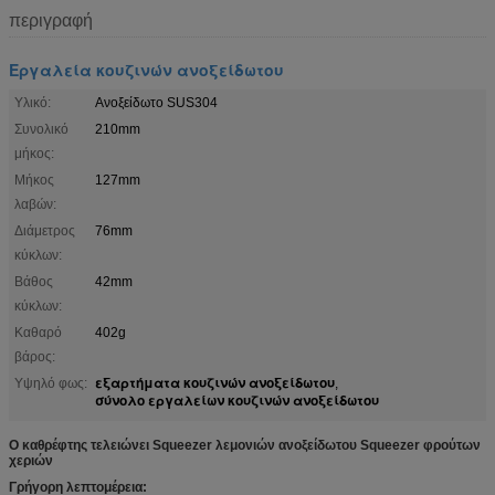
περιγραφή
Εργαλεία κουζινών ανοξείδωτου
Υλικό:
Ανοξείδωτο SUS304
Συνολικό
210mm
μήκος:
Μήκος
127mm
λαβών:
Διάμετρος
76mm
κύκλων:
Βάθος
42mm
κύκλων:
Καθαρό
402g
βάρος:
εξαρτήματα κουζινών ανοξείδωτου
Υψηλό φως:
,
σύνολο εργαλείων κουζινών ανοξείδωτου
Ο καθρέφτης τελειώνει Squeezer λεμονιών ανοξείδωτου Squeezer φρούτων
χεριών
Γρήγορη λεπτομέρεια: