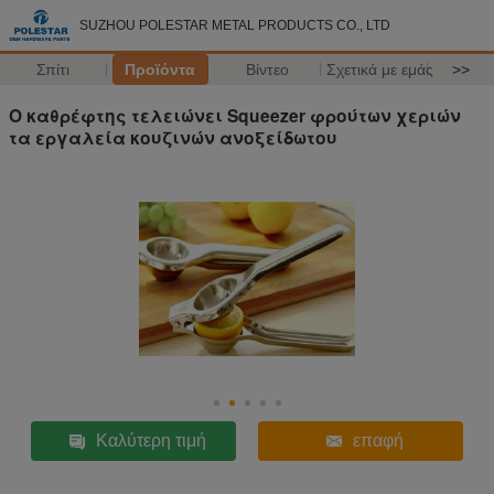
SUZHOU POLESTAR METAL PRODUCTS CO., LTD
Σπίτι
Προϊόντα
Βίντεο
Σχετικά με εμάς
>>
Ο καθρέφτης τελειώνει Squeezer φρούτων χεριών
τα εργαλεία κουζινών ανοξείδωτου
Καλύτερη τιμή
επαφή