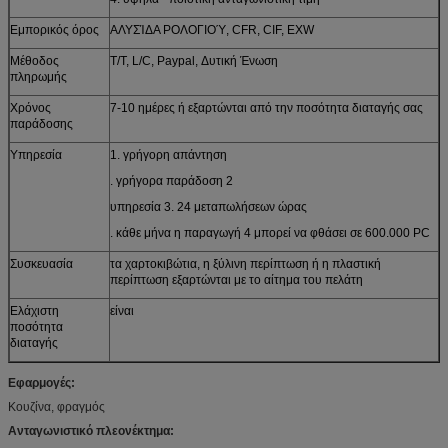
Εμπορικός όρος
ΑΛΥΣΊΔΑ ΡΟΛΟΓΙΟΎ, CFR, CIF, EXW
Μέθοδος
T/T, L/C, Paypal, Δυτική Ένωση
πληρωμής
Χρόνος
7-10 ημέρες ή εξαρτώνται από την ποσότητα διαταγής σας
παράδοσης
Υπηρεσία
1. γρήγορη απάντηση
. γρήγορα παράδοση 2
υπηρεσία 3. 24 μεταπωλήσεων ώρας
. κάθε μήνα η παραγωγή 4 μπορεί να φθάσει σε 600.000 PC
Συσκευασία
τα χαρτοκιβώτια, η ξύλινη περίπτωση ή η πλαστική
περίπτωση εξαρτώνται με το αίτημα του πελάτη
Ελάχιστη
είναι
ποσότητα
διαταγής
Εφαρμογές:
Κουζίνα, φραγμός
Ανταγωνιστικό πλεονέκτημα: