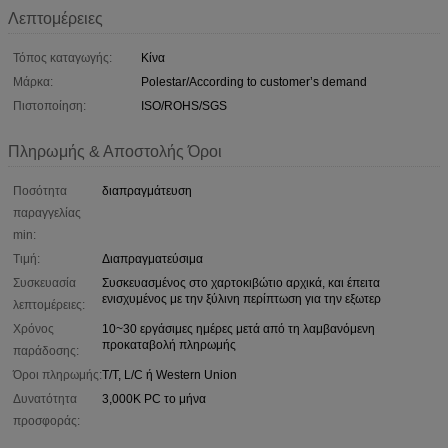
Λεπτομέρειες
Τόπος καταγωγής:
Κίνα
Μάρκα:
Polestar/According to customer’s demand
Πιστοποίηση:
ISO/ROHS/SGS
Πληρωμής & Αποστολής Όροι
Ποσότητα
διαπραγμάτευση
παραγγελίας
min:
Τιμή:
Διαπραγματεύσιμα
Συσκευασία
Συσκευασμένος στο χαρτοκιβώτιο αρχικά, και έπειτα
ενισχυμένος με την ξύλινη περίπτωση για την εξωτερ
λεπτομέρειες:
Χρόνος
10~30 εργάσιμες ημέρες μετά από τη λαμβανόμενη
προκαταβολή πληρωμής
παράδοσης:
Όροι πληρωμής:
T/T, L/C ή Western Union
Δυνατότητα
3,000K PC το μήνα
προσφοράς: