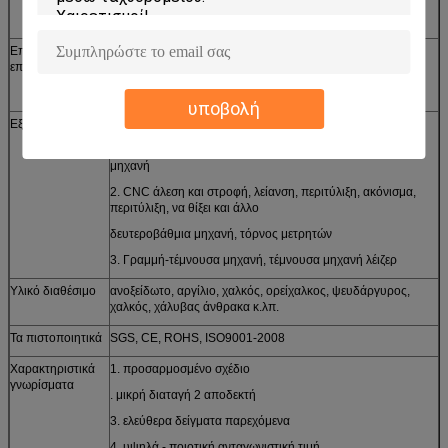
ρίψη, σφυρηλάτηση, κ.λπ.
Επεξεργασία
Ασήμι, ψευδάργυρος, νικέλιο, κασσίτερος, επιχρωμίωση,
επιφάνειας
επίστρωμα σκονών, καυτός γαλβανισμένος, που γυαλίζει,
βουρτσίζοντας κ.λπ.
υποβολή
Εξοπλισμοί
1. μηχανή σφράγισης, υδραυλική πιέζοντας μηχανή
πετρελαίου, μηχανή καρφώματος, ένωση
μηχανή
2. CNC άλεση και στροφή, λείανση, περιτύλιξη, ακόνισμα,
περιτύλιξη, να θίξει και άλλο
δευτεροβάθμια μηχανή, τόρνος μετρητών
3. Γραμμή-τέμνουσα μηχανή, τέμνουσα μηχανή λέιζερ
Υλικό διαθέσιμο
ανοξείδωτο, αργίλιο, χαλκός, ορείχαλκος, ψευδάργυρος,
χαλκός, χάλυβας άνθρακα κ.λπ.
Τα πιστοποιητικά
SGS, CE, ROHS, ISO9001-2008
Χαρακτηριστικά
1. προσαρμοσμένο σχέδιο
γνωρίσματα
. μικρή διαταγή 2 αποδεκτή
3. ελεύθερα δείγματα παρεχόμενα
4. υψηλά - ποιοτική ανταγωνιστική τιμή