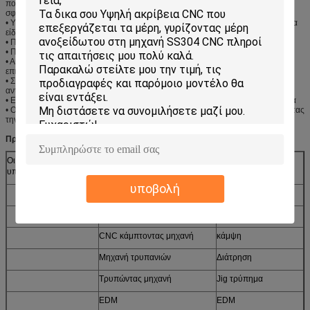
που επεξεργάζονται το fabricati μετάλλων φύλλων στη μηχανή επάνω, που
σφραγίζει, που κάμπτει, συγκόλληση αργού και επιφάνεια τελειώνουν
• Υποβάλτε σε ανοδική οξείδωση και το επίστρωμα δύναμης τελειώνει με όλα τα
είδη προσαρμοσμένων χρωμάτων
• Προηγμένες εργαλειομηχανές, CAD/CAM λογισμικό προγραμματισμού
• Πρωτότυπο που επεξεργάζεται τις ικανότητες στη μηχανή
• Ακριβή πρότυπα ποιοτικού ελέγχου με ένα ιδιαίτερα καταρτισμένο τμήμα
επιθεώρησης
• Συνεχώς βελτιωτικός και προωθώντας τον εξοπλισμό μας για να παραμείνει
ανταγωνιστικός
• Εκτενής ικανότητα — Μπορούμε να τρέξουμε 24 ώρες, 6 μέρες την εβδομάδα
• Ο κύριος σκοπός μας είναι ΣΥΝΟΛΙΚΗ ΙΚΑΝΟΠΟΊΗΣΗ ΠΕΛΑΤΏΝ καθιστώντας
την εργασία σας εύκολη!
Προδιαγραφές:
Οι μηχανές και οι
CNC μηχανή
CNC κατεργασία
υπηρεσίες μας
υποβολή
Τόρνος
Στροφή
Μύλος
Λείανση
CNC κάμπτοντας μηχανή
κάμψη
Μηχανή τρυπανιών
Διάτρηση
Τρυπώντας μηχανή
Jig τρύπημα
EDM
EDM