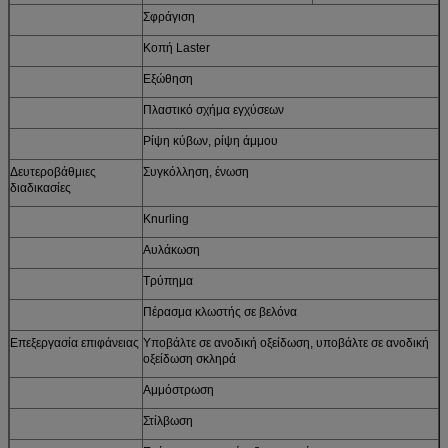
Σφράγιση
Κοπή Laster
Εξώθηση
Πλαστικό σχήμα εγχύσεων
Ρίψη κύβων, ρίψη άμμου
Δευτεροβάθμιες
Συγκόλληση, ένωση
διαδικασίες
Knurling
Αυλάκωση
Τρύπημα
Πέρασμα κλωστής σε βελόνα
Επεξεργασία επιφάνειας
Υποβάλτε σε ανοδική οξείδωση, υποβάλτε σε ανοδική
οξείδωση σκληρά
Αμμόστρωση
Στίλβωση