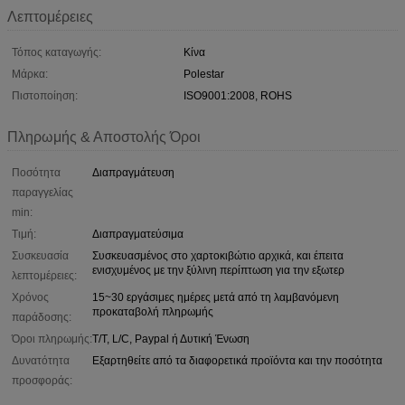
Λεπτομέρειες
Τόπος καταγωγής:
Κίνα
Μάρκα:
Polestar
Πιστοποίηση:
ISO9001:2008, ROHS
Πληρωμής & Αποστολής Όροι
Ποσότητα
Διαπραγμάτευση
παραγγελίας
min:
Τιμή:
Διαπραγματεύσιμα
Συσκευασία
Συσκευασμένος στο χαρτοκιβώτιο αρχικά, και έπειτα
ενισχυμένος με την ξύλινη περίπτωση για την εξωτερ
λεπτομέρειες:
Χρόνος
15~30 εργάσιμες ημέρες μετά από τη λαμβανόμενη
προκαταβολή πληρωμής
παράδοσης:
Όροι πληρωμής:
T/T, L/C, Paypal ή Δυτική Ένωση
Δυνατότητα
Εξαρτηθείτε από τα διαφορετικά προϊόντα και την ποσότητα
προσφοράς: