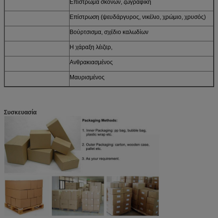
Επίστρωμα σκονών, ζωγραφική
Επίστρωση (ψευδάργυρος, νικέλιο, χρώμιο, χρυσός)
Βούρτσισμα, σχέδιο καλωδίων
Η χάραξη λέιζερ,
Ανθρακιασμένος
Μαυρισμένος
Συσκευασία