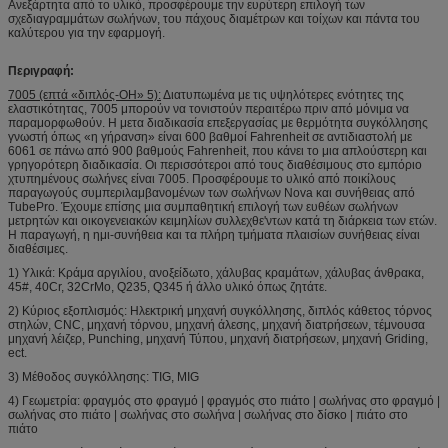
Ανεξάρτητα από το υλικό, προσφέρουμε την ευρύτερη επιλογή των
σχεδιαγραμμάτων σωλήνων, του πάχους διαμέτρων και τοίχων και πάντα του
καλύτερου για την εφαρμογή.
Περιγραφή:
7005 (επτά «διπλός-OH» 5):
Διατυπωμένα με τις υψηλότερες ενότητες της
ελαστικότητας, 7005 μπορούν να τονιστούν περαιτέρω πριν από μόνιμα να
παραμορφωθούν. Η μετα διαδικασία επεξεργασίας με θερμότητα συγκόλλησης
γνωστή όπως «η γήρανση» είναι 600 βαθμοί Fahrenheit σε αντιδιαστολή με
6061 σε πάνω από 900 βαθμούς Fahrenheit, που κάνει το μια απλούστερη και
γρηγορότερη διαδικασία. Οι περισσότεροι από τους διαθέσιμους στο εμπόριο
χτυπημένους σωλήνες είναι 7005. Προσφέρουμε το υλικό από ποικίλους
παραγωγούς συμπεριλαμβανομένων των σωλήνων Nova και συνήθειας από
TubePro. Έχουμε επίσης μια συμπαθητική επιλογή των ευθέων σωλήνων
μετρητών και οικογενειακών κειμηλίων συλλεχθε'ντων κατά τη διάρκεια των ετών.
Η παραγωγή, η ημι-συνήθεια και τα πλήρη τμήματα πλαισίων συνήθειας είναι
διαθέσιμες.
1) Υλικά: Κράμα αργιλίου, ανοξείδωτο, χάλυβας κραμάτων, χάλυβας άνθρακα,
45#, 40Cr, 32CrMo, Q235, Q345 ή άλλο υλικό όπως ζητάτε.
2) Κύριος εξοπλισμός: Ηλεκτρική μηχανή συγκόλλησης, διπλός κάθετος τόρνος
στηλών, CNC, μηχανή τόρνου, μηχανή άλεσης, μηχανή διατρήσεων, τέμνουσα
μηχανή λέιζερ, Punching, μηχανή Τύπου, μηχανή διατρήσεων, μηχανή Griding,
ect.
3) Μέθοδος συγκόλλησης: TIG, MIG
4) Γεωμετρία: φραγμός στο φραγμό | φραγμός στο πιάτο | σωλήνας στο φραγμό |
σωλήνας στο πιάτο | σωλήνας στο σωλήνα | σωλήνας στο δίσκο | πιάτο στο
πιάτο