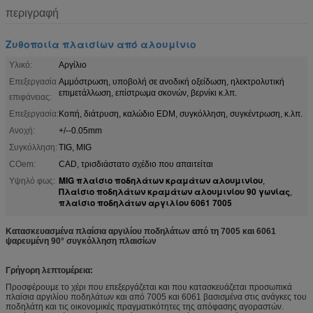
περιγραφή
Ζυθοποιία πλαισίων από αλουμίνιο
Υλικό:
Αργίλιο
Επεξεργασία
Αμμόστρωση, υποβολή σε ανοδική οξείδωση, ηλεκτρολυτική
επιμετάλλωση, επίστρωμα σκονών, βερνίκι κ.λπ.
επιφάνειας:
Επεξεργασία:
Κοπή, διάτρυση, καλώδιο EDM, συγκόλληση, συγκέντρωση, κ.λπ.
Ανοχή:
+/--0.05mm
Συγκόλληση:
TIG, MIG
COem:
CAD, τρισδιάστατο σχέδιο που απαιτείται
MIG πλαίσιο ποδηλάτων κραμάτων αλουμινίου
Υψηλό φως:
,
Πλαίσιο ποδηλάτων κραμάτων αλουμινίου 90 γωνίας
,
πλαίσιο ποδηλάτων αργιλίου 6061 7005
Κατασκευασμένα πλαίσια αργιλίου ποδηλάτων από τη 7005 και 6061
ψαρευμένη 90° συγκόλληση πλαισίων
Γρήγορη λεπτομέρεια:
Προσφέρουμε το χέρι που επεξεργάζεται και που κατασκευάζεται προσωπικά
πλαίσια αργιλίου ποδηλάτων και από 7005 και 6061 βασισμένα στις ανάγκες του
ποδηλάτη και τις οικονομικές πραγματικότητες της απόφασης αγοραστών.