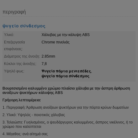
περιγραφή
ψυγείο σύνδεσμος
Υλικό:
Χάλυβας με την κάλυψη ABS
Επεξεργασία
Chrome πινελιάς
επιφάνειας:
Διάμετρος της άνοιξη:
2.85mm
Κύκλοι της άνοιξης:
7,8
Ψυγείο πόρτα μεντεσέδες
Υψηλό φως:
,
ψυγείο πόρτα σύνδεσμος
Βουρτσισμένο καλυμμένο χρώμιο πλαίσιο χάλυβα με την άσπρη άρθρωση
ανοίξεων ψυκτήρων κάλυψης ABS
Γρήγορη λεπτομέρεια:
1. Περιγραφή: Άρθρωση ανοίξεων ψυκτήρων για την πόρτα κρύων δωματίων
2. Υλικό: Υψηλός - ποιοτικός χάλυβας
3. Τελειώστε: Γυαλισμένος, ο ψευδάργυρος καλυμμένος, άσπρος νικέλινος, ή το
χρώμιο που καλύπτεται
4. Μέγεθος: ανά αίτημά σας